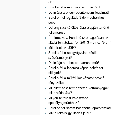
(11/0)
Sorolja fel a műtő részeit (min. 6 db)!
Definiálja a pneumoperitoneum fogalmát!
Soroljon fel legalább 3 db mechanikus
sebet!
Dohányzacskó öltés ábra alapján történő
felismerése
Értelmezze a Fonal-tű csomagolásán az
alábbi feliratokat! (pl. 2/0- 3 metric, 75 cm)
Mit jelent az USP?
Sorolja fel a sebgyógyulás késői
szövődményeit!
Definiálja a sebet és haematomát!
Sorolja fel a laparoszkópos sebészet
előnyeit!
Sorolja fel a műtéti kockázatot növelő
tényezőket!
Mi jellemző a természetes varróanyagok
felszívódására?
Milyen feltárást választana
epehólyagműtéthez?
Soroljon fel három hosszanti laparotomiát!
Mik a lokális gyulladás jelei?