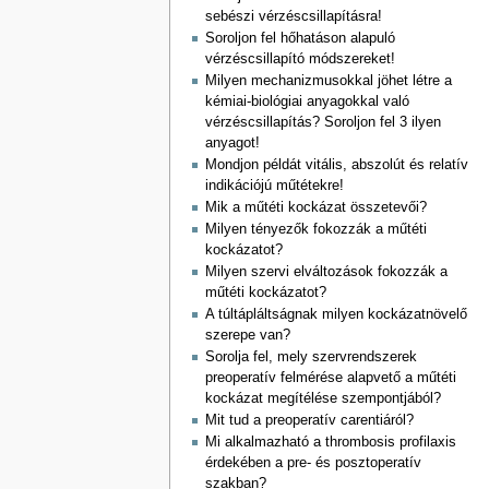
sebészi vérzéscsillapításra!
Soroljon fel hőhatáson alapuló
vérzéscsillapító módszereket!
Milyen mechanizmusokkal jöhet létre a
kémiai-biológiai anyagokkal való
vérzéscsillapítás? Soroljon fel 3 ilyen
anyagot!
Mondjon példát vitális, abszolút és relatív
indikációjú műtétekre!
Mik a műtéti kockázat összetevői?
Milyen tényezők fokozzák a műtéti
kockázatot?
Milyen szervi elváltozások fokozzák a
műtéti kockázatot?
A túltápláltságnak milyen kockázatnövelő
szerepe van?
Sorolja fel, mely szervrendszerek
preoperatív felmérése alapvető a műtéti
kockázat megítélése szempontjából?
Mit tud a preoperatív carentiáról?
Mi alkalmazható a thrombosis profilaxis
érdekében a pre- és posztoperatív
szakban?