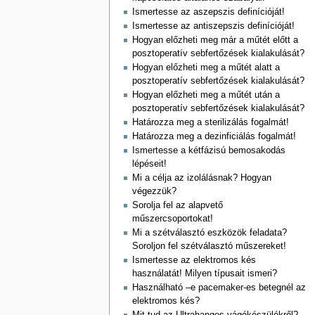
Ismertesse az aszepszis definícióját!
Ismertesse az antiszepszis definícióját!
Hogyan előzheti meg már a műtét előtt a
posztoperatív sebfertőzések kialakulását?
Hogyan előzheti meg a műtét alatt a
posztoperatív sebfertőzések kialakulását?
Hogyan előzheti meg a műtét után a
posztoperatív sebfertőzések kialakulását?
Határozza meg a sterilizálás fogalmát!
Határozza meg a dezinficiálás fogalmát!
Ismertesse a kétfázisú bemosakodás
lépéseit!
Mi a célja az izolálásnak? Hogyan
végezzük?
Sorolja fel az alapvető
műszercsoportokat!
Mi a szétválasztó eszközök feladata?
Soroljon fel szétválasztó műszereket!
Ismertesse az elektromos kés
használatát! Milyen típusait ismeri?
Használható –e pacemaker-es betegnél az
elektromos kés?