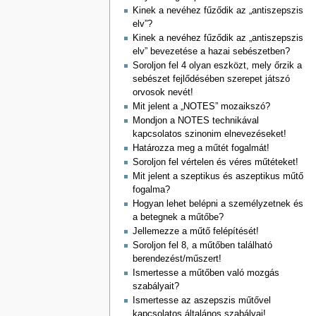
Kinek a nevéhez fűződik az „antiszepszis
elv”?
Kinek a nevéhez fűződik az „antiszepszis
elv” bevezetése a hazai sebészetben?
Soroljon fel 4 olyan eszközt, mely őrzik a
sebészet fejlődésében szerepet játszó
orvosok nevét!
Mit jelent a „NOTES” mozaikszó?
Mondjon a NOTES technikával
kapcsolatos szinonim elnevezéseket!
Határozza meg a műtét fogalmát!
Soroljon fel vértelen és véres műtéteket!
Mit jelent a szeptikus és aszeptikus műtő
fogalma?
Hogyan lehet belépni a személyzetnek és
a betegnek a műtőbe?
Jellemezze a műtő felépítését!
Soroljon fel 8, a műtőben található
berendezést/műszert!
Ismertesse a műtőben való mozgás
szabályait?
Ismertesse az aszepszis műtővel
kapcsolatos általános szabályai!