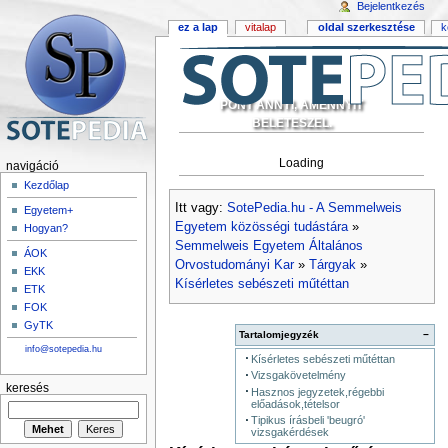
Bejelentkezés
ez a lap
vitalap
oldal szerkesztése
k
PONT ANNYI, AMENNYIT
BELETESZEL.
Loading
navigáció
Kezdőlap
Itt vagy:
SotePedia.hu - A Semmelweis
Egyetem+
Egyetem közösségi tudástára
»
Hogyan?
Semmelweis Egyetem Általános
ÁOK
Orvostudományi Kar
»
Tárgyak
»
EKK
Kísérletes sebészeti műtéttan
ETK
FOK
GyTK
Tartalomjegyzék
−
info@sotepedia.hu
Kísérletes sebészeti műtéttan
Vizsgakövetelmény
keresés
Hasznos jegyzetek,régebbi
előadások,tételsor
Tipikus írásbeli 'beugró'
vizsgakérdések