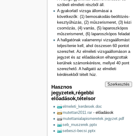
szóbeli elméleti részből áll.
A gyakorlatI vizsga állomásai a
következők: (1) bemosakodás-beöltözés-
kesztyűhúzás, (2) műszerismeret, (3) kézi
csomózás, (4) varrás, (5) laparoszkópos
műszerismeret, (6) laparoszkópos feladat
A hallgatónak valamennyi vizsgaállomást
teljesítenie kell, ahol összesen 60 pontot
szerezhet. Az elméleti vizsgaállomáson a
jegyzet és az előadásokon elhangzottak
kerülnek számonkérésre, mellyel 40 pont
szerezhető. A hallgató az elméleti
kérdésekből tételt húz.
Szerkesztés
Hasznos
jegyzetek,régebbi
előadások,tételsor
elmeleti_kerdesek.doc
mutettan2011.rar
- előadások
mutettanialapismeretek.jegyzet.pdf
seb_muszerek.pptx
sebeszi-becsi.pptx