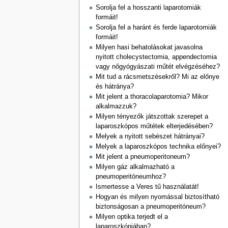
Sorolja fel a hosszanti laparotomiák
formáit!
Sorolja fel a haránt és ferde laparotomiák
formáit!
Milyen hasi behatolásokat javasolna
nyitott cholecystectomia, appendectomia
vagy nőgyógyászati műtét elvégzéséhez?
Mit tud a rácsmetszésekről? Mi az előnye
és hátránya?
Mit jelent a thoracolaparotomia? Mikor
alkalmazzuk?
Milyen tényezők játszottak szerepet a
laparoszkópos műtétek elterjedésében?
Melyek a nyitott sebészet hátrányai?
Melyek a laparoszkópos technika előnyei?
Mit jelent a pneumoperitoneum?
Milyen gáz alkalmazható a
pneumoperitóneumhoz?
Ismertesse a Veres tű használatát!
Hogyan és milyen nyomással biztosítható
biztonságosan a pneumoperitóneum?
Milyen optika terjedt el a
laparoszkópiában?