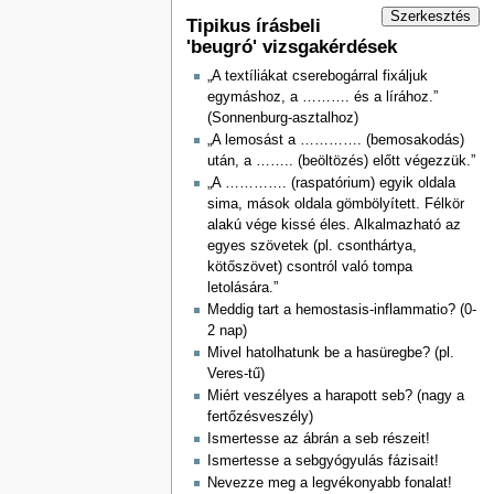
Szerkesztés
Tipikus írásbeli
'beugró' vizsgakérdések
„A textíliákat cserebogárral fixáljuk
egymáshoz, a ………. és a lírához.”
(Sonnenburg-asztalhoz)
„A lemosást a …………. (bemosakodás)
után, a …….. (beöltözés) előtt végezzük.”
„A …………. (raspatórium) egyik oldala
sima, mások oldala gömbölyített. Félkör
alakú vége kissé éles. Alkalmazható az
egyes szövetek (pl. csonthártya,
kötőszövet) csontról való tompa
letolására.”
Meddig tart a hemostasis-inflammatio? (0-
2 nap)
Mivel hatolhatunk be a hasüregbe? (pl.
Veres-tű)
Miért veszélyes a harapott seb? (nagy a
fertőzésveszély)
Ismertesse az ábrán a seb részeit!
Ismertesse a sebgyógyulás fázisait!
Nevezze meg a legvékonyabb fonalat!