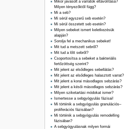
Mikor javasolt a varratok eltávolítása?
Milyen tényezőktől függ?
Mi a seb?
Mi sérül egyszerű seb esetén?
Mi sérül összetett seb esetén?
Milyen sebeket ismert keletkezésük
alapján?
Sorolja fel a mechanikus sebeket!
Mit tud a metszett sebről?
Mit tud a lőtt sebről?
Csoportosítsa a sebeket a bakteriális
fertőzöttség szerint?
Mit jelent az elsődleges sebellátás?
Mit jelent az elsődleges halasztott varrat?
Mit jelent a korai másodlagos sebzárás?
Mit jelent a késői másodlagos sebzárás?
Milyen sziketartási módokat ismer?
Ismertesse a sebgyógyulás fázisai!
Mi történik a sebgyógyulás granulációs–
proliferációs fázisában?
Mi történik a sebgyógyulás remodelling
fázisában?
A sebgyógyulásnak milyen formái