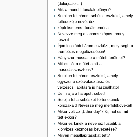
(dolor,calor…)
Mik a monofil fonalak előnyei?
Soroljon fel három sebészi eszközt, amely
felfedezője nevét őrzi!
képfelismerés: fonálmemória
Nevezze meg a laparoszkópos torony
részeit!
Írjon legalább három eszközt, mely segít a
trombózis megelőzésében!
Hányszor mossa le a műtéti területet?
Mit csinál a műtét alatt a
másodasszisztens?
Soroljon fel három eszközt, amely
egyszerre szétválasztásra és
vérzéscsillapításra is használható!
Definiálja a harapott sebet!
Sorolja fel a sebészet történetének
korszakait! Nevezze meg mérföldköveket!
Mikor volt az „Ether day”? Ki, hol és mit
tett ekkor?
Mikor és kinek a nevéhez fűződik a
klórvizes kézmosás bevezetése?
Milyen megállapításokat tett?