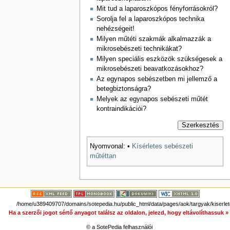
Mit tud a laparoszkópos fényforrásokról?
Sorolja fel a laparoszkópos technika
nehézségeit!
Milyen műtéti szakmák alkalmazzák a
mikrosebészeti technikákat?
Milyen speciális eszközök szükségesek a
mikrosebészeti beavatkozásokhoz?
Az egynapos sebészetben mi jellemző a
betegbiztonságra?
Melyek az egynapos sebészeti műtét
kontraindikációi?
Szerkesztés
Nyomvonal:
•
Kísérletes sebészeti
műtéttan
/home/u389409707/domains/sotepedia.hu/public_html/data/pages/aok/targyak/kiserle
Ha a szerzői jogot sértő anyagot találsz az oldalon, jelezd, hogy eltávolíthassuk 
© a SotePedia felhasználói