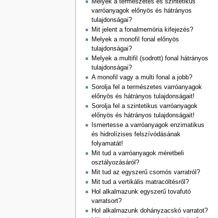
Melyek a természetes és szintetikus
varróanyagok előnyös és hátrányos
tulajdonságai?
Mit jelent a fonalmemória kifejezés?
Melyek a monofil fonal előnyös
tulajdonságai?
Melyek a multifil (sodrott) fonal hátrányos
tulajdonságai?
A monofil vagy a multi fonal a jobb?
Sorolja fel a természetes varróanyagok
előnyös és hátrányos tulajdonságait!
Sorolja fel a szintetikus varróanyagok
előnyös és hátrányos tulajdonságait!
Ismertesse a varróanyagok enzimatikus
és hidrolízises felszívódásának
folyamatát!
Mit tud a varróanyagok méretbeli
osztályozásáról?
Mit tud az egyszerű csomós varratról?
Mit tud a vertikális matracöltésről?
Hol alkalmazunk egyszerű tovafutó
varratsort?
Hol alkalmazunk dohányzacskó varratot?