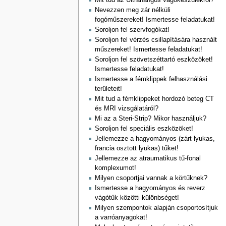
Mit tud az Ultrahangos vágókészülékről?
Nevezzen meg zár nélküli
fogóműszereket! Ismertesse feladatukat!
Soroljon fel szervfogókat!
Soroljon fel vérzés csillapítására használt
műszereket! Ismertesse feladatukat!
Soroljon fel szövetszéttartó eszközöket!
Ismertesse feladatukat!
Ismertesse a fémklippek felhasználási
területeit!
Mit tud a fémklippeket hordozó beteg CT
és MRI vizsgálatáról?
Mi az a Steri-Strip? Mikor használjuk?
Soroljon fel speciális eszközöket!
Jellemezze a hagyományos (zárt lyukas,
francia osztott lyukas) tűket!
Jellemezze az atraumatikus tű-fonal
komplexumot!
Milyen csoportjai vannak a körtűknek?
Ismertesse a hagyományos és reverz
vágótűk közötti különbséget!
Milyen szempontok alapján csoportosítjuk
a varróanyagokat!