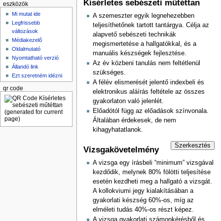
Kísérletes sebészeti műtéttan
eszközök
Mi mutat ide
A szemeszter egyik legnehezebben
Legfrissebb
teljesíthetőnek tartott tantárgya. Célja az
változások
alapvető sebészeti technikák
Médiakezelő
megismertetése a hallgatókkal, és a
Oldalmutató
manuális készségek fejlesztése.
Nyomtatható verzió
Az év közbeni tanulás nem feltétlenül
Állandó link
szükséges.
Ezt szeretném idézni
A félév elismerését jelentő indexbeli és
qr code
elektronikus aláírás feltétele az összes
gyakorlaton való jelenlét.
Előadótól függ az előadások színvonala.
Általában érdekesek, de nem
kihagyhatatlanok.
Szerkesztés
Vizsgakövetelmény
A vizsga egy írásbeli “minimum” vizsgával
kezdődik, melynek 80% fölötti teljesítése
esetén kezdheti meg a hallgató a vizsgát.
A kollokviumi jegy kialakításában a
gyakorlati készség 60%-os, míg az
elméleti tudás 40%-os részt képez.
A vizsga gyakorlati számonkérésből és