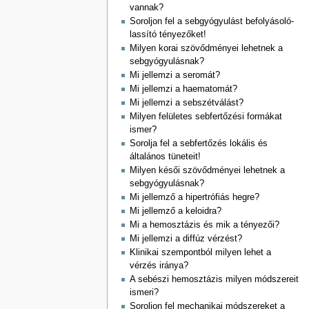
vannak?
Soroljon fel a sebgyógyulást befolyásoló-
lassító tényezőket!
Milyen korai szövődményei lehetnek a
sebgyógyulásnak?
Mi jellemzi a seromát?
Mi jellemzi a haematomát?
Mi jellemzi a sebszétválást?
Milyen felületes sebfertőzési formákat
ismer?
Sorolja fel a sebfertőzés lokális és
általános tüneteit!
Milyen késői szövődményei lehetnek a
sebgyógyulásnak?
Mi jellemző a hipertrófiás hegre?
Mi jellemző a keloidra?
Mi a hemosztázis és mik a tényezői?
Mi jellemzi a diffúz vérzést?
Klinikai szempontból milyen lehet a
vérzés iránya?
A sebészi hemosztázis milyen módszereit
ismeri?
Soroljon fel mechanikai módszereket a