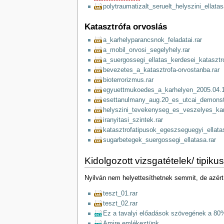
polytraumatizalt_seruelt_helyszini_ellatas
Katasztrófa orvoslás
a_karhelyparancsnok_feladatai.rar
a_mobil_orvosi_segelyhely.rar
a_suergossegi_ellatas_kerdesei_katasztr
bevezetes_a_katasztrofa-orvostanba.rar
bioterrorizmus.rar
egyuettmukoedes_a_karhelyen_2005.04.1
esettanulmany_aug.20_es_utcai_demonstr
helyszini_tevekenyseg_es_veszelyes_kar
iranyitasi_szintek.rar
katasztrofatipusok_egeszseguegyi_ellata
sugarbetegek_suergossegi_ellatasa.rar
Kidolgozott vizsgatételek/ tipik
Nyilván nem helyettesíthetnek semmit, de azért 
teszt_01.rar
teszt_02.rar
Ez a tavalyi előadások szövegének a 80%át
Amire emlékeztünk