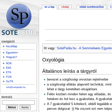
ez a lap
vitalap
oldal szerkesztése
k
navigáció
Kezdőlap
Itt vagy:
SotePedia.hu - A Semmelweis Egyete
Egyetem+
Hogyan?
Oxyológia
ÁOK
EKK
Általános leírás a tárgyról
ETK
FOK
bevezet a sürgősségi orvostan rejtelmeibe
GyTK
a sürgősségi ellátás alapvető technikái, min
info@sotepedia.hu
lehet e tárgy keretében elsajátítani.
Félév közben minden héten egy előadás, és 
keresés
heteken és hol lesz a gyakorlata. A gyakorla
A 7 gyakorlatból 5 kötelező, ebből legalább
perces dolgozat :)) Ha viszont ezt nem telje