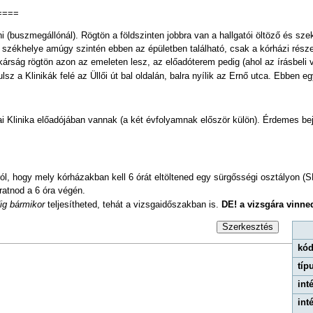
 ====
nni (buszmegállónál). Rögtön a földszinten jobbra van a hallgatói öltöző és s
t székhelye amúgy szintén ebben az épületben található, csak a kórházi részen.
árság rögtön azon az emeleten lesz, az előadóterem pedig (ahol az írásbeli vi
ulsz a Klinikák felé az Üllői út bal oldalán, balra nyílik az Ernő utca. Ebben
ai Klinika előadójában vannak (a két évfolyamnak először külön). Érdemes bejár
l, hogy mely kórházakban kell 6 órát eltöltened egy sürgősségi osztályon (SB
ratnod a 6 óra végén.
ig bármikor
teljesítheted, tehát a vizsgaidőszakban is.
DE! a vizsgára vinned
Szerkesztés
kód
típ
int
int