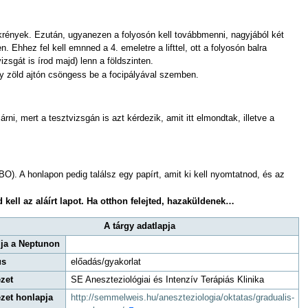
zekrények. Ezután, ugyanezen a folyosón kell továbbmenni, nagyjából két
 Ehhez fel kell emnned a 4. emeletre a lifttel, ott a folyosón balra
zsgát is írod majd) lenn a földszinten.
 egy zöld ajtón csöngess be a focipályával szemben.
ni, mert a tesztvizsgán is azt kérdezik, amit itt elmondtak, illetve a
O). A honlapon pedig találsz egy papírt, amit ki kell nyomtatnod, és az
 kell az aláírt lapot. Ha otthon felejted, hazaküldenek…
A tárgy adatlapja
ja a Neptunon
us
előadás/gyakorlat
ézet
SE Aneszteziológiai és Intenzív Terápiás Klinika
ézet honlapja
http://semmelweis.hu/aneszteziologia/oktatas/gradualis-