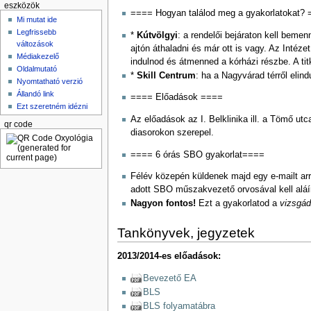
eszközök
==== Hogyan találod meg a gyakorlatokat?
Mi mutat ide
Legfrissebb
*
Kútvölgyi
: a rendelői bejáraton kell beme
változások
ajtón áthaladni és már ott is vagy. Az Intéze
Médiakezelő
indulnod és átmenned a kórházi részbe. A titk
Oldalmutató
*
Skill Centrum
: ha a Nagyvárad térről elind
Nyomtatható verzió
Állandó link
==== Előadások ====
Ezt szeretném idézni
Az előadások az I. Belklinika ill. a Tömő utc
qr code
diasorokon szerepel.
==== 6 órás SBO gyakorlat====
Félév közepén küldenek majd egy e-mailt arró
adott SBO műszakvezető orvosával kell aláí
Nagyon fontos!
Ezt a gyakorlatod a
vizsgád
Tankönyvek, jegyzetek
2013/2014-es előadások:
Bevezető EA
BLS
BLS folyamatábra