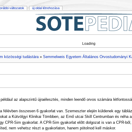
orábbi változatok
új oldal létrehozása
Loading
m közösségi tudástára
»
Semmelweis Egyetem Általános Orvostudományi K
t például az alapszintű újraélesztés, minden leendő orvos számára létfontoss
a félévben összesen 6 gyakorlat van. Szemeszter elején küldenek egy táblá
tokat a Kútvölgyi Klinikai Tömbben, az Ernő utcai Skill Centrumban és néha 
 egy CPR-Sim gyakorlat. A CPR-Sim gyakorlat előtt dolgozat is van a CPR-ből,
síted, nem vehetsz részt a gyakorlaton, hanem pótolnod kell máskor.