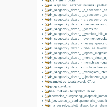
acs_-_stemi_07.rar
az_alapszintu_eszkoez_nelkueli_ujraelesz
dr._szegeczky_dezso_-_a_csecsemo-_es_
dr._szegeczky_dezso_-_a_csecsemo-_es_
dr._szegeczky_dezso_-_a_csecsemo-_es_
dr._szegeczky_dezso_-_csecsemo-_es_gye
dr._szegeczky_dezso_-_goercs.rar
dr._szegeczky_dezso_-_gyerekek_lelki_es
dr._szegeczky_dezso_-_gyermek-serueltek
dr._szegeczky_dezso_-_heveny_goercsr
dr._szegeczky_dezso_-_hiba-_es_tevedes
dr._szegeczky_dezso_-_legzesi_elegtelen
dr._szegeczky_dezso_-_ment-e_eletet_a_s
dr._szegeczky_dezso_-_mentohivas-fogad
dr._szegeczky_dezso_-_oxiologia_koenyv_
dr._szegeczky_dezso_-_oxiologiarol_intenz
dr._szegeczky_dezso_-_ujraelesztes_a_
eszmelet-es_tudatzavarok_07.rar
gyogyszerek.rar
has-_mellkas-_fejfajdalom_07.rar
hipertonias_suergossegi_allapotok_korhaz
i._bevezetes_a_cardiopulmonalis_resustit
ii._a_veszelyeztetett_allapot_korai_felis