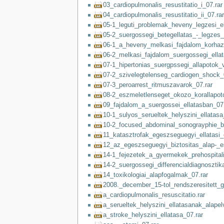
03_cardiopulmonalis_resustitatio_i_07.rar
04_cardiopulmonalis_resustitatio_ii_07.rar
05-1_leguti_problemak_heveny_legzesi_el
05-2_suergossegi_betegellatas_-_legzes_
06-1_a_heveny_melkasi_fajdalom_korhazo
06-2_melkasi_fajdalom_suergossegi_ellat
07-1_hipertonias_suergpssegi_allapotok_
07-2_szivelegtelenseg_cardiogen_shock_
07-3_peroarrest_ritmuszavarok_07.rar
08-2_eszmeletlenseget_okozo_korallapot
09_fajdalom_a_suergossei_ellatasban_07.
10-1_sulyos_serueltek_helyszini_ellatasa
10-2_focused_abdominal_sonograyphie_b
11_katasztrofak_egeszseguegyi_ellatasi_e
12_az_egeszseguegyi_biztositas_alap-_es
14-1_fejezetek_a_gyermekek_prehospitali
14-2_suergossegi_differencialdiagnoszti
14_toxikologiai_alapfogalmak_07.rar
2008._december_15-tol_rendszeresitett_g
a_cardiopulmonalis_resuscitatio.rar
a_serueltek_helyszini_ellatasanak_alapel
a_stroke_helyszini_ellatasa_07.rar