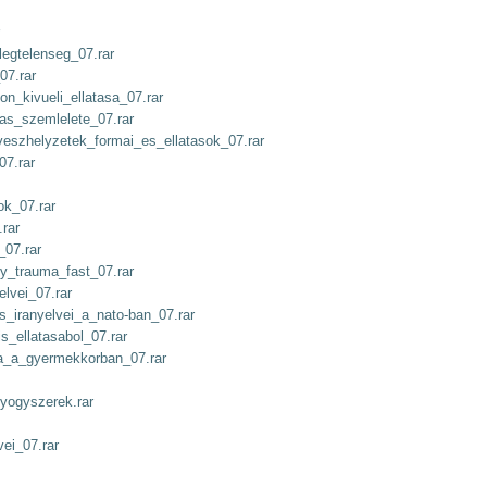
egtelenseg_07.rar
07.rar
n_kivueli_ellatasa_07.rar
as_szemlelete_07.rar
veszhelyzetek_formai_es_ellatasok_07.rar
07.rar
ok_07.rar
rar
_07.rar
y_trauma_fast_07.rar
lvei_07.rar
_iranyelvei_a_nato-ban_07.rar
s_ellatasabol_07.rar
ka_a_gyermekkorban_07.rar
yogyszerek.rar
vei_07.rar