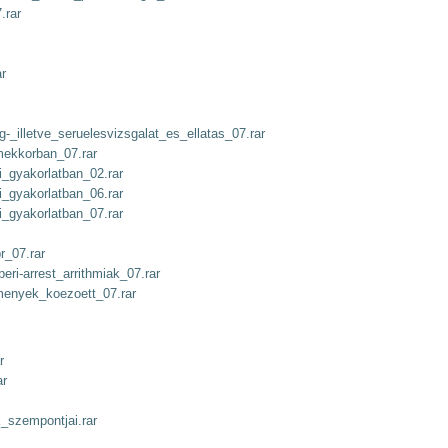
.rar
r
-_illetve_seruelesvizsgalat_es_ellatas_07.rar
ekkorban_07.rar
i_gyakorlatban_02.rar
i_gyakorlatban_06.rar
i_gyakorlatban_07.rar
r_07.rar
eri-arrest_arrithmiak_07.rar
lmenyek_koezoett_07.rar
r
ar
_szempontjai.rar