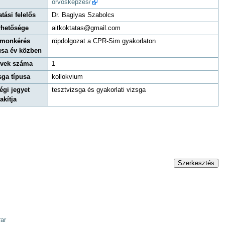
orvoskepzes/
atási felelős
Dr. Baglyas Szabolcs
rhetősége
aitkoktatas@gmail.com
monkérés
röpdolgozat a CPR-Sim gyakorlaton
usa év közben
évek száma
1
sga típusa
kollokvium
égi jegyet
tesztvizsga és gyakorlati vizsga
akítja
Szerkesztés
ar