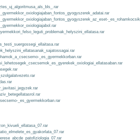
tes_uj_algoritmusa_als_bls_.rar
gyermekkor_oxiologiajaban_fontos_gyogyszerek_adatai.rar
gyermekkor_oxiologiajaban_fontos_gyogyszerek_az_eset-_es_rohamkocsik_
gyermekkor_oxiologiajabol.rar
rmekkori_felso_leguti_problemak_helyszini_ellatasa.rar
_testi_suergossegi_ellaitasa.rar
_helyszini_ellatasanak_sajatossagai.rar
ohamok_a_csecsemo-_es_gyermekkorban.rar
i_lehetosegek_csecsemok_es_gyerekek_oxiologiai_ellatasaban.rar
segek.rar
zolgalatvezeto.rar
as.rar
javitasi_jegyzek.rar
iv_betegellatasrol.rar
csecsemo-_es_gyermekkorban.rar
on_kivueli_ellatasa_07.rar
atio_elmelete_es_gyakorlata_07.rar
merese_abcde_patofiziologia_07.rar