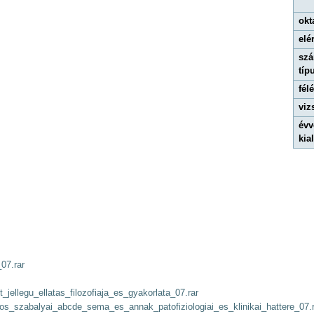
okt
elé
szá
típ
fél
viz
évv
kial
07.rar
jellegu_ellatas_filozofiaja_es_gyakorlata_07.rar
os_szabalyai_abcde_sema_es_annak_patofiziologiai_es_klinikai_hattere_07.r