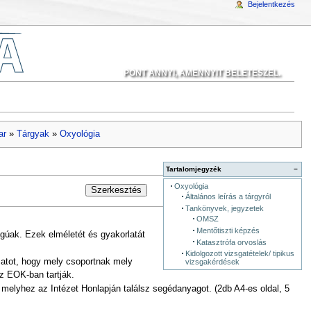
Bejelentkezés
PONT ANNYI, AMENNYIT BELETESZEL.
ar
»
Tárgyak
»
Oxyológia
Tartalomjegyzék
−
Oxyológia
Szerkesztés
Általános leírás a tárgyról
Tankönyvek, jegyzetek
OMSZ
Mentőtiszti képzés
ágúak. Ezek elméletét és gyakorlatát
Katasztrófa orvoslás
Kidolgozott vizsgatételek/ tipikus
zatot, hogy mely csoportnak mely
vizsgakérdések
az EOK-ban tartják.
 melyhez az Intézet Honlapján találsz segédanyagot. (2db A4-es oldal, 5