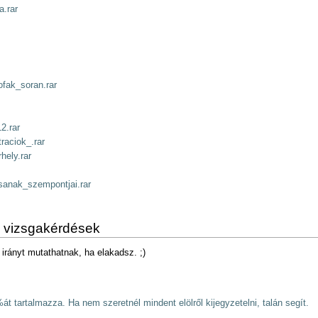
a.rar
ofak_soran.rar
2.rar
aciok_.rar
hely.rar
sanak_szempontjai.rar
us vizsgakérdések
irányt mutathatnak, ha elakadsz. ;)
 tartalmazza. Ha nem szeretnél mindent elölről kijegyzetelni, talán segít.