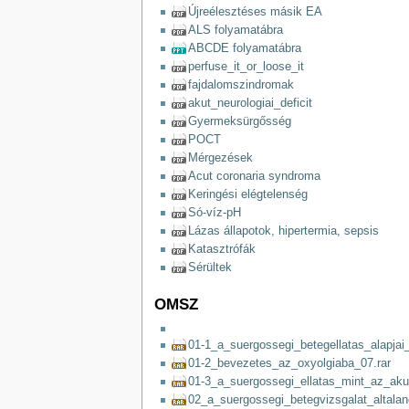
Újreélesztéses másik EA
ALS folyamatábra
ABCDE folyamatábra
perfuse_it_or_loose_it
fajdalomszindromak
akut_neurologiai_deficit
Gyermeksürgősség
POCT
Mérgezések
Acut coronaria syndroma
Keringési elégtelenség
Só-víz-pH
Lázas állapotok, hipertermia, sepsis
Katasztrófák
Sérültek
OMSZ
01-1_a_suergossegi_betegellatas_alapjai_
01-2_bevezetes_az_oxyolgiaba_07.rar
01-3_a_suergossegi_ellatas_mint_az_akut_
02_a_suergossegi_betegvizsgalat_altalan