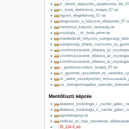
iii._felnott_alapszintu_ujraelesztes_bls_07
iv._korai_elektromos_terapia_07.rar
legzesi_elegtelenseg_07.rar
lelegeztetes_a_helyszini_ellatasban_07.ra
mentotiszt_kepzesi_tananyag.rar
oxyologia_-_dr._buda_peter.rar
standardizalt_helyszini_suergossegi_beteg
suergossegi_ellatas_csecsemo_es_gyerm
szivritmuszavarok_ellatasa_az_oxyologia
szivritmuszavarok_ellatasa_az_oxyologia
szivritmuszavarok_ellatasa_az_oxyologia
v._postresuscitatios_terapia_07.rar
vi._gyermek_ujszueloett_es_varandos_cp
vii._eletet_veszelyezteto_ritmuszavarok_p
viii._keringesmegallas_specialis_koerue
Mentőtiszti képzés
altalanos_toxikologia_i._zacher_gabor_.ra
altalanos_toxikologia_ii._zacher_gabor_.r
egesbetegseg.rar
mellkasi_es_hasi_seruelesek_ellatasanak
33_224.6_kb