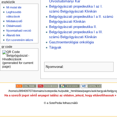
Orvostudományi Kar
eszközök
Belgyógyászati propedeutika I az I.
Mi mutat ide
számú Belgyógyászati Klinikán
Legfrissebb
változások
Belgyógyászati propedeutika I a II. számú
Médiakezelő
Belgyógyászati Klinikán
Oldalmutató
Belgyógyászati propedeutika II.
Nyomtatható verzió
Belgyógyászati propedeutika I a III.
Állandó link
számú Belgyógyászati Klinikán
Ezt szeretném idézni
Gasztroenterológiai onkológia
qr code
Tárgyak
Nyomvonal:
/home/u389409707/domains/sotepedia.hu/public_html/data/pages/aok/targyak/belgyog
Ha a szerzői jogot sértő anyagot találsz az oldalon, jelezd, hogy eltávolíthassuk 
© a SotePedia felhasználói