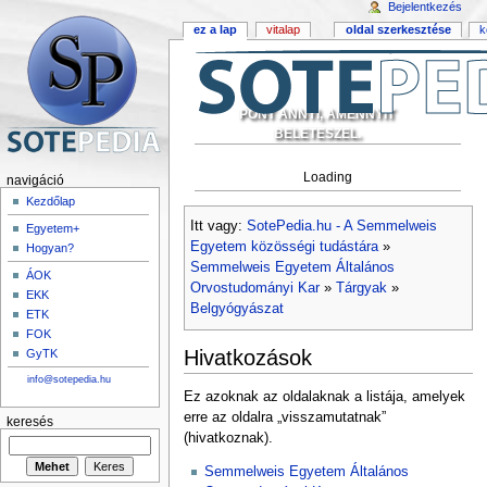
Bejelentkezés
ez a lap
vitalap
oldal szerkesztése
k
PONT ANNYI, AMENNYIT
BELETESZEL.
Loading
navigáció
Kezdőlap
Itt vagy:
SotePedia.hu - A Semmelweis
Egyetem+
Egyetem közösségi tudástára
»
Hogyan?
Semmelweis Egyetem Általános
ÁOK
Orvostudományi Kar
»
Tárgyak
»
EKK
Belgyógyászat
ETK
FOK
Hivatkozások
GyTK
info@sotepedia.hu
Ez azoknak az oldalaknak a listája, amelyek
erre az oldalra „visszamutatnak”
keresés
(hivatkoznak).
Semmelweis Egyetem Általános