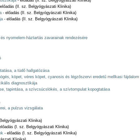
osztikája
- előadás (II. sz. Belgyógyászati Klinika)
előadás (II. sz. Belgyógyászati Klinika)
a
- előadás (II. sz. Belgyógyászati Klinika)
ja
- előadás (II. sz. Belgyógyászati Klinika)
 és nyomelem-háztartás zavarainak rendezésére
ó
tatása, a tüdő hallgatózása
ögés, köpet, véres köpet, cyanosis és légzőszervi eredetű mellkasi fájdalom
ikális diagnosztikája
ése, tapintása, a szívcsúcslökés, a szívtompulat kopogtatása
a
i, a pulzus vizsgálata
 Belgyógyászati Klinika)
előadás (I. sz. Belgyógyászati Klinika)
ek
- előadás (I. sz. Belgyógyászati Klinika)
ászati Klinika)