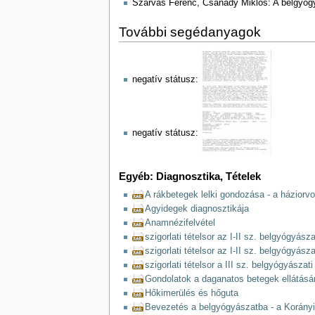
Szarvas Ferenc, Csanády Miklós: A belgyógyá
További segédanyagok
negatív státusz:
negatív státusz:
Egyéb: Diagnosztika, Tételek
A rákbetegek lelki gondozása - a háziorv
Agyidegek diagnosztikája
Anamnézifelvétel
szigorlati tételsor az I-II sz. belgyógyászat
szigorlati tételsor az I-II sz. belgyógyászat
szigorlati tételsor a III sz. belgyógyászati
Gondolatok a daganatos betegek ellátásá
Hőkimerülés és hőguta
Bevezetés a belgyógyászatba - a Korányi 