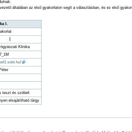
dulnak.
ezető általában az első gyakorlaton segít a választásban, és ez első gyako
ka I.
akorlat
1
yógyászati Klinika
7_1M
bel1.sote.hu/
Péter
 teszt és szóbeli
yen elsajátítható tárgy