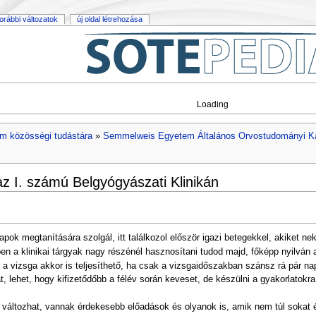
orábbi változatok
új oldal létrehozása
Loading
m közösségi tudástára
»
Semmelweis Egyetem Általános Orvostudományi K
az I. számú Belgyógyászati Klinikán
pok megtanítására szolgál, itt találkozol először igazi betegekkel, akiket ne
en a klinikai tárgyak nagy részénél hasznosítani tudod majd, főképp nyilván
a vizsga akkor is teljesíthető, ha csak a vizsgaidőszakban szánsz rá pár na
 lehet, hogy kifizetődőbb a félév során keveset, de készülni a gyakorlatokra,
áltozhat, vannak érdekesebb előadások és olyanok is, amik nem túl sokat é