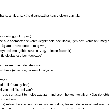
ba is, amik a fizikális diagnosztika könyv elején vannak.
Augenbrugger Leopold)
bé a jó anamnézis felvételt (legitimáció, facilitáció, igen-nem kérdések, meg
ilág arc
, szőrösödés, +még vmi)
, myxoedema, göbös strúma, vagy minden felsorolt)
fiziológiás esetben (dobozos)
t, valamint mitralis stenosist)
slökés? (elhúzódó, de nem kihelyezett)
rete?
ő infiltrátum sy-ban)
milyen mellékzörej van?
, ptx, surfactant termelés zavara, mindhárom helyes, volt ilyen válaszlehető
a könyvben)
s) milyen helyzetben hallunk jobban? (állva, fekve, felülve és előredőlve, ba