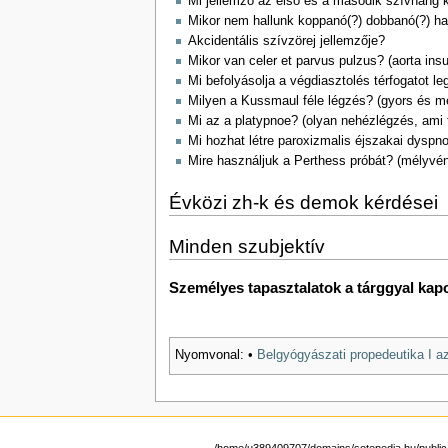
Mi jellemző az első és a második szívhang k
Mikor nem hallunk koppanó(?) dobbanó(?) han
Akcidentális szívzörej jellemzője?
Mikor van celer et parvus pulzus? (aorta insuf
Mi befolyásolja a végdiasztolés térfogatot 
Milyen a Kussmaul féle légzés? (gyors és m
Mi az a platypnoe? (olyan nehézlégzés, ami 
Mi hozhat létre paroxizmalis éjszakai dyspn
Mire használjuk a Perthess próbát? (mélyvé
Évközi zh-k és demok kérdései
Minden szubjektív
Személyes tapasztalatok a tárggyal kap
Nyomvonal:
•
Belgyógyászati propedeutika I a