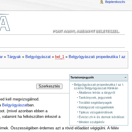
Bejelentkezés
PONT ANNYI, AMENNYIT BELETESZEL.
ar
»
Tárgyak
»
Belgyógyászat
»
bel_1
»
Belgyógyászati propedeutika I az
Tartalomjegyzék
−
Belgyógyászati propedeutika I az I.
Szerkesztés
számú Belgyógyászati Klinikán
Általános leírás a tárgyról
Tankönyvek, jegyzetek
ked kell megvizsgálnod.
További segédanyagok
 a
Belgyógyászat
ban.
Kidolgozott vizsgatételek
pot. (mivel azonban ebben a
Tipikus vizsgakérdések
 valamint ha felkészülten érkezel a
Évközi zh-k és demok kérdései
Minden szubjektív
rnek. Összességében érdemes azt a rövid előadást végigülni. A félév