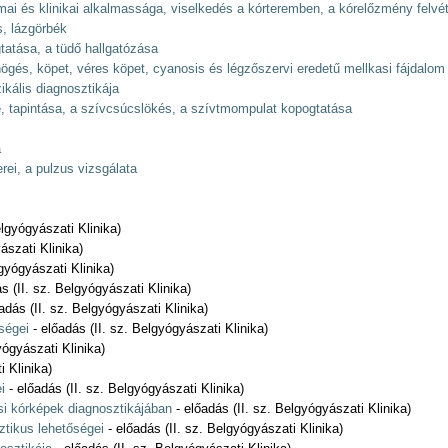
ai és klinikai alkalmassága, viselkedés a kórteremben, a kórelőzmény felvét
s, lázgörbék
tatása, a tüdő hallgatózása
ögés, köpet, véres köpet, cyanosis és légzőszervi eredetű mellkasi fájdalom
ikális diagnosztikája
e, tapintása, a szívcsúcslökés, a szívtmompulat kopogtatása
a
i, a pulzus vizsgálata
elgyógyászati Klinika)
ászati Klinika)
gyógyászati Klinika)
s (II. sz. Belgyógyászati Klinika)
adás (II. sz. Belgyógyászati Klinika)
ségei
- előadás (II. sz. Belgyógyászati Klinika)
yógyászati Klinika)
i Klinika)
i
- előadás (II. sz. Belgyógyászati Klinika)
si kórképek diagnosztikájában
- előadás (II. sz. Belgyógyászati Klinika)
tikus lehetőségei
- előadás (II. sz. Belgyógyászati Klinika)