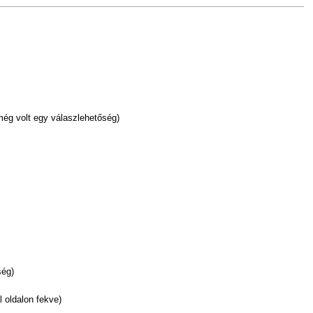
 még volt egy válaszlehetőség)
ség)
l oldalon fekve)