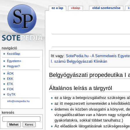
ez a lap
vitalap
oldal szerkesztése
k
navigáció
Kezdőlap
Itt vagy:
SotePedia.hu - A Semmelweis Egyete
Egyetem+
I. számú Belgyógyászati Klinikán
Hogyan?
Belgyógyászati propedeutika I 
ÁOK
EKK
ETK
Általános leírás a tárgyról
FOK
GyTK
ez a tárgy a betegvizsgálathoz szükséges ala
info@sotepedia.hu
az itt megszerzett ismereteidet a későbbiekb
érdemes év közben olvasgatni a könyvet, de 
keresés
vizsgaidőszakban van a három nagy szigorlat,
gyakorlatokra, sokkal többet tanulhatsz.)
Az előadások látogatásának szükségessége v