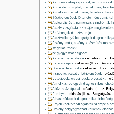
Az orvos-beteg kapcsolat, az orvos szakm
A fizikális vizsgálat, megtekintés, tapintá
A mellkas megtekintése, tapintása, kopog
Tüdőbetegségek fő tünetei, légszomj, köh
A pleuralis és a pulmonalis szindrómák fiz
A szív vizsgálata, szívtájék megtekintés
Szívhangok és szívzörejek
A szívbillentyű betegségek diagnosztikáj
A vérnyomás, a vérnyomásmérés módszere
szigorlati tételek
belgyógyászat szigorlat
Az anamnézis alapjai
- előadás (II. sz. B
Betegvizsgálat
- előadás (II. sz. Belgyógy
Diagnosztika módjai
- előadás (II. sz. Bel
Inspectio, palpatio, bőrjelenségek
- előadá
Betegjogok, orvosi jogok, orvosetika
- elő
A mellkasi betegsek diagnosztikus lehető
A láz, a láz típusai
- előadás (II. sz. Belg
Porphyria
- előadás (II. sz. Belgyógyászat
A hasi kórképek diagnosztikus lehetősége
Egyéb kéalkotó vizsgálatok szerepe a ha
Heveny belgyógyászati kórképek diagnosz