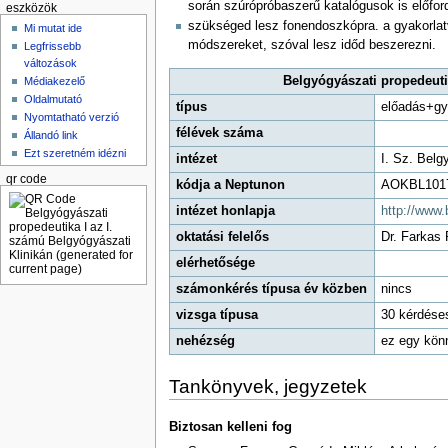
során szúrópróbaszerű katalógusok is előfor
eszközök
szükséged lesz fonendoszkópra. a gyakorlatv
Mi mutat ide
módszereket, szóval lesz időd beszerezni.
Legfrissebb
változások
Belgyógyászati propedeuti
Médiakezelő
Oldalmutató
típus
előadás+gy
Nyomtatható verzió
félévek száma
Állandó link
Ezt szeretném idézni
intézet
I. Sz. Belg
qr code
kódja a Neptunon
AOKBL101
intézet honlapja
http://www.
oktatási felelős
Dr. Farkas 
elérhetősége
számonkérés típusa év közben
nincs
vizsga típusa
30 kérdéses
nehézség
ez egy könn
Tankönyvek, jegyzetek
Biztosan kelleni fog