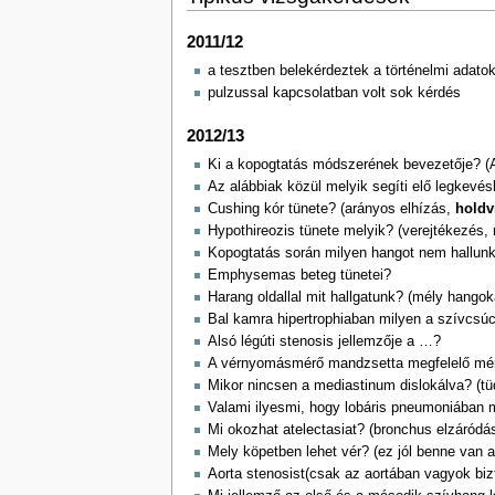
2011/12
a tesztben belekérdeztek a történelmi adatok
pulzussal kapcsolatban volt sok kérdés
2012/13
Ki a kopogtatás módszerének bevezetője? (
Az alábbiak közül melyik segíti elő legkevés
Cushing kór tünete? (arányos elhízás,
holdv
Hypothireozis tünete melyik? (verejtékezés
Kopogtatás során milyen hangot nem hallunk 
Emphysemas beteg tünetei?
Harang oldallal mit hallgatunk? (mély hangoka
Bal kamra hipertrophiaban milyen a szívcsúc
Alsó légúti stenosis jellemzője a …?
A vérnyomásmérő mandzsetta megfelelő mé
Mikor nincsen a mediastinum dislokálva? (tüd
Valami ilyesmi, hogy lobáris pneumoniában 
Mi okozhat atelectasiat? (bronchus elzáródás
Mely köpetben lehet vér? (ez jól benne van 
Aorta stenosist(csak az aortában vagyok bizto