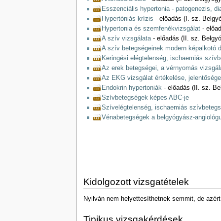
Esszenciális hypertonia - patogenezis, di
Hypertóniás krízis
- előadás (I. sz. Belgy
Hypertonia és szemfenékvizsgálat
- előad
A szív vizsgálata
- előadás (II. sz. Belgyó
A szív betegségeinek modern képalkotó d
Keringési elégtelenség, ischaemiás szív
Az erek betegségei, a vérnyomás vizsgál
Az EKG vizsgálat értékelése, jelentősége
Endokrin hypertoniák
- előadás (II. sz. Be
Szívbetegségek képes ABC-je
Szívelégtelenség, ischaemiás szívbeteg
Vénabetegségek a belgyógyász-angiológu
Kidolgozott vizsgatételek
Nyilván nem helyettesíthetnek semmit, de azért 
Tipikus vizsgakérdések