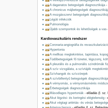
A vérképző-rendszer betegségeinek diagn
A daganatos betegségek diagnosztikája
- 
A chronicus májbetegségek diagnosztikáj
A mozgásszervi betegségek diagnosztiká
Légúti infekciók
Pulmonológia
Újabb szempontok és lehetőségek a vas-
Kardiovaszkuláris rendszer
Coronaria-angiográfia és revaszkularizáci
Hypertonia
A mellkas megtekintése, tapintása, kopog
Tüdőbetegségek fő tünetei, légszomj, köh
A pleurális és a pulmonális szindrómák fiz
A szív vizsgálata, a szívtájék megtekint
Szívhangok és szívzörejek
A szívbillentyű betegségek diagnosztikáj
A vérnyomás, a vérnyomásmérés módszere
Érbetegségek diagnosztikája
Másodlagos hypertoniák
- előadás (I. sz.
Akut légzési- és keringési elégtelenség
- 
Akut végtagi artériás- és vénás betegség
Arteriosclerosis
- előadás (I. sz. Belgyógy