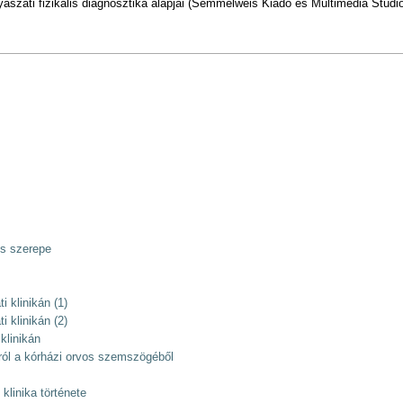
szati fizikális diagnosztika alapjai (Semmelweis Kiadó és Multimédia Stúdió
os szerepe
i klinikán (1)
i klinikán (2)
 klinikán
ról a kórházi orvos szemszögéből
klinika története