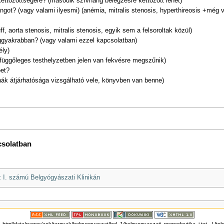
ettőzöttségére? (második szívhang belégzésre kettőzött lehet)
got? (vagy valami ilyesmi) (anémia, mitralis stenosis, hyperthireosis +még 
f, aorta stenosis, mitralis stenosis, egyik sem a felsoroltak közül)
leggyakrabban? (vagy valami ezzel kapcsolatban)
ély)
függőleges testhelyzetben jelen van fekvésre megszűnik)
oet?
nák átjárhatósága vizsgálható vele, könyvben van benne)
csolatban
z I. számú Belgyógyászati Klinikán