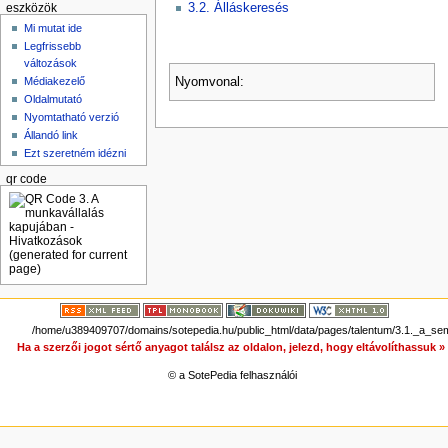
3.2. Álláskeresés
eszközök
Mi mutat ide
Legfrissebb
változások
Nyomvonal:
Médiakezelő
Oldalmutató
Nyomtatható verzió
Állandó link
Ezt szeretném idézni
qr code
/home/u389409707/domains/sotepedia.hu/public_html/data/pages/talentum/3.1._a_se
Ha a szerzői jogot sértő anyagot találsz az oldalon, jelezd, hogy eltávolíthassuk 
© a SotePedia felhasználói