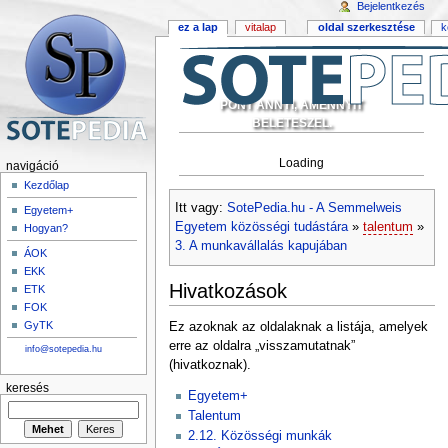
Bejelentkezés
ez a lap
vitalap
oldal szerkesztése
k
PONT ANNYI, AMENNYIT
BELETESZEL.
Loading
navigáció
Kezdőlap
Itt vagy:
SotePedia.hu - A Semmelweis
Egyetem+
Egyetem közösségi tudástára
»
talentum
»
Hogyan?
3. A munkavállalás kapujában
ÁOK
EKK
Hivatkozások
ETK
FOK
GyTK
Ez azoknak az oldalaknak a listája, amelyek
erre az oldalra „visszamutatnak”
info@sotepedia.hu
(hivatkoznak).
keresés
Egyetem+
Talentum
2.12. Közösségi munkák