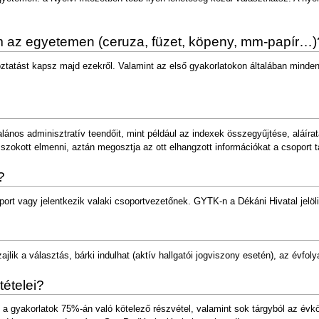
 az egyetemen (ceruza, füzet, köpeny, mm-papír…)
koztatást kapsz majd ezekről. Valamint az első gyakorlatokon általában minde
talános adminisztratív teendőit, mint például az indexek összegyűjtése, aláíra
szokott elmenni, aztán megosztja az ott elhangzott információkat a csoport ta
?
port vagy jelentkezik valaki csoportvezetőnek. GYTK-n a Dékáni Hivatal jelöli
lik a választás, bárki indulhat (aktív hallgatói jogviszony esetén), az évf
tételei?
 a gyakorlatok 75%-án való kötelező részvétel, valamint sok tárgyból az évkö