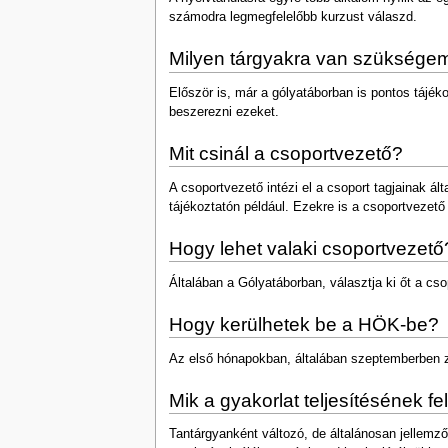
számodra legmegfelelőbb kurzust válaszd.
Milyen tárgyakra van szükségem
Először is, már a gólyatáborban is pontos tájé
beszerezni ezeket.
Mit csinál a csoportvezető?
A csoportvezető intézi el a csoport tagjainak ál
tájékoztatón például. Ezekre is a csoportvezető 
Hogy lehet valaki csoportvezető
Általában a Gólyatáborban, választja ki őt a cso
Hogy kerülhetek be a HÖK-be?
Az első hónapokban, általában szeptemberben zaj
Mik a gyakorlat teljesítésének fel
Tantárgyanként változó, de általánosan jellemző