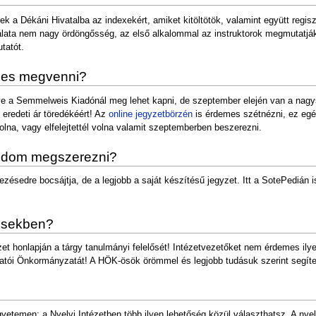
ek a Dékáni Hivatalba az indexekért, amiket kitöltötök, valamint együtt regi
lata nem nagy ördöngősség, az első alkalommal az instruktorok megmutatják,
tatót.
emes megvenni?
etve a Semmelweis Kiadónál meg lehet kapni, de szeptember elején van a nag
 eredeti ár töredékéért! Az
online jegyzetbörzén
is érdemes szétnézni, ez egé
olna, vagy elfelejtettél volna valamit szeptemberben beszerezni.
udom megszerezni?
ezésedre bocsájtja, de a legjobb a saját készítésű jegyzet. Itt a SotePedián
désekben?
ézet honlapján a tárgy tanulmányi felelősét! Intézetvezetőket nem érdemes ily
allgatói Önkormányzatát! A HÖK-ösök örömmel és legjobb tudásuk szerint segí
gyetemen: a Nyelvi Intézetben több ilyen lehetőség közül választhatsz. A nye