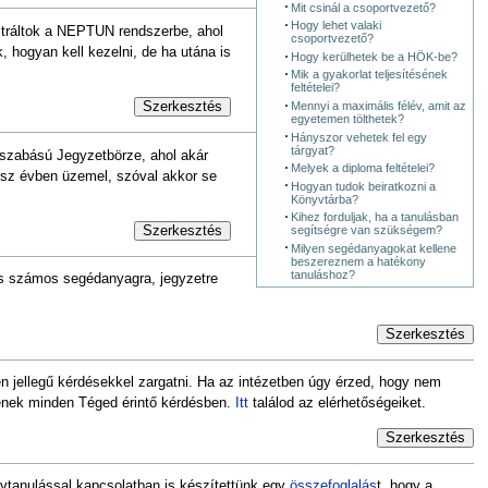
Mit csinál a csoportvezető?
Hogy lehet valaki
sztráltok a NEPTUN rendszerbe, ahol
csoportvezető?
 hogyan kell kezelni, de ha utána is
Hogy kerülhetek be a HÖK-be?
Mik a gyakorlat teljesítésének
feltételei?
Mennyi a maximális félév, amit az
Szerkesztés
egyetemen tölthetek?
Hányszor vehetek fel egy
tárgyat?
yszabású Jegyzetbörze, ahol akár
Melyek a diploma feltételei?
sz évben üzemel, szóval akkor se
Hogyan tudok beiratkozni a
Könyvtárba?
Kihez forduljak, ha a tanulásban
segítségre van szükségem?
Szerkesztés
Milyen segédanyagokat kellene
beszereznem a hatékony
tanuláshoz?
 is számos segédanyagra, jegyzetre
Szerkesztés
en jellegű kérdésekkel zargatni. Ha az intézetben úgy érzed, hogy nem
tenek minden Téged érintő kérdésben.
Itt
találod az elérhetőségeiket.
Szerkesztés
lvtanulással kapcsolatban is készítettünk egy
összefoglalás
t, hogy a