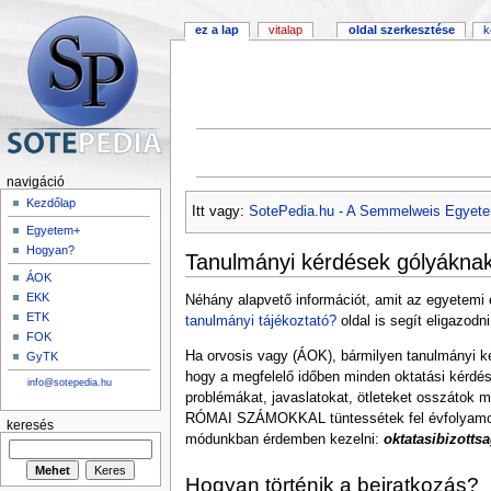
ez a lap
vitalap
oldal szerkesztése
k
navigáció
Kezdőlap
Itt vagy:
SotePedia.hu - A Semmelweis Egyete
Egyetem+
Hogyan?
Tanulmányi kérdések gólyákna
ÁOK
EKK
Néhány alapvető információt, amit az egyetemi él
ETK
tanulmányi tájékoztató?
oldal is segít eligazodni
FOK
Ha orvosis vagy (ÁOK), bármilyen tanulmányi k
GyTK
hogy a megfelelő időben minden oktatási kérdés
info@sotepedia.hu
problémákat, javaslatokat, ötleteket osszátok 
RÓMAI SZÁMOKKAL tüntessétek fel évfolyamotok é
keresés
módunkban érdemben kezelni:
oktatasibizott
Hogyan történik a beiratkozás?