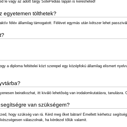
ted le vagy az adott tárgy SotePediás lapján is keresheted!
az egyetemen tölthetek?
tív félév államilag támogatott. Félévet egymás után kétszer lehet passzivál
t?
gy a diploma feltételei közt szerepel egy középfokú államilag elismert nyel
yvtárba?
nesen beiratkozhat, itt kiváló lehetőség van irodalomkutatásra, tanulásra
an segítségre van szükségem?
érzed, hogy szükség van rá. Kérd meg őket bátran! Emellett kérhetsz segítség
 készségesen válaszolnak, ha kérdezel tőlük valamit.