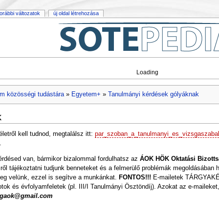
orábbi változatok
új oldal létrehozása
Loading
m közösségi tudástára
»
Egyetem+
»
Tanulmányi kérdések gólyáknak
k
etről kell tudnod, megtalálsz itt:
par_szoban_a_tanulmanyi_es_vizsgaszabal
.
érdésed van, bármikor bizalommal fordulhatsz az
ÁOK HÖK Oktatási Bizott
ről tájékoztatni tudjunk benneteket és a felmerülő problémák megoldásában h
meg velünk, ezzel is segítve a munkánkat.
FONTOS!!!
E-mailetek TÁRGYAKÉNT
s évfolyamfeletek (pl. III/I Tanulmányi Ösztöndíj). Azokat az e-maileket,
sagaok@gmail.com