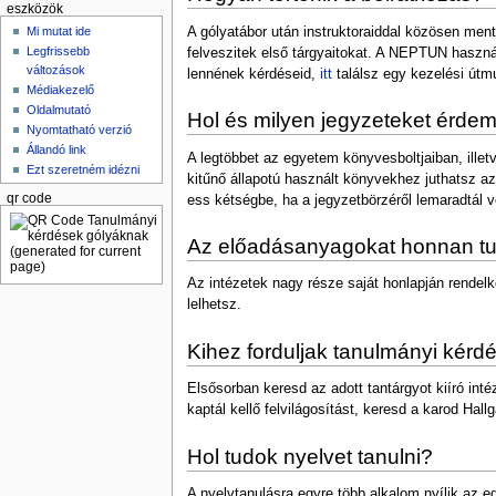
eszközök
A gólyatábor után instruktoraiddal közösen ment
Mi mutat ide
Legfrissebb
felveszitek első tárgyaitokat. A NEPTUN haszná
változások
lennének kérdéseid,
itt
találsz egy kezelési útmu
Médiakezelő
Oldalmutató
Hol és milyen jegyzeteket érd
Nyomtatható verzió
Állandó link
A legtöbbet az egyetem könyvesboltjaiban, ill
Ezt szeretném idézni
kitűnő állapotú használt könyvekhez juthatsz az
qr code
ess kétségbe, ha a jegyzetbörzéről lemaradtál v
Az előadásanyagokat honnan t
Az intézetek nagy része saját honlapján rendelk
lelhetsz.
Kihez forduljak tanulmányi kér
Elsősorban keresd az adott tantárgyot kiíró int
kaptál kellő felvilágosítást, keresd a karod H
Hol tudok nyelvet tanulni?
A nyelvtanulásra egyre több alkalom nyílik az e