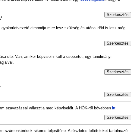
Szerkesztés
?
n gyakorlatvezető elmondja mire lesz szükség és utána időd is lesz még
Szerkesztés
tása stb. Van, amikor képviselni kell a csoportot, egy tanulmányi
gjaival.
Szerkesztés
.
Szerkesztés
olyam szavazással választja meg képviselőit. A HÖK-ről bővebben
itt
.
Szerkesztés
zi számonkérések sikeres teljesítése. A részletes feltételeket tartalmazó