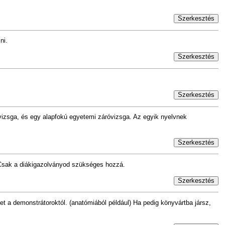
Szerkesztés
ni.
Szerkesztés
Szerkesztés
vvizsga, és egy alapfokú egyetemi záróvizsga. Az egyik nyelvnek
Szerkesztés
. Csak a diákigazolványod szükséges hozzá.
Szerkesztés
et a demonstrátoroktól. (anatómiából például) Ha pedig könyvártba jársz,