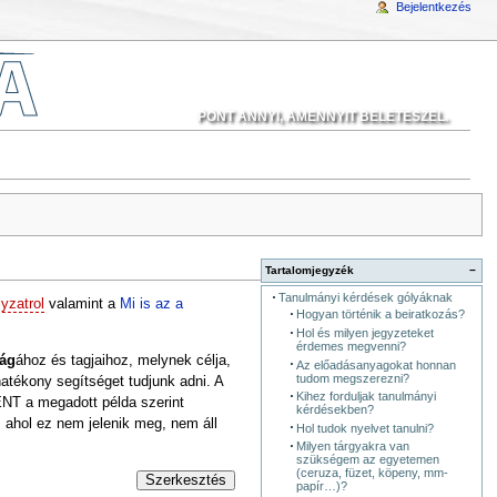
Bejelentkezés
PONT ANNYI, AMENNYIT BELETESZEL.
Tartalomjegyzék
−
Tanulmányi kérdések gólyáknak
yzatrol
valamint a
Mi is az a
Hogyan történik a beiratkozás?
Hol és milyen jegyzeteket
érdemes megvenni?
ság
ához és tagjaihoz, melynek célja,
Az előadásanyagokat honnan
tudom megszerezni?
atékony segítséget tudjunk adni. A
Kihez forduljak tanulmányi
 a megadott példa szerint
kérdésekben?
 ahol ez nem jelenik meg, nem áll
Hol tudok nyelvet tanulni?
Milyen tárgyakra van
szükségem az egyetemen
(ceruza, füzet, köpeny, mm-
Szerkesztés
papír…)?