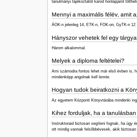
tanulmányi tájékoztatót karod honlapjáról tölthe
Mennyi a maximális félév, amit 
ÁOK-n jelenleg 14, ETK-n, FOK-on, GyTK-n 12 ak
Hányszor vehetek fel egy tárgya
Három alkalommal.
Melyek a diploma feltételei?
Ami számodra fontos lehet már első évben is, ho
mindenképp angolnak kell lennie.
Hogyan tudok beiratkozni a Kön
Az egyetem Központi Könyvtárába mindenki ingye
Kihez forduljak, ha a tanulásb
Instruktoraid biztosan segíteni fognak, ha úgy 
ott mindig vannak felsőbbévesek, akik biztosan