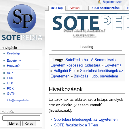
Bejelentkezés
ez a lap
vitalap
oldal szerkesztése
k
PONT ANNYI, AMENNYIT
BELETESZEL.
Loading
navigáció
Kezdőlap
Itt vagy:
SotePedia.hu - A Semmelweis
Egyetem+
Egyetem közösségi tudástára
»
Egyetem+
Hogyan?
»
Hallgatói Élet
»
Sportolási lehetőségek az
ÁOK
Egyetemen
»
Birkózás, judo, önvédelem
EKK
ETK
Hivatkozások
FOK
GyTK
Ez azoknak az oldalaknak a listája, amelyek
info@sotepedia.hu
erre az oldalra „visszamutatnak”
(hivatkoznak).
keresés
Sportolási lehetőségek az Egyetemen
SOTE fakultációk a TF-en