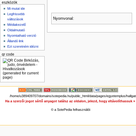
eszközök
Mi mutat ide
Legfrissebb
Nyomvonal:
változások
Médiakezelő
Oldalmutató
Nyomtatható verzió
Állandó link
Ezt szeretném idézni
qr code
/home/u389409707/domains/sotepedia.hu/public_html/data/pages/egyetemplus/hallgat
Ha a szerzői jogot sértő anyagot találsz az oldalon, jelezd, hogy eltávolíthassuk 
© a SotePedia felhasználói