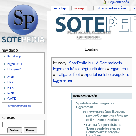
Bejelentkezés
ez a lap
vitalap
oldal szerkesztése
k
PONT ANNYI, AMENNYIT
BELETESZEL.
Loading
navigáció
Kezdőlap
Itt vagy:
SotePedia.hu - A Semmelweis
Egyetem+
Egyetem közösségi tudástára
»
Egyetem+
Hogyan?
»
Hallgatói Élet
»
Sportolási lehetőségek az
ÁOK
Egyetemen
EKK
ETK
FOK
Tartalomjegyzék
−
GyTK
Sportolási lehetőségek az
info@sotepedia.hu
Egyetemen
Testnevelési és Sportközpont
Kötelező testnevelésórák az
keresés
első 4 szemeszterben
Fakultatív sport-órák az
"Egészségfejlesztés és
életmódváltás" tárgyak
keretében