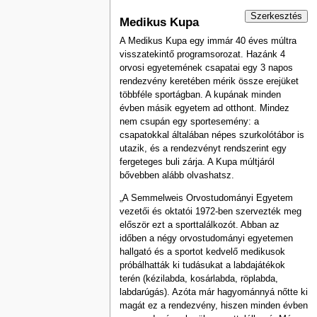
Szerkesztés
Medikus Kupa
A Medikus Kupa egy immár 40 éves múltra
visszatekintő programsorozat. Hazánk 4
orvosi egyetemének csapatai egy 3 napos
rendezvény keretében mérik össze erejüket
többféle sportágban. A kupának minden
évben másik egyetem ad otthont. Mindez
nem csupán egy sportesemény: a
csapatokkal általában népes szurkolótábor is
utazik, és a rendezvényt rendszerint egy
fergeteges buli zárja. A Kupa múltjáról
bővebben alább olvashatsz.
„A Semmelweis Orvostudományi Egyetem
vezetői és oktatói 1972-ben szervezték meg
először ezt a sporttalálkozót. Abban az
időben a négy orvostudományi egyetemen
hallgató és a sportot kedvelő medikusok
próbálhatták ki tudásukat a labdajátékok
terén (kézilabda, kosárlabda, röplabda,
labdarúgás). Azóta már hagyománnyá nőtte ki
magát ez a rendezvény, hiszen minden évben