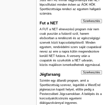
Juss fel!!! Az immár hagyománnyá vált NET
lépcsőfutást minden évben az ÁOK HÖK
Sportbizottsága rendezi az egyetem hallgatói
számára.
Szerkesztés
Fut a NET
A FUT a NET elnevezésű program már nem
csak pusztán a futásról szól, hanem
elsősorban a rendészeti és az egészségügyi
szervek közti kapcsolatépítésről. Minden
egyetem, rendvédelmi szerv saját csapatával
nevez az erre a napra külön megrendezésre
kerülő NET futásra. A verseny után a
csapatok és szurkolóik a NET udvarán,
közös majálison ismerkedhetnek egymással.
Szerkesztés
Jégfarsang
Szintén egy állandó program, amit a
Sportbizottság szervez, legutóbb a WestEnd
jégteraszon kapott helyet, előtte pedig a
Pesterzsébeti Jégcsarnokban. A belépés és a
korcsolyakölcsönzés egyetemi
diákigazolvánnyal ingyenes.