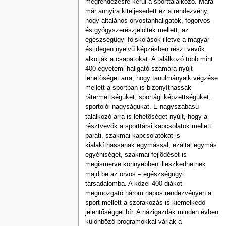
megrendezésre kerül a sporttalálkozó. Mára
már annyira kiteljesedett ez a rendezvény,
hogy általános orvostanhallgatók, fogorvos-
és gyógyszerészjelöltek mellett, az
egészségügyi főiskolások illetve a magyar-
és idegen nyelvű képzésben részt vevők
alkotják a csapatokat. A találkozó több mint
400 egyetemi hallgató számára nyújt
lehetõséget arra, hogy tanulmányaik végzése
mellett a sportban is bizonyíthassák
rátermettségüket, sportági képzettségüket,
sportolói nagyságukat. E nagyszabású
találkozó arra is lehetõséget nyújt, hogy a
résztvevők a sporttársi kapcsolatok mellett
baráti, szakmai kapcsolatokat is
kialakíthassanak egymással, ezáltal egymás
egyéniségét, szakmai fejlõdését is
megismerve könnyebben illeszkedhetnek
majd be az orvos – egészségügyi
társadalomba. A közel 400 diákot
megmozgató három napos rendezvényen a
sport mellett a szórakozás is kiemelkedő
jelentőséggel bír. A házigazdák minden évben
különböző programokkal várják a