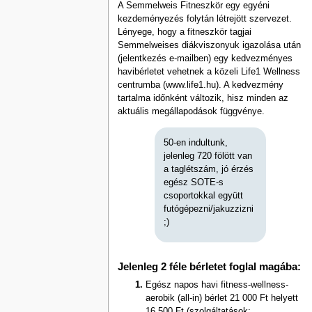
A Semmelweis Fitneszkör egy egyéni
kezdeményezés folytán létrejött szervezet.
Lényege, hogy a fitneszkör tagjai
Semmelweises diákviszonyuk igazolása után
(jelentkezés e-mailben) egy kedvezményes
havibérletet vehetnek a közeli Life1 Wellness
centrumba (www.life1.hu). A kedvezmény
tartalma időnként változik, hisz minden az
aktuális megállapodások függvénye.
50-en indultunk,
jelenleg 720 fölött van
a taglétszám, jó érzés
egész SOTE-s
csoportokkal együtt
futógépezni/jakuzzizni
;)
Jelenleg 2 féle bérletet foglal magába:
Egész napos havi fitness-wellness-
aerobik (all-in) bérlet 21 000 Ft helyett
16 500 Ft (szolgáltatások: