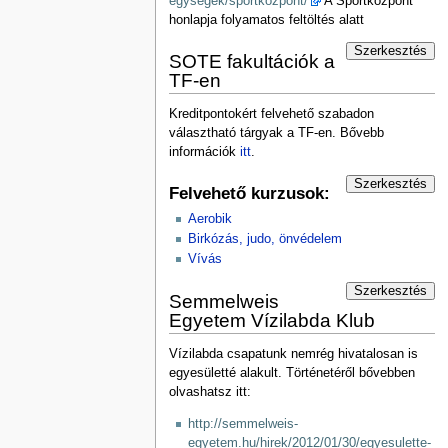
egysegek/sportkozpont/
A Sportközpont
honlapja folyamatos feltöltés alatt
Szerkesztés
SOTE fakultációk a
TF-en
Kreditpontokért felvehető szabadon
választható tárgyak a TF-en. Bővebb
információk
itt
.
Szerkesztés
Felvehető kurzusok:
Aerobik
Birkózás, judo, önvédelem
Vívás
Szerkesztés
Semmelweis
Egyetem Vízilabda Klub
Vízilabda csapatunk nemrég hivatalosan is
egyesületté alakult. Történetéről bővebben
olvashatsz itt:
http://semmelweis-
egyetem.hu/hirek/2012/01/30/egyesulette-