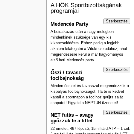
A HÖK Sportbizottságának
programjai
Szerkesztés
Medencés Party
A beiratkozás után a nagy melegben
mindenkinek szüksége van egy kis
kikapcsolódásra. Ehhez pedig a legjobb
alkalom kilátogatni a Vituki uszodához, ahol
megrendezésre kerül a már hagyományos
első heti Medencés party.
Szerkesztés
Őszi / tavaszi
focibajnokság
Minden ősszel és tavasszal megrendezzük a
kispályás focibajnokságot. Ha te is kedvet
kaptál a sportnapon a focihoz gyűjts saját
csapatot! Figyeld a NEPTUN üzenetet!
Szerkesztés
NET futás – avagy
győzzük le a liftet
22 emelet, 497 lépcső, 15milliárd ATP – 1 cél: