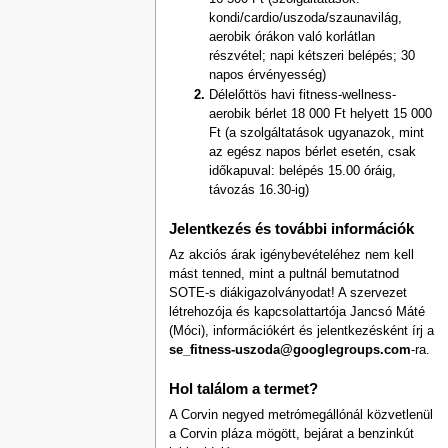
kondi/cardio/uszoda/szaunavilág,
aerobik órákon való korlátlan
részvétel; napi kétszeri belépés; 30
napos érvényesség)
Délelőttös havi fitness-wellness-
aerobik bérlet 18 000 Ft helyett 15 000
Ft (a szolgáltatások ugyanazok, mint
az egész napos bérlet esetén, csak
időkapuval: belépés 15.00 óráig,
távozás 16.30-ig)
Jelentkezés és további információk
Az akciós árak igénybevételéhez nem kell
mást tenned, mint a pultnál bemutatnod
SOTE-s diákigazolványodat! A szervezet
létrehozója és kapcsolattartója Jancsó Máté
(Móci), információkért és jelentkezésként írj a
se_fitness-uszoda@googlegroups.com
-ra.
Hol találom a termet?
A Corvin negyed metrómegállónál közvetlenül
a Corvin pláza mögött, bejárat a benzinkút