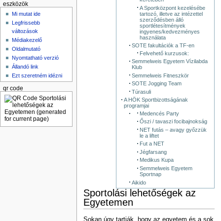
eszközök
A Sportközpont kezelésébe
tartozó, illetve az intézettel
Mi mutat ide
szerződésben álló
Legfrissebb
sportlétesítmények
változások
ingyenes/kedvezményes
használata
Médiakezelő
SOTE fakultációk a TF-en
Oldalmutató
Felvehető kurzusok:
Nyomtatható verzió
Semmelweis Egyetem Vízilabda
Állandó link
Klub
Semmelweis Fitneszkör
Ezt szeretném idézni
SOTE Jogging Team
qr code
Túrasuli
A HÖK Sportbizottságának
programjai
Medencés Party
Őszi / tavaszi focibajnokság
NET futás – avagy győzzük
le a liftet
Fut a NET
Jégfarsang
Medikus Kupa
Semmelweis Egyetem
Sportnap
Aikido
Sportolási lehetőségek az
Egyetemen
Sokan úgy tartják, hogy az egyetem és a sok