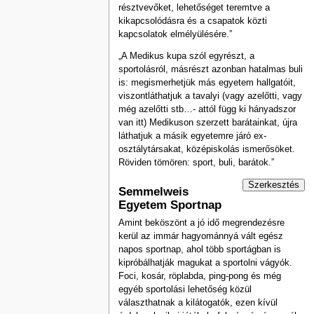
résztvevőket, lehetőséget teremtve a
kikapcsolódásra és a csapatok közti
kapcsolatok elmélyülésére.”
„A Medikus kupa szól egyrészt, a
sportolásról, másrészt azonban hatalmas buli
is: megismerhetjük más egyetem hallgatóit,
viszontláthatjuk a tavalyi (vagy azelőtti, vagy
még azelőtti stb…- attól függ ki hányadszor
van itt) Medikuson szerzett barátainkat, újra
láthatjuk a másik egyetemre járó ex-
osztálytársakat, középiskolás ismerősöket.
Röviden tömören: sport, buli, barátok.”
Szerkesztés
Semmelweis
Egyetem Sportnap
Amint beköszönt a jó idő megrendezésre
kerül az immár hagyománnyá vált egész
napos sportnap, ahol több sportágban is
kipróbálhatják magukat a sportolni vágyók.
Foci, kosár, röplabda, ping-pong és még
egyéb sportolási lehetőség közül
választhatnak a kilátogatók, ezen kívül