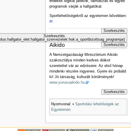
érdekes logikai játékok, falmászás és egyéb
programok várják a hallgatókat.
Sportlehetőségekről az egyetemen bővebben:
itt
Szerkesztés
Szerkesztés
lus:hallgatoi_elet:hallgatoi_szervezetek:hok:a_sportbizottsag_programjai)
Aikido
Szerkesztés
A Nemzetgazdasági Minisztérium Aikido
szakosztálya minden kedves diákot
szeretettel vár az edzéseire. Az első hónap
mindenki részére ingyenes. Gyere és próbáld
ki! Jó társaság, kulturált körülmények!
www.yurusuaikido.hu
Szerkesztés
Nyomvonal:
•
Sportolási lehetőségek az
Egyetemen