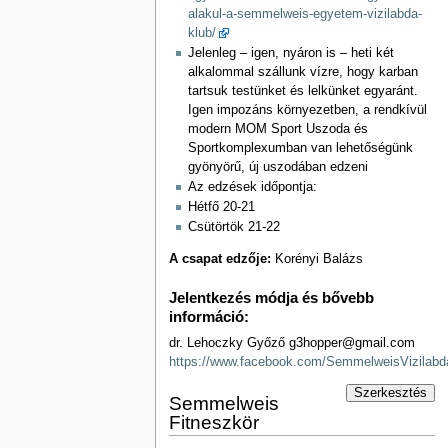
alakul-a-semmelweis-egyetem-vizilabda-
klub/
Jelenleg – igen, nyáron is – heti két
alkalommal szállunk vízre, hogy karban
tartsuk testünket és lelkünket egyaránt.
Igen impozáns környezetben, a rendkívül
modern MOM Sport Uszoda és
Sportkomplexumban van lehetőségünk
gyönyörű, új uszodában edzeni
Az edzések időpontja:
Hétfő 20-21
Csütörtök 21-22
A csapat edzője:
Korényi Balázs
Jelentkezés módja és bővebb
információ:
dr. Lehoczky Győző g3hopper@gmail.com
https://www.facebook.com/SemmelweisVizilabd
Szerkesztés
Semmelweis
Fitneszkör