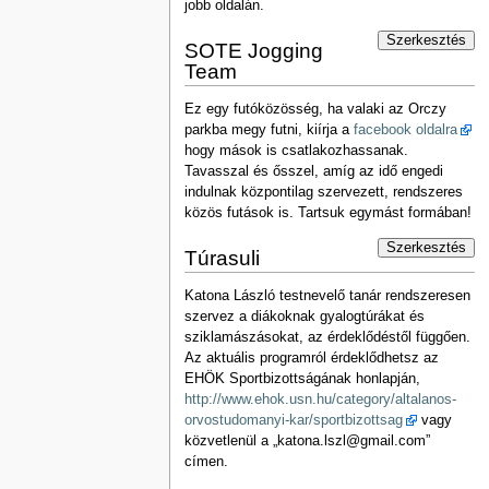
jobb oldalán.
Szerkesztés
SOTE Jogging
Team
Ez egy futóközösség, ha valaki az Orczy
parkba megy futni, kiírja a
facebook oldalra
hogy mások is csatlakozhassanak.
Tavasszal és ősszel, amíg az idő engedi
indulnak központilag szervezett, rendszeres
közös futások is. Tartsuk egymást formában!
Szerkesztés
Túrasuli
Katona László testnevelő tanár rendszeresen
szervez a diákoknak gyalogtúrákat és
sziklamászásokat, az érdeklődéstől függően.
Az aktuális programról érdeklődhetsz az
EHÖK Sportbizottságának honlapján,
http://www.ehok.usn.hu/category/altalanos-
orvostudomanyi-kar/sportbizottsag
vagy
közvetlenül a „katona.lszl@gmail.com”
címen.