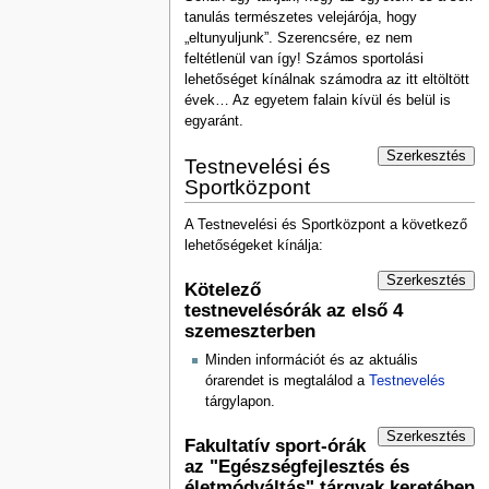
tanulás természetes velejárója, hogy
„eltunyuljunk”. Szerencsére, ez nem
feltétlenül van így! Számos sportolási
lehetőséget kínálnak számodra az itt eltöltött
évek… Az egyetem falain kívül és belül is
egyaránt.
Szerkesztés
Testnevelési és
Sportközpont
A Testnevelési és Sportközpont a következő
lehetőségeket kínálja:
Szerkesztés
Kötelező
testnevelésórák az első 4
szemeszterben
Minden információt és az aktuális
órarendet is megtalálod a
Testnevelés
tárgylapon.
Szerkesztés
Fakultatív sport-órák
az "Egészségfejlesztés és
életmódváltás" tárgyak keretében