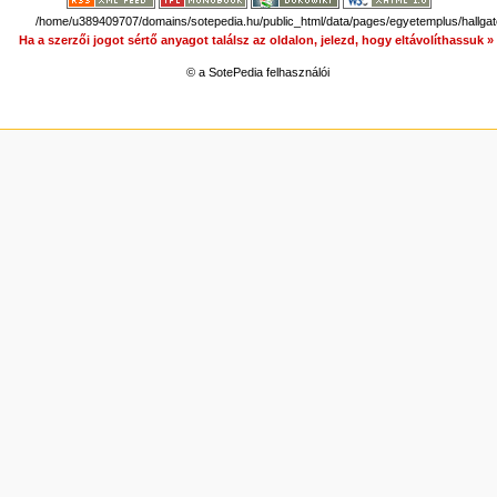
/home/u389409707/domains/sotepedia.hu/public_html/data/pages/egyetemplus/hallgat
Ha a szerzői jogot sértő anyagot találsz az oldalon, jelezd, hogy eltávolíthassuk 
© a SotePedia felhasználói