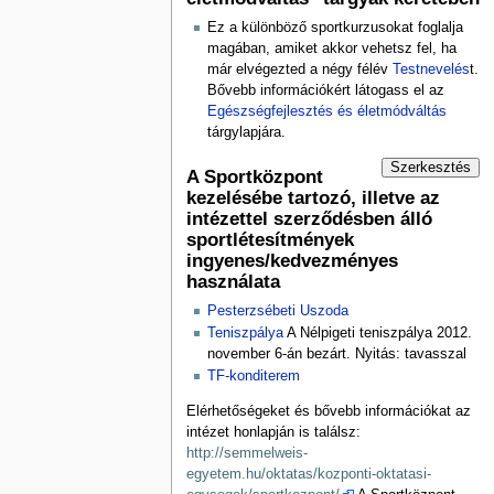
Ez a különböző sportkurzusokat foglalja
magában, amiket akkor vehetsz fel, ha
már elvégezted a négy félév
Testnevelés
t.
Bővebb információkért látogass el az
Egészségfejlesztés és életmódváltás
tárgylapjára.
Szerkesztés
A Sportközpont
kezelésébe tartozó, illetve az
intézettel szerződésben álló
sportlétesítmények
ingyenes/kedvezményes
használata
Pesterzsébeti Uszoda
Teniszpálya
A Nélpigeti teniszpálya 2012.
november 6-án bezárt. Nyitás: tavasszal
TF-konditerem
Elérhetőségeket és bővebb információkat az
intézet honlapján is találsz:
http://semmelweis-
egyetem.hu/oktatas/kozponti-oktatasi-