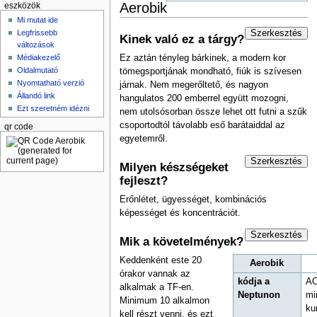
Aerobik
eszközök
Mi mutat ide
Szerkesztés
Legfrissebb
Kinek való ez a tárgy?
változások
Médiakezelő
Ez aztán tényleg bárkinek, a modern kor
Oldalmutató
tömegsportjának mondható, fiúk is szívesen
Nyomtatható verzió
járnak. Nem megerőltető, és nagyon
Állandó link
hangulatos 200 emberrel együtt mozogni,
Ezt szeretném idézni
nem utolsósorban össze lehet ott futni a szűk
csoportodtól távolabb eső barátaiddal az
qr code
egyetemről.
Szerkesztés
Milyen készségeket
fejleszt?
Erőnlétet, ügyességet, kombinációs
képességet és koncentrációt.
Szerkesztés
Mik a követelmények?
Keddenként este 20
Aerobik
órakor vannak az
kódja a
AO
alkalmak a TF-en.
Neptunon
mi
Minimum 10 alkalmon
ku
kell részt venni, és ezt