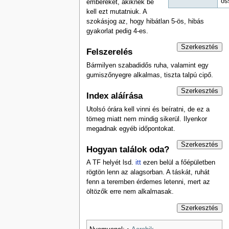
ös
embereket, akiknek be
kell ezt mutatniuk. A
szokásjog az, hogy hibátlan 5-ös, hibás
gyakorlat pedig 4-es.
Szerkesztés
Felszerelés
Bármilyen szabadidős ruha, valamint egy
gumiszőnyegre alkalmas, tiszta talpú cipő.
Szerkesztés
Index aláírása
Utolsó órára kell vinni és beíratni, de ez a
tömeg miatt nem mindig sikerül. Ilyenkor
megadnak egyéb időpontokat.
Szerkesztés
Hogyan találok oda?
A TF helyét lsd.
itt
ezen belül a főépületben
rögtön lenn az alagsorban. A táskát, ruhát
fenn a teremben érdemes letenni, mert az
öltözők erre nem alkalmasak.
Szerkesztés