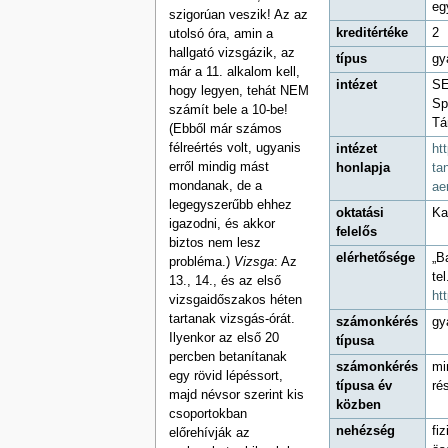
eg
szigorúan veszik! Az az
kreditértéke
2
utolsó óra, amin a
hallgató vizsgázik, az
típus
gy
már a 11. alkalom kell,
intézet
SE
hogy legyen, tehát NEM
Sp
számít bele a 10-be!
Tá
(Ebből már számos
félreértés volt, ugyanis
intézet
ht
erről mindig mást
honlapja
ta
mondanak, de a
ae
legegyszerűbb ehhez
oktatási
Ka
igazodni, és akkor
felelős
biztos nem lesz
elérhetősége
„B
probléma.)
Vizsga
: Az
te
13., 14., és az első
htt
vizsgaidőszakos héten
tartanak vizsgás-órát.
számonkérés
gy
Ilyenkor az első 20
típusa
percben betanítanak
számonkérés
mi
egy rövid lépéssort,
típusa év
ré
majd névsor szerint kis
közben
csoportokban
nehézség
fi
előrehívják az