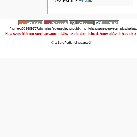
Nyomvonal:
•
Aerobik
/home/u389409707/domains/sotepedia.hu/public_html/data/pages/egyetemplus/hallgato
Ha a szerzői jogot sértő anyagot találsz az oldalon, jelezd, hogy eltávolíthassuk 
© a SotePedia felhasználói