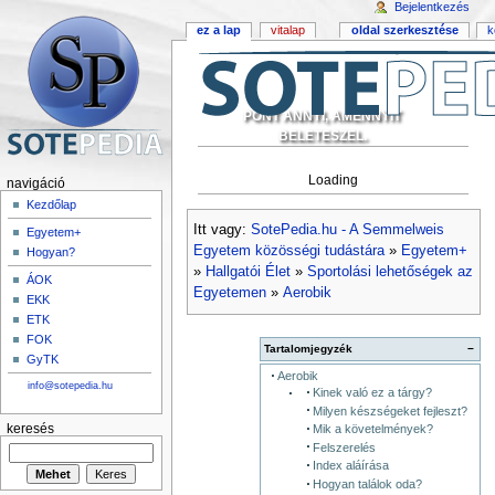
Bejelentkezés
ez a lap
vitalap
oldal szerkesztése
k
PONT ANNYI, AMENNYIT
BELETESZEL.
Loading
navigáció
Kezdőlap
Itt vagy:
SotePedia.hu - A Semmelweis
Egyetem+
Egyetem közösségi tudástára
»
Egyetem+
Hogyan?
»
Hallgatói Élet
»
Sportolási lehetőségek az
ÁOK
Egyetemen
»
Aerobik
EKK
ETK
FOK
Tartalomjegyzék
−
GyTK
Aerobik
info@sotepedia.hu
Kinek való ez a tárgy?
Milyen készségeket fejleszt?
keresés
Mik a követelmények?
Felszerelés
Index aláírása
Hogyan találok oda?