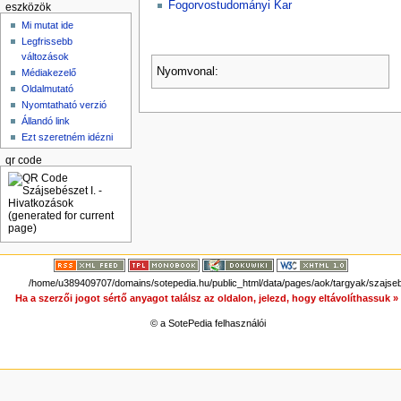
Fogorvostudományi Kar
eszközök
Mi mutat ide
Legfrissebb
változások
Nyomvonal:
Médiakezelő
Oldalmutató
Nyomtatható verzió
Állandó link
Ezt szeretném idézni
qr code
/home/u389409707/domains/sotepedia.hu/public_html/data/pages/aok/targyak/szajseb
Ha a szerzői jogot sértő anyagot találsz az oldalon, jelezd, hogy eltávolíthassuk 
© a SotePedia felhasználói