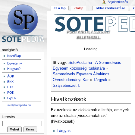
Bejelentkezés
ez a lap
vitalap
oldal szerkesztése
k
PONT ANNYI, AMENNYIT
BELETESZEL.
Loading
navigáció
Kezdőlap
Itt vagy:
SotePedia.hu - A Semmelweis
Egyetem+
Egyetem közösségi tudástára
»
Hogyan?
Semmelweis Egyetem Általános
ÁOK
Orvostudományi Kar
»
Tárgyak
»
EKK
Szájsebészet I.
ETK
FOK
Hivatkozások
GyTK
info@sotepedia.hu
Ez azoknak az oldalaknak a listája, amelyek
erre az oldalra „visszamutatnak”
keresés
(hivatkoznak).
Tárgyak