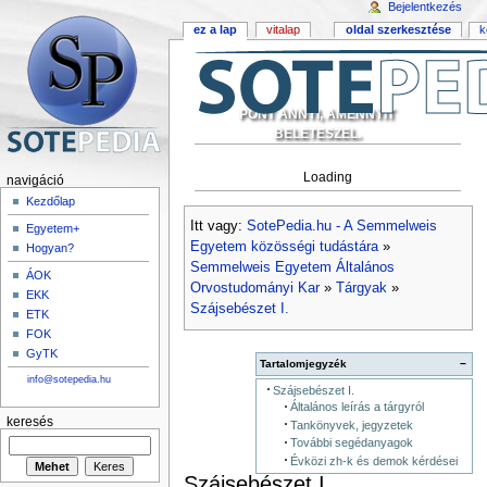
Bejelentkezés
ez a lap
vitalap
oldal szerkesztése
k
PONT ANNYI, AMENNYIT
BELETESZEL.
Loading
navigáció
Kezdőlap
Itt vagy:
SotePedia.hu - A Semmelweis
Egyetem+
Egyetem közösségi tudástára
»
Hogyan?
Semmelweis Egyetem Általános
ÁOK
Orvostudományi Kar
»
Tárgyak
»
EKK
Szájsebészet I.
ETK
FOK
GyTK
Tartalomjegyzék
−
info@sotepedia.hu
Szájsebészet I.
Általános leírás a tárgyról
keresés
Tankönyvek, jegyzetek
További segédanyagok
Évközi zh-k és demok kérdései
Szájsebészet I.