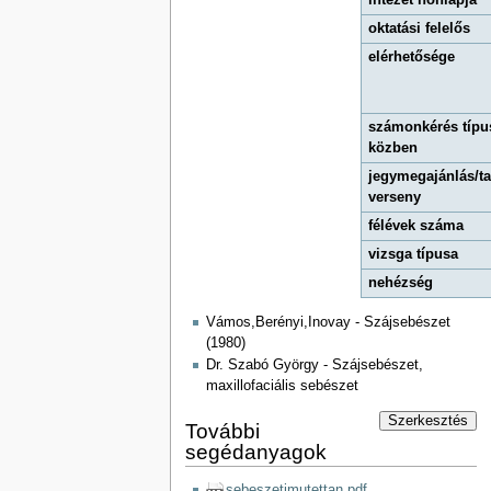
intézet honlapja
oktatási felelős
elérhetősége
számonkérés típu
közben
jegymegajánlás/t
verseny
félévek száma
vizsga típusa
nehézség
Vámos,Berényi,Inovay - Szájsebészet
(1980)
Dr. Szabó György - Szájsebészet,
maxillofaciális sebészet
Szerkesztés
További
segédanyagok
sebeszetimutettan.pdf