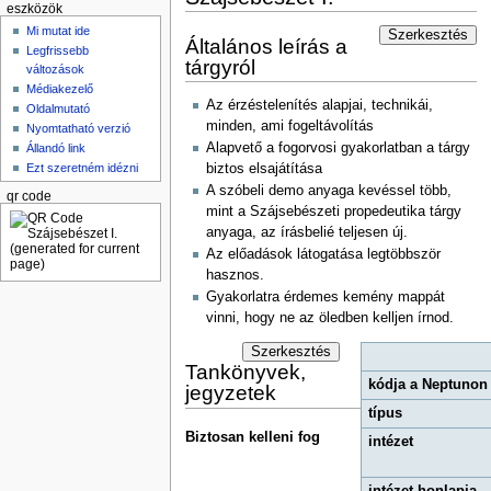
eszközök
Mi mutat ide
Szerkesztés
Általános leírás a
Legfrissebb
tárgyról
változások
Médiakezelő
Az érzéstelenítés alapjai, technikái,
Oldalmutató
minden, ami fogeltávolítás
Nyomtatható verzió
Alapvető a fogorvosi gyakorlatban a tárgy
Állandó link
biztos elsajátítása
Ezt szeretném idézni
A szóbeli demo anyaga kevéssel több,
qr code
mint a Szájsebészeti propedeutika tárgy
anyaga, az írásbelié teljesen új.
Az előadások látogatása legtöbbször
hasznos.
Gyakorlatra érdemes kemény mappát
vinni, hogy ne az öledben kelljen írnod.
Szerkesztés
Tankönyvek,
kódja a Neptunon
jegyzetek
típus
Biztosan kelleni fog
intézet