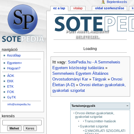
Bejelentkezés
ez a lap
vitalap
oldal szerkesztése
k
PONT ANNYI, AMENNYIT
BELETESZEL.
Loading
navigáció
Kezdőlap
Itt vagy:
SotePedia.hu - A Semmelweis
Egyetem+
Egyetem közösségi tudástára
»
Hogyan?
Semmelweis Egyetem Általános
ÁOK
Orvostudományi Kar
»
Tárgyak
»
Orvosi
EKK
Élettan (A-D)
»
Orvosi élettan gyakorlatok,
ETK
gyakorlati szigorlat
FOK
GyTK
info@sotepedia.hu
Tartalomjegyzék
−
Orvosi élettan gyakorlatok,
keresés
gyakorlati szigorlat
Transzmitter-hatások
Gyakorlati szigorlat
GYAKORLATI SZIGORLATI