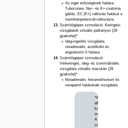
Az inger erősségének hatása;
Tubocurare, Na+- és K+-csatorna
gátlás, EC [K+] változás hatásai a
membránpotenciál-változásra.
Számítógépes szimuláció: Keringési
vizsgálatok virtuális patkányon (29.
gyakorlat)*
Ideg-ingerlés vizsgálata,
noradrenalin, acetilkolin és
angiotenzin II hatása
Számítógépes szimuláció:
Vérkeringés, ideg- és izomműködés
vizsgálata virtuális macskán (28.
gyakorlat)*
Noradrenalin, hexamethonium és
verapamil hatásának vizsgálata.
*Az
alkalmazandó
koncentrációkat/kon
megadjuk!
A
computeres