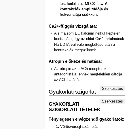
foszforilálja az MLCK-t. →
A
kontrakciók amplitúdója és
frekvenciája csökken.
Ca2+-függés vizsgálata:
A simaizom EC kalcium nélkül képtelen
2+
kontrahálni, így az oldat Ca
-tartalmának
Na-EDTA-val való megkötése után a
kontrakciók megszűnnek.
Atropin előkezelés hatása:
Az atropin az mACh-receptorok
antagonistája, ennek megfelelően gátolja
az ACh hatását.
Szerkesztés
Gyakorlati szigorlat
Szerkesztés
GYAKORLATI
SZIGORLATI TÉTELEK
Ténylegesen elvégzendő gyakorlatok:
Vörösvérsejt számolás