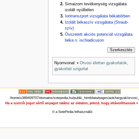
Simaizom tevékenység vizsgálata
izolált nyúlbélen
Iontranszport vizsgálata békabőrben
Izolált békaszív vizsgálata (Straub-
szív)
Összetett akciós potenciál vizsgálata
béka n. ischiadicuson
Szerkesztés
Nyomvonal:
•
Orvosi élettan gyakorlatok,
gyakorlati szigorlat
/home/u389409707/domains/sotepedia.hu/public_html/data/pages/aok/targyak/orvosi_e
Ha a szerzői jogot sértő anyagot találsz az oldalon, jelezd, hogy eltávolíthassuk 
© a SotePedia felhasználói