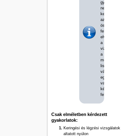
gyakorlatoknál
nem
kell
az
összes
feladatot
elvégezni,
a
vizsgáztató
a
megadott
listából
választ
egy
vagy
két
feladatot.
Csak elméletben kérdezett
gyakorlatok:
Keringési és légzési vizsgálatok
altatott nyúlon