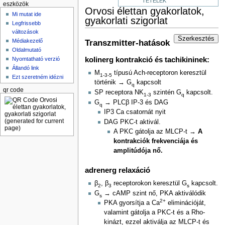
TÉTELEK
eszközök
Orvosi élettan gyakorlatok,
Mi mutat ide
gyakorlati szigorlat
Legfrissebb
változások
Szerkesztés
Médiakezelő
Transzmitter-hatások
Oldalmutató
Nyomtatható verzió
kolinerg kontrakció és tachikininek:
Állandó link
M
típusú Ach-receptoron keresztül
1-3-5
Ezt szeretném idézni
történik → G
kapcsolt
q
qr code
SP receptora NK
szintén G
kapcsolt.
1-3
q
G
→ PLCβ IP-3 és DAG
q
IP3 Ca csatornát nyit
DAG PKC-t aktivál.
A PKC gátolja az MLCP-t →
A
kontrakciók frekvenciája és
amplitúdója nő.
adrenerg relaxáció
β
, β
receptorokon keresztül G
kapcsolt.
2
3
s
G
→ cAMP szint nő, PKA aktiválódik
s
2+
PKA gyorsítja a Ca
eliminációját,
valamint gátolja a PKC-t és a Rho-
kinázt, ezzel aktiválja az MLCP-t és