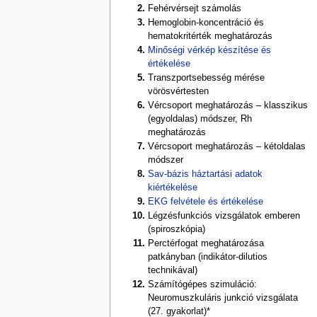
Fehérvérsejt számolás
Hemoglobin-koncentráció és
hematokritérték meghatározás
Minőségi vérkép készítése és
értékelése
Transzportsebesség mérése
vörösvértesten
Vércsoport meghatározás – klasszikus
(egyoldalas) módszer, Rh
meghatározás
Vércsoport meghatározás – kétoldalas
módszer
Sav-bázis háztartási adatok
kiértékelése
EKG felvétele és értékelése
Légzésfunkciós vizsgálatok emberen
(spiroszkópia)
Perctérfogat meghatározása
patkányban (indikátor-dilutios
technikával)
Számítógépes szimuláció:
Neuromuszkuláris junkció vizsgálata
(27. gyakorlat)*