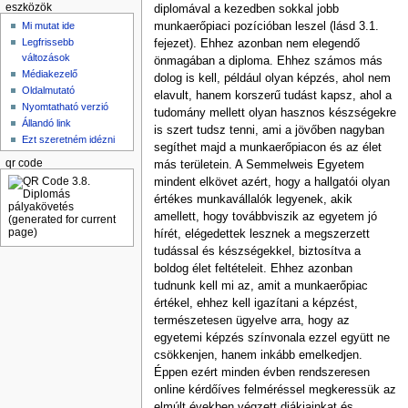
eszközök
diplomával a kezedben sokkal jobb
Mi mutat ide
munkaerőpiaci pozícióban leszel (lásd 3.1.
Legfrissebb
fejezet). Ehhez azonban nem elegendő
változások
önmagában a diploma. Ehhez számos más
Médiakezelő
dolog is kell, például olyan képzés, ahol nem
Oldalmutató
elavult, hanem korszerű tudást kapsz, ahol a
Nyomtatható verzió
tudomány mellett olyan hasznos készségekre
Állandó link
is szert tudsz tenni, ami a jövőben nagyban
Ezt szeretném idézni
segíthet majd a munkaerőpiacon és az élet
qr code
más területein. A Semmelweis Egyetem
mindent elkövet azért, hogy a hallgatói olyan
értékes munkavállalók legyenek, akik
amellett, hogy továbbviszik az egyetem jó
hírét, elégedettek lesznek a megszerzett
tudással és készségekkel, biztosítva a
boldog élet feltételeit. Ehhez azonban
tudnunk kell mi az, amit a munkaerőpiac
értékel, ehhez kell igazítani a képzést,
természetesen ügyelve arra, hogy az
egyetemi képzés színvonala ezzel együtt ne
csökkenjen, hanem inkább emelkedjen.
Éppen ezért minden évben rendszeresen
online kérdőíves felméréssel megkeressük az
elmúlt években végzett diákjainkat és