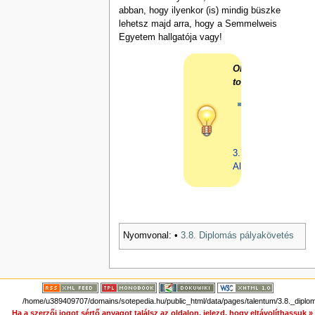
abban, hogy ilyenkor (is) mindig büszke
lehetsz majd arra, hogy a Semmelweis
Egyetem hallgatója vagy!
Olvasd
tovább!
Az
előző
rész:
3.7.
Alumni
Nyomvonal:
•
3.8. Diplomás pályakövetés
/home/u389409707/domains/sotepedia.hu/public_html/data/pages/talentum/3.8._diplo
Ha a szerzői jogot sértő anyagot találsz az oldalon, jelezd, hogy eltávolíthassuk 