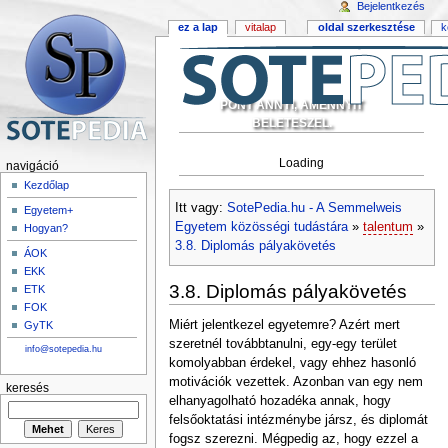
Bejelentkezés
ez a lap
vitalap
oldal szerkesztése
k
PONT ANNYI, AMENNYIT
BELETESZEL.
Loading
navigáció
Kezdőlap
Itt vagy:
SotePedia.hu - A Semmelweis
Egyetem+
Egyetem közösségi tudástára
»
talentum
»
Hogyan?
3.8. Diplomás pályakövetés
ÁOK
EKK
3.8. Diplomás pályakövetés
ETK
FOK
Miért jelentkezel egyetemre? Azért mert
GyTK
szeretnél továbbtanulni, egy-egy terület
info@sotepedia.hu
komolyabban érdekel, vagy ehhez hasonló
motivációk vezettek. Azonban van egy nem
keresés
elhanyagolható hozadéka annak, hogy
felsőoktatási intézménybe jársz, és diplomát
fogsz szerezni. Mégpedig az, hogy ezzel a