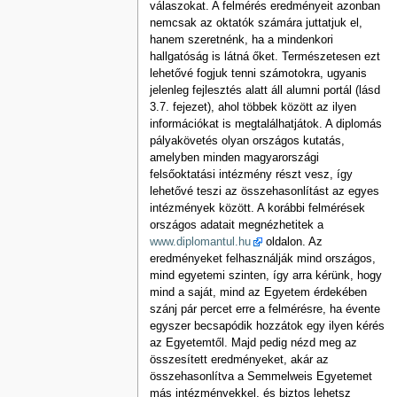
válaszokat. A felmérés eredményeit azonban
nemcsak az oktatók számára juttatjuk el,
hanem szeretnénk, ha a mindenkori
hallgatóság is látná őket. Természetesen ezt
lehetővé fogjuk tenni számotokra, ugyanis
jelenleg fejlesztés alatt áll alumni portál (lásd
3.7. fejezet), ahol többek között az ilyen
információkat is megtalálhatjátok. A diplomás
pályakövetés olyan országos kutatás,
amelyben minden magyarországi
felsőoktatási intézmény részt vesz, így
lehetővé teszi az összehasonlítást az egyes
intézmények között. A korábbi felmérések
országos adatait megnézhetitek a
www.diplomantul.hu
oldalon. Az
eredményeket felhasználják mind országos,
mind egyetemi szinten, így arra kérünk, hogy
mind a saját, mind az Egyetem érdekében
szánj pár percet erre a felmérésre, ha évente
egyszer becsapódik hozzátok egy ilyen kérés
az Egyetemtől. Majd pedig nézd meg az
összesített eredményeket, akár az
összehasonlítva a Semmelweis Egyetemet
más intézményekkel, és biztos lehetsz