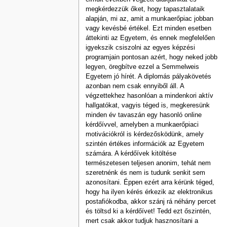
megkérdezzük őket, hogy tapasztalataik
alapján, mi az, amit a munkaerőpiac jobban
vagy kevésbé értékel. Ezt minden esetben
áttekinti az Egyetem, és ennek megfelelően
igyekszik csiszolni az egyes képzési
programjain pontosan azért, hogy neked jobb
legyen, öregbítve ezzel a Semmelweis
Egyetem jó hírét. A diplomás pályakövetés
azonban nem csak ennyiből áll. A
végzettekhez hasonlóan a mindenkori aktív
hallgatókat, vagyis téged is, megkeresünk
minden év tavaszán egy hasonló online
kérdőívvel, amelyben a munkaerőpiaci
motivációkról is kérdezősködünk, amely
szintén értékes információk az Egyetem
számára. A kérdőívek kitöltése
természetesen teljesen anonim, tehát nem
szeretnénk és nem is tudunk senkit sem
azonosítani. Éppen ezért arra kérünk téged,
hogy ha ilyen kérés érkezik az elektronikus
postafiókodba, akkor szánj rá néhány percet
és töltsd ki a kérdőívet! Tedd ezt őszintén,
mert csak akkor tudjuk hasznosítani a