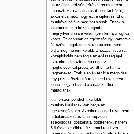
ha az állam költségtérítéses rendszerben
finanszírozza a hallgatók itthoni tanítását,
akkor elvárható, hogy ezt a diplomás itthoni
munkával hálálja meg hazájának. Ennek a
véleménynek a kézzelfogható
megnyilvánulása a valamilyen formájú röghöz
kötés. Ez azonban az egészségügyi kamarák
és szövetségek szerint a problémát nem
oldja meg, hanem korábbra hozza, hiszen a
középiskolás nem fogja az egészségügyi
szakokat választani, ha negatív
megkötésekkel próbálják itthon tartani a
végzetteket. Ezek alapján tehát a megoldás
egy pozitív ösztönző rendszer bevezetése
lenne, hogy a friss diplomások itthon
maradjanak.
Karrierszempontból a külföldi
munkavállalásnak van helye az
egészségügyben. Azonban annak helyét nem
a diplomaszerzés utáni képződés,
szakosodás időszakára időzítenénk, hanem
5-6 évvel későbbre. Az itthoni rendszer
megismerése, a hazai technikák elsajátítása