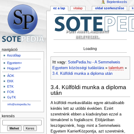
Bejelentkezés
ez a lap
vitalap
oldal szerkesztése
k
PONT ANNYI, AMENNYIT
BELETESZEL.
Loading
navigáció
Kezdőlap
Itt vagy:
SotePedia.hu - A Semmelweis
Egyetem+
Egyetem közösségi tudástára
»
talentum
»
Hogyan?
3.4. Külföldi munka a diploma után
ÁOK
EKK
3.4. Külföldi munka a diploma
ETK
után
FOK
GyTK
A külföldi munkavállalás egyre aktuálisabb
info@sotepedia.hu
kérdés lett az utóbbi években. Ezért
szeretnénk ebben a kiadványban ezzel a
keresés
témakörrel is foglalkozni. Elöljáróban
leszögeznénk, hogy mint a Semmelweis
Egyetem KarrierKözpontja, azt szeretnénk,