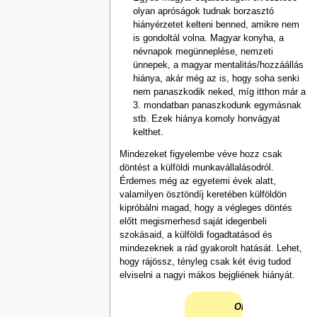
olyan apróságok tudnak borzasztó
hiányérzetet kelteni benned, amikre nem
is gondoltál volna. Magyar konyha, a
névnapok megünneplése, nemzeti
ünnepek, a magyar mentalitás/hozzáállás
hiánya, akár még az is, hogy soha senki
nem panaszkodik neked, míg itthon már a
3. mondatban panaszkodunk egymásnak
stb. Ezek hiánya komoly honvágyat
kelthet.
Mindezeket figyelembe véve hozz csak
döntést a külföldi munkavállalásodról.
Érdemes még az egyetemi évek alatt,
valamilyen ösztöndíj keretében külföldön
kipróbálni magad, hogy a végleges döntés
előtt megismerhesd saját idegenbeli
szokásaid, a külföldi fogadtatásod és
mindezeknek a rád gyakorolt hatását. Lehet,
hogy rájössz, tényleg csak két évig tudod
elviselni a nagyi mákos bejgliének hiányát.
Olvasd