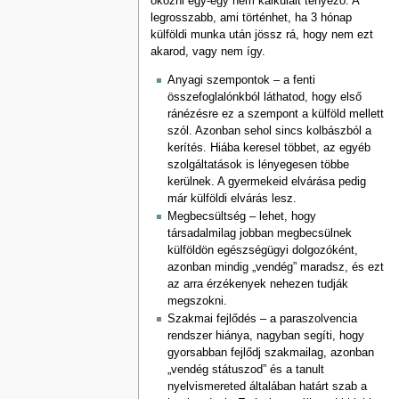
okozni egy-egy nem kalkulált tényező. A
legrosszabb, ami történhet, ha 3 hónap
külföldi munka után jössz rá, hogy nem ezt
akarod, vagy nem így.
Anyagi szempontok – a fenti
összefoglalónkból láthatod, hogy első
ránézésre ez a szempont a külföld mellett
szól. Azonban sehol sincs kolbászból a
kerítés. Hiába keresel többet, az egyéb
szolgáltatások is lényegesen többe
kerülnek. A gyermekeid elvárása pedig
már külföldi elvárás lesz.
Megbecsültség – lehet, hogy
társadalmilag jobban megbecsülnek
külföldön egészségügyi dolgozóként,
azonban mindig „vendég” maradsz, és ezt
az arra érzékenyek nehezen tudják
megszokni.
Szakmai fejlődés – a paraszolvencia
rendszer hiánya, nagyban segíti, hogy
gyorsabban fejlődj szakmailag, azonban
„vendég státuszod” és a tanult
nyelvismereted általában határt szab a