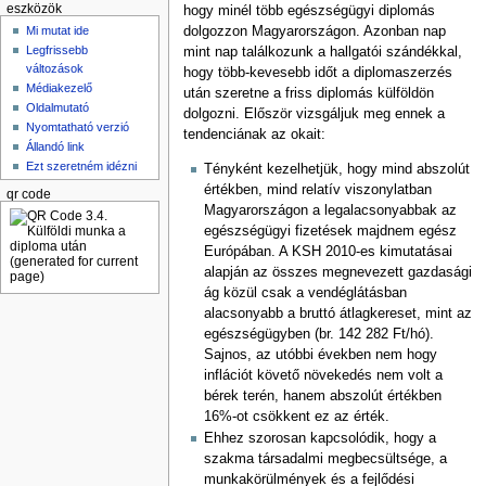
eszközök
hogy minél több egészségügyi diplomás
Mi mutat ide
dolgozzon Magyarországon. Azonban nap
Legfrissebb
mint nap találkozunk a hallgatói szándékkal,
változások
hogy több-kevesebb időt a diplomaszerzés
Médiakezelő
után szeretne a friss diplomás külföldön
Oldalmutató
dolgozni. Először vizsgáljuk meg ennek a
Nyomtatható verzió
tendenciának az okait:
Állandó link
Ezt szeretném idézni
Tényként kezelhetjük, hogy mind abszolút
értékben, mind relatív viszonylatban
qr code
Magyarországon a legalacsonyabbak az
egészségügyi fizetések majdnem egész
Európában. A KSH 2010-es kimutatásai
alapján az összes megnevezett gazdasági
ág közül csak a vendéglátásban
alacsonyabb a bruttó átlagkereset, mint az
egészségügyben (br. 142 282 Ft/hó).
Sajnos, az utóbbi években nem hogy
inflációt követő növekedés nem volt a
bérek terén, hanem abszolút értékben
16%-ot csökkent ez az érték.
Ehhez szorosan kapcsolódik, hogy a
szakma társadalmi megbecsültsége, a
munkakörülmények és a fejlődési