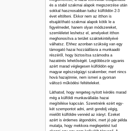
és a stabil szakmai alapok megszerzése után
sokkal hasznosabban tudsz külföldön 2-3
évet eltölteni. Ekkor nem az itthon is
elsajátítható szakmai alapok kötik le a
figyelmedet, hanem olyan módszereket,
szemléletet leshetsz el, amelyeket itthon
meghonosítva a terület szaktekintélyévé
válhatsz. Ehhez azonban szükség van egy
támogató hazai hozzáállásra a munkaadó
részéről, hogy biztosítsa számodra a
hazatérés lehetőségét. Legtöbbször ugyanis
azért marad véglegesen külföldön egy
magyar egészségügyi szakember, mert nincs
hová hazajönnie, nem ismeri a gyorsan
változó működési feltételeket.
Láthatod, hogy rengeteg nyitott kérdés marad
még a külföldi munkavállalás hazai
megítélése kapcsán. Szeretnénk ezért egy-
két szempontot adni, amit gondolj végig,
mielőtt külföldre vennéd az irányt. Ezeket
azért is érdemes átgondolni, mert jó pár példa
mutatja, hogy mekkora meglepetést tud