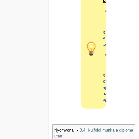
tovább!
Az
előző
rész:
3.3.
Álláskeresési
csomag
A
Következő
rész:
3.5.
Kövesd
nyomon
az
egészségügyet
Nyomvonal:
•
3.4. Külföldi munka a diploma
után