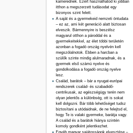
karrierednek. Ezért használhatod ki jobban
itthon a megszerzett tudásodat egy
bizonyos szint felett.
A saját és a gyermekeid nemzeti öntudata
– ez az, ami két generáció alatt biztosan
elveszik. Bármennyire is beszélsz
magyarul otthon a pároddal és a
gyermekeitekkel, az élet többi területén
azonban a fogadó ország nyelvén kell
megszólalnotok. Ebben a harcban a
szülők szinte mindig alulmaradnak, és a
gyermek első számú nyelve és
gondolkodása a fogadó ország nyelve
lesz.
Család, barátok – bár a nyugat-európai
rendszerek család- és szabadidő-
centrikusak, az egészségügy terén nem
olyan jelentős a különbség, ott is sokat
kell dolgozni. Bár több lehetőséget tudsz
biztosítani a utódaidnak, de ne felejtsd el,
hogy Te is valaki gyermeke, barátja vagy.
A család és a barátok hiánya szintén
komoly gondként jelentkezhet.
Egyéb magyar sajátosságok elvesztése –