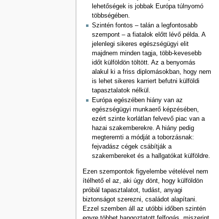
lehetőségek is jobbak Európa túlnyomó
többségében.
Szintén fontos – talán a legfontosabb
szempont – a fiatalok előtt lévő példa. A
jelenlegi sikeres egészségügyi elit
majdnem minden tagja, több-kevesebb
időt külföldön töltött. Az a benyomás
alakul ki a friss diplomásokban, hogy nem
is lehet sikeres karriert befutni külföldi
tapasztalatok nélkül.
Európa egészében hiány van az
egészségügyi munkaerő képzésében,
ezért szinte korlátlan felvevő piac van a
hazai szakemberekre. A hiány pedig
megteremti a módját a toborzásnak:
fejvadász cégek csábítják a
szakembereket és a hallgatókat külföldre.
Ezen szempontok figyelembe vételével nem
ítélhető el az, aki úgy dönt, hogy külföldön
próbál tapasztalatot, tudást, anyagi
biztonságot szerezni, családot alapítani.
Ezzel szemben áll az utóbbi időben szintén
egyre többet hangoztatott felfogás, miszerint