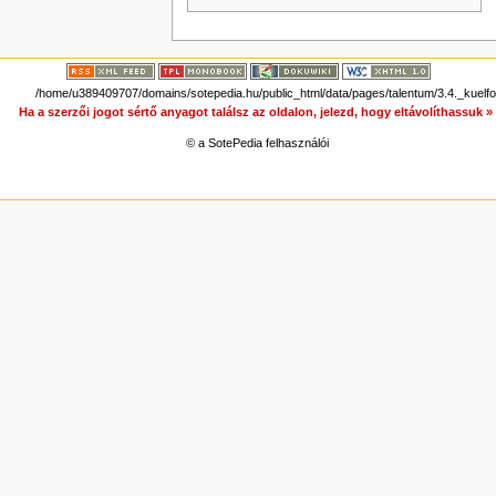
/home/u389409707/domains/sotepedia.hu/public_html/data/pages/talentum/3.4._kuelf
Ha a szerzői jogot sértő anyagot találsz az oldalon, jelezd, hogy eltávolíthassuk 
© a SotePedia felhasználói