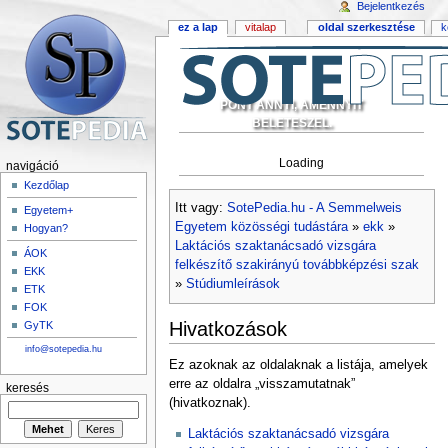
Bejelentkezés
ez a lap
vitalap
oldal szerkesztése
k
PONT ANNYI, AMENNYIT
BELETESZEL.
Loading
navigáció
Kezdőlap
Itt vagy:
SotePedia.hu - A Semmelweis
Egyetem+
Egyetem közösségi tudástára
»
ekk
»
Hogyan?
Laktációs szaktanácsadó vizsgára
ÁOK
felkészítő szakirányú továbbképzési szak
EKK
»
Stúdiumleírások
ETK
FOK
Hivatkozások
GyTK
info@sotepedia.hu
Ez azoknak az oldalaknak a listája, amelyek
erre az oldalra „visszamutatnak”
keresés
(hivatkoznak).
Laktációs szaktanácsadó vizsgára