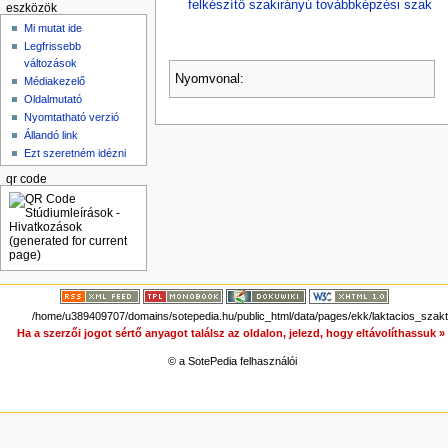
felkészítő szakirányú továbbképzési szak
eszközök
Mi mutat ide
Legfrissebb
változások
Nyomvonal:
Médiakezelő
Oldalmutató
Nyomtatható verzió
Állandó link
Ezt szeretném idézni
qr code
/home/u389409707/domains/sotepedia.hu/public_html/data/pages/ekk/laktacios_szak
Ha a szerzői jogot sértő anyagot találsz az oldalon, jelezd, hogy eltávolíthassuk 
© a SotePedia felhasználói