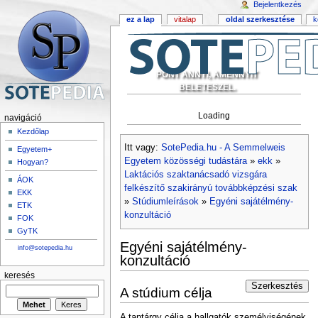
Bejelentkezés
ez a lap
vitalap
oldal szerkesztése
k
PONT ANNYI, AMENNYIT
BELETESZEL.
Loading
navigáció
Kezdőlap
Itt vagy:
SotePedia.hu - A Semmelweis
Egyetem+
Egyetem közösségi tudástára
»
ekk
»
Hogyan?
Laktációs szaktanácsadó vizsgára
ÁOK
felkészítő szakirányú továbbképzési szak
EKK
»
Stúdiumleírások
»
Egyéni sajátélmény-
ETK
konzultáció
FOK
GyTK
Egyéni sajátélmény-
info@sotepedia.hu
konzultáció
keresés
Szerkesztés
A stúdium célja
A tantárgy célja a hallgatók személyiségének