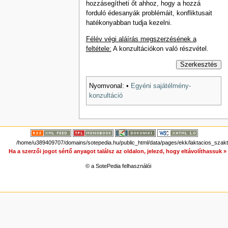
hozzásegítheti őt ahhoz, hogy a hozzá
forduló édes­anyák problémáit, konfliktusait
hatékonyabban tudja kezelni.
Félév végi aláírás megszerzésének a
feltétele:
A konzultációkon való részvétel.
Szerkesztés
Nyomvonal:
•
Egyéni sajátélmény-
konzultáció
/home/u389409707/domains/sotepedia.hu/public_html/data/pages/ekk/laktacios_szak
Ha a szerzői jogot sértő anyagot találsz az oldalon, jelezd, hogy eltávolíthassuk 
© a SotePedia felhasználói