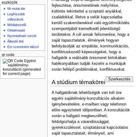
eszközök
fejlesztése, önismeretének mélyítése,
Mi mutat ide
különös tekintettel a szoptató anyákkal,
Legfrissebb
családokkal, illetve a velük kapcsolatba
változások
kerülő szakemberek­kel való együttműködés
Médiakezelő
szempontjából kiemelkedő jelentőségű
Oldalmutató
területekre. A cél annak fel­ismerése, hogy a
Nyomtatható verzió
saját tapasztalatok, élmények hogyan
Állandó link
befolyásolják az empátiás, kommuni­kációs,
Ezt szeretném idézni
konfliktuskezelő képességeket, hogy a
qr code
hallgatók a reálisabb önismeret birtokában
hatékonyabban tudják kezelni a munkájuk
során fellépő problémákat, konfliktusokat.
Szerkesztés
A stúdium témakörei
A hallgatóknak lehetőségük van két óra
egyéni sajátélmény-konzultációs alkalom
igénybevé­telére, e-mailben vagy telefonon
előre egyeztetett időpontban. A konzultációk
során a hall­gató megbeszélheti,
feldolgozhatja a várandóssággal,
gyerekszüléssel, szoptatással kapcsola­tos
saját tapasztalatait, élményeit, ami