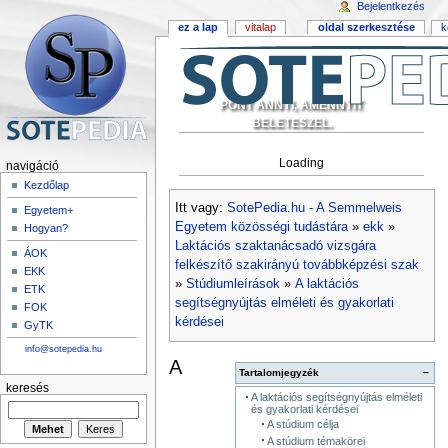
Bejelentkezés
ez a lap
vitalap
oldal szerkesztése
k
PONT ANNYI, AMENNYIT
BELETESZEL.
Loading
navigáció
Kezdőlap
Itt vagy:
SotePedia.hu - A Semmelweis
Egyetem+
Egyetem közösségi tudástára
»
ekk
»
Hogyan?
Laktációs szaktanácsadó vizsgára
ÁOK
felkészítő szakirányú továbbképzési szak
EKK
»
Stúdiumleírások
»
A laktációs
ETK
segítségnyújtás elméleti és gyakorlati
FOK
kérdései
GyTK
info@sotepedia.hu
A
Tartalomjegyzék
−
keresés
A laktációs segítségnyújtás elméleti
és gyakorlati kérdései
A stúdium célja
A stúdium témakörei