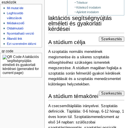
eszközök
Tételsor
Kötelező irodalom
Mi mutat ide
Ajánlott irodalom
Legfrissebb
laktációs segítségnyújtás
változások
elméleti és gyakorlati
Médiakezelő
kérdései
Oldalmutató
Nyomtatható verzió
Állandó link
Szerkesztés
A stúdium célja
Ezt szeretném idézni
qr code
A szoptatás normális menetének
megismerése és a sikeres szoptatás
elősegítéséhez szüksé­ges ismeretek
megszerzése. A stúdium magában foglalja a
szoptatás során felmerülő gyakori kérdések
megoldását és a szoptatás menedzsmentet
különleges helyzetekben.
Szerkesztés
A stúdium témakörei
A csecsemőtáplálás irányelvei. Szoptatás
definíciók. Táplálás: 0-6 hónap, 6-12 hónap, 1
éves koron túl. Szoptatásmenedzsment az
első 14 napban: szülőszobai
szoptatástámogatás, szop­tatási pozíciók,