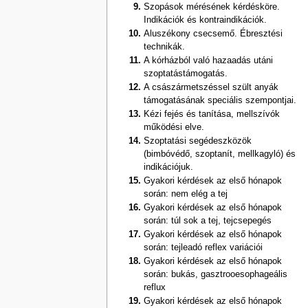
Szopások mérésének kérdésköre.
Indikációk és kontraindikációk.
Aluszékony csecsemő. Ébresztési
technikák.
A kórházból való hazaadás utáni
szoptatástámogatás.
A császármetszéssel szült anyák
támogatásának speciális szempontjai.
Kézi fejés és tanítása, mellszívók
működési elve.
Szoptatási segédeszközök
(bimbóvédő, szoptanít, mellkagyló) és
indikációjuk.
Gyakori kérdések az első hónapok
során: nem elég a tej
Gyakori kérdések az első hónapok
során: túl sok a tej, tejcsepegés
Gyakori kérdések az első hónapok
során: tejleadó reflex variációi
Gyakori kérdések az első hónapok
során: bukás, gasztrooesophageális
reflux
Gyakori kérdések az első hónapok