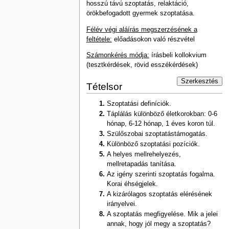
hosszú távú szoptatás, relaktáció,
örökbefogadott gyermek szoptatása.
Félév végi aláírás megszerzésének a
feltétele:
előadásokon való részvétel
Számonkérés módja:
írásbeli kollokvium
(tesztkérdések, rövid esszékérdések)
Szerkesztés
Tételsor
Szoptatási definíciók.
Táplálás különböző életkorokban: 0-6
hónap, 6-12 hónap, 1 éves koron túl.
Szülőszobai szoptatástámogatás.
Különböző szoptatási pozíciók.
A helyes mellrehelyezés,
mellretapadás tanítása.
Az igény szerinti szoptatás fogalma.
Korai éhségjelek.
A kizárólagos szoptatás elérésének
irányelvei.
A szoptatás megfigyelése. Mik a jelei
annak, hogy jól megy a szoptatás?