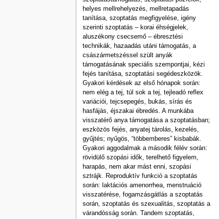
helyes mellrehelyezés, mellretapadás
tanítása, szoptatás megfigyelése, igény
szerinti szoptatás – korai éhségjelek,
aluszékony csecsemő – ébresztési
technikák, hazaadás utáni támogatás, a
császármetszéssel szült anyák
támogatásának speciális szempontjai, kézi
fejés tanítása, szoptatási segédeszközök.
Gyakori kérdések az első hónapok során:
nem elég a tej, túl sok a tej, tejleadó reflex
variációi, tejcsepegés, bukás, sírás és
hasfájás, éjszakai ébre­dés. A munkába
visszatérő anya támogatása a szoptatásban;
eszközös fejés, anyatej tárolás, kezelés,
gyűjtés; nyűgös, “többemberes” kisbabák.
Gyakori aggodalmak a második félév so­rán:
rövidülő szopási idők, terelhető figyelem,
harapás, nem akar mást enni, szopási
sztrájk. Reproduktív funkció a szoptatás
során: laktációs amenorrhea, menstruáció
visszatérése, fogamzásgátlás a szoptatás
során, szoptatás és szexualitás, szoptatás a
várandósság során. Tandem szoptatás,