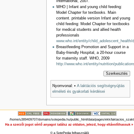
International, 2007.
WHO | Infant and young child feeding:
Model Chapter for textbooks. Main
content. printable version Infant and young
child feeding: Model Chapter for textbooks
for medical students and allied health
professionals
www.who.int/entity/child_adolescent_healt
Breastfeeding Promotion and Support in a
Baby-friendly Hospital, a 20-hour course
for maternity staff. WHO, 2009
http://www.who.int/entity/nutrition/publicatio
Szerkesztés
Nyomvonal:
•
A laktációs segítségnyújtás
elméleti és gyakorlati kérdései
/home/u389409707/domains/sotepedia.hu/public_html/data/pages/ekk/laktacios_szakt
Ha a szerzői jogot sértő anyagot találsz az oldalon, jelezd, hogy eltávolíthassuk 
© a SotePedia felhasználói