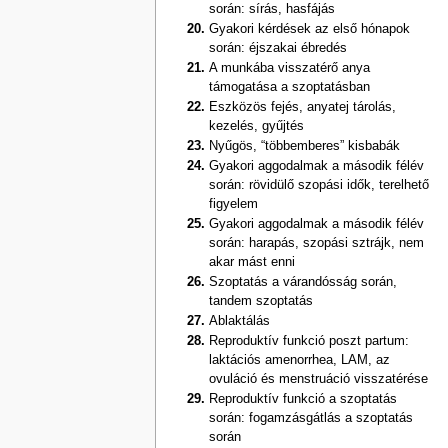
során: sírás, hasfájás
Gyakori kérdések az első hónapok
során: éjszakai ébredés
A munkába visszatérő anya
támogatása a szoptatásban
Eszközös fejés, anyatej tárolás,
kezelés, gyűjtés
Nyűgös, “többemberes” kisbabák
Gyakori aggodalmak a második félév
során: rövidülő szopási idők, terelhető
figyelem
Gyakori aggodalmak a második félév
során: harapás, szopási sztrájk, nem
akar mást enni
Szoptatás a várandósság során,
tandem szoptatás
Ablaktálás
Reproduktív funkció poszt partum:
laktációs amenorrhea, LAM, az
ovuláció és menstruáció visszatérése
Reproduktív funkció a szoptatás
során: fogamzásgátlás a szoptatás
során