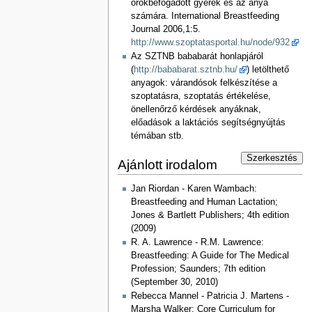
örökbefogadott gyerek és az anya
számára. International Breastfeeding
Journal 2006,1:5.
http://www.szoptatasportal.hu/node/932
Az SZTNB bababarát honlapjáról
(
http://bababarat.sztnb.hu/
) letölthető
anyagok: várandósok felkészítése a
szoptatásra, szoptatás értékelése,
önellenőrző kérdések anyáknak,
előadások a laktációs segítségnyújtás
témában stb.
Szerkesztés
Ajánlott irodalom
Jan Riordan - Karen Wambach:
Breastfeeding and Human Lactation;
Jones & Bartlett Publishers; 4th edition
(2009)
R. A. Lawrence - R.M. Lawrence:
Breastfeeding: A Guide for The Medical
Profession; Saunders; 7th edition
(September 30, 2010)
Rebecca Mannel - Patricia J. Martens -
Marsha Walker: Core Curriculum for