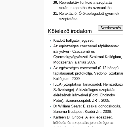
Reproduktív funkció a szoptatás
során: szoptatás és szexualitás
Relaktáció. Örökbefogadott gyermek
szoptatása
Szerkesztés
Kötelező irodalom
Kiadott hallgatói jegyzet.
Az egészséges csecsemő táplálásának
irányelvei - Csecsemő és
Gyermekgyógyászati Szakmai Kollégium,
Módszertani ajánlás 2009.
Az egészséges csecsemő (0-12 hónap)
táplálásának protokollja, Védőnői Szakmai
Kollégium, 2009.
ILCA (Szoptatási Tanácsadók Nemzetközi
Szövetsége): A kizárólagos szoptatás
elérésének irányelvei (Ford. Cholnoky
Péter). Szerencsejáték ZRT, 2005.
Dr William Sears: Éjszakai gondoskodás,
Sanoma Budapest Kiadói Zrt, 2006.
Karleen D. Gribble: A lelki egészség,
kötődés és szoptatás jelentősége az