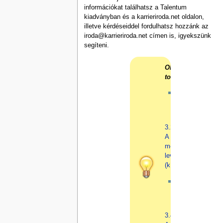
információkat találhatsz a Talentum
kiadványban és a karrieriroda.net oldalon,
illetve kérdéseiddel fordulhatsz hozzánk az
iroda@karrieriroda.net címen is, igyekszünk
segíteni.
Olvasd
tovább!
Az
előző
rész:
3.2.
A
motivációs
levél
(kísérőlevél)
A
Következő
rész:
3.4.