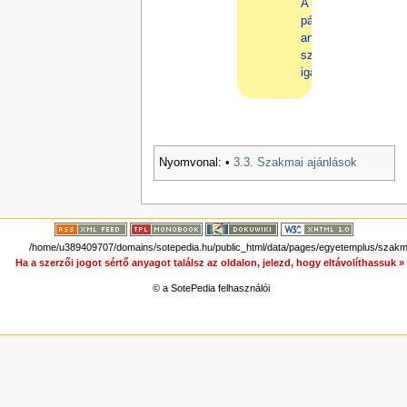
A
pályázati
anyagokhoz
szükséges
igazolások
Nyomvonal:
•
3.3. Szakmai ajánlások
/home/u389409707/domains/sotepedia.hu/public_html/data/pages/egyetemplus/szakma
Ha a szerzői jogot sértő anyagot találsz az oldalon, jelezd, hogy eltávolíthassuk 
© a SotePedia felhasználói