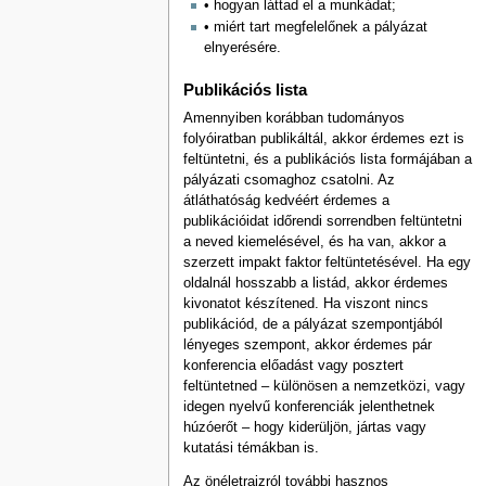
• hogyan láttad el a munkádat;
• miért tart megfelelőnek a pályázat
elnyerésére.
Publikációs lista
Amennyiben korábban tudományos
folyóiratban publikáltál, akkor érdemes ezt is
feltüntetni, és a publikációs lista formájában a
pályázati csomaghoz csatolni. Az
átláthatóság kedvéért érdemes a
publikációidat időrendi sorrendben feltüntetni
a neved kiemelésével, és ha van, akkor a
szerzett impakt faktor feltüntetésével. Ha egy
oldalnál hosszabb a listád, akkor érdemes
kivonatot készítened. Ha viszont nincs
publikációd, de a pályázat szempontjából
lényeges szempont, akkor érdemes pár
konferencia előadást vagy posztert
feltüntetned – különösen a nemzetközi, vagy
idegen nyelvű konferenciák jelenthetnek
húzóerőt – hogy kiderüljön, jártas vagy
kutatási témákban is.
Az önéletrajzról további hasznos