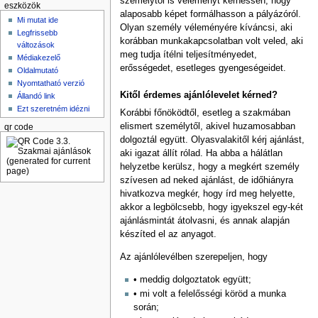
személytől is véleményt kérhessen, hogy
eszközök
alaposabb képet formálhasson a pályázóról.
Mi mutat ide
Olyan személy véleményére kíváncsi, aki
Legfrissebb
korábban munkakapcsolatban volt veled, aki
változások
meg tudja ítélni teljesítményedet,
Médiakezelő
erősségedet, esetleges gyengeségeidet.
Oldalmutató
Nyomtatható verzió
Kitől érdemes ajánlólevelet kérned?
Állandó link
Ezt szeretném idézni
Korábbi főnöködtől, esetleg a szakmában
elismert személytől, akivel huzamosabban
qr code
dolgoztál együtt. Olyasvalakitől kérj ajánlást,
aki igazat állít rólad. Ha abba a hálátlan
helyzetbe kerülsz, hogy a megkért személy
szívesen ad neked ajánlást, de időhiányra
hivatkozva megkér, hogy írd meg helyette,
akkor a legbölcsebb, hogy igyekszel egy-két
ajánlásmintát átolvasni, és annak alapján
készíted el az anyagot.
Az ajánlólevélben szerepeljen, hogy
• meddig dolgoztatok együtt;
• mi volt a felelősségi köröd a munka
során;