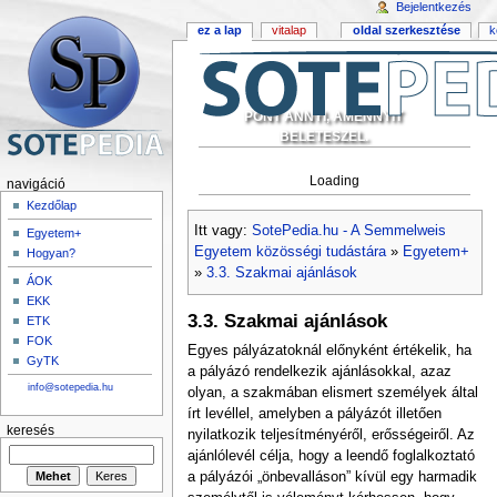
Bejelentkezés
ez a lap
vitalap
oldal szerkesztése
k
PONT ANNYI, AMENNYIT
BELETESZEL.
Loading
navigáció
Kezdőlap
Itt vagy:
SotePedia.hu - A Semmelweis
Egyetem+
Egyetem közösségi tudástára
»
Egyetem+
Hogyan?
»
3.3. Szakmai ajánlások
ÁOK
EKK
3.3. Szakmai ajánlások
ETK
FOK
Egyes pályázatoknál előnyként értékelik, ha
GyTK
a pályázó rendelkezik ajánlásokkal, azaz
info@sotepedia.hu
olyan, a szakmában elismert személyek által
írt levéllel, amelyben a pályázót illetően
keresés
nyilatkozik teljesítményéről, erősségeiről. Az
ajánlólevél célja, hogy a leendő foglalkoztató
a pályázói „önbevalláson” kívül egy harmadik