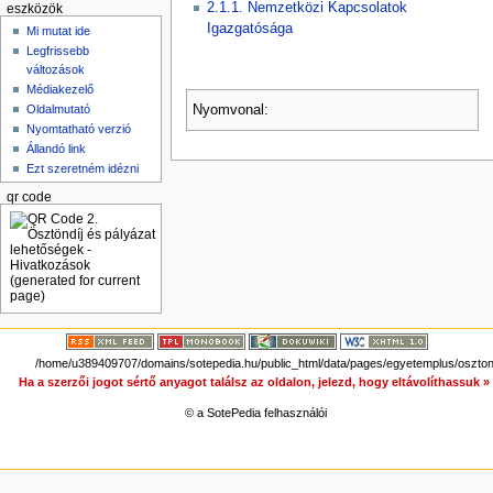
2.1.1. Nemzetközi Kapcsolatok
eszközök
Igazgatósága
Mi mutat ide
Legfrissebb
változások
Médiakezelő
Nyomvonal:
Oldalmutató
Nyomtatható verzió
Állandó link
Ezt szeretném idézni
qr code
/home/u389409707/domains/sotepedia.hu/public_html/data/pages/egyetemplus/osztond
Ha a szerzői jogot sértő anyagot találsz az oldalon, jelezd, hogy eltávolíthassuk 
© a SotePedia felhasználói