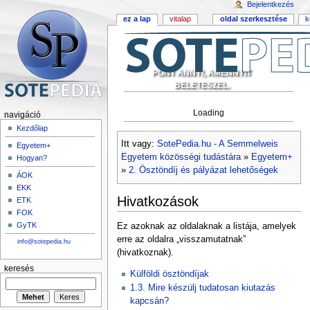
Bejelentkezés
ez a lap
vitalap
oldal szerkesztése
k
PONT ANNYI, AMENNYIT
BELETESZEL.
Loading
navigáció
Kezdőlap
Itt vagy:
SotePedia.hu - A Semmelweis
Egyetem+
Egyetem közösségi tudástára
»
Egyetem+
Hogyan?
»
2. Ösztöndíj és pályázat lehetőségek
ÁOK
EKK
Hivatkozások
ETK
FOK
GyTK
Ez azoknak az oldalaknak a listája, amelyek
erre az oldalra „visszamutatnak”
info@sotepedia.hu
(hivatkoznak).
keresés
Külföldi ösztöndíjak
1.3. Mire készülj tudatosan kiutazás
kapcsán?