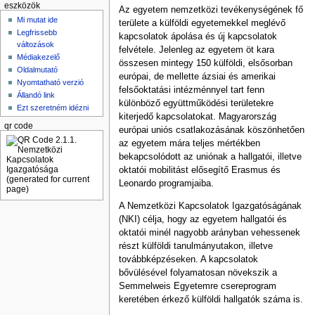
eszközök
Az egyetem nemzetközi tevékenységének fő
Mi mutat ide
területe a külföldi egyetemekkel meglévő
Legfrissebb
kapcsolatok ápolása és új kapcsolatok
változások
felvétele. Jelenleg az egyetem öt kara
Médiakezelő
összesen mintegy 150 külföldi, elsősorban
Oldalmutató
európai, de mellette ázsiai és amerikai
Nyomtatható verzió
felsőoktatási intézménnyel tart fenn
Állandó link
különböző együttműködési területekre
Ezt szeretném idézni
kiterjedő kapcsolatokat. Magyarország
qr code
európai uniós csatlakozásának köszönhetően
az egyetem mára teljes mértékben
bekapcsolódott az uniónak a hallgatói, illetve
oktatói mobilitást elősegítő Erasmus és
Leonardo programjaiba.
A Nemzetközi Kapcsolatok Igazgatóságának
(NKI) célja, hogy az egyetem hallgatói és
oktatói minél nagyobb arányban vehessenek
részt külföldi tanulmányutakon, illetve
továbbképzéseken. A kapcsolatok
bővülésével folyamatosan növekszik a
Semmelweis Egyetemre csereprogram
keretében érkező külföldi hallgatók száma is.