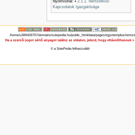
Nyomvonal:
•
2.1.1. Nemzetközi
Kapcsolatok Igazgatósága
/home/u389409707/domains/sotepedia.hu/public_html/data/pages/egyetemplus/nemze
Ha a szerzői jogot sértő anyagot találsz az oldalon, jelezd, hogy eltávolíthassuk 
© a SotePedia felhasználói