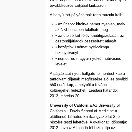
2011. augusztus 6 és 31. között német nyelvi
továbbképzés céljából kiutazzon.
A benyújtott pályázatnak tartalmaznia kell:
• az űrlapot kitöltve német nyelven, mely
az NKI honlapon található meg
• az utolsó két félév kreditigazolását, az
ösztöndíjátlagok összesített átlagát
• középfokú német nyelvvizsga
bizonyítványt
• német- és magyar nyelvű motivációs
levelet
A pályázatot nyert hallgató felmentést kap a
tanfolyam díjának megfizetése alól és további
550 eurót kap, amelyből a további
költségeket fedezheti. Leadási határidő:
2012. március 20.
University of California
Az University of
California – Davis School of Medicine-n
eltöltendő 12 hetes klinikai gyakorlat 2 fő
részére teszi lehetővé. A gyakorlati időpontja:
2012. tavasz A fogadó fél biztosítja az