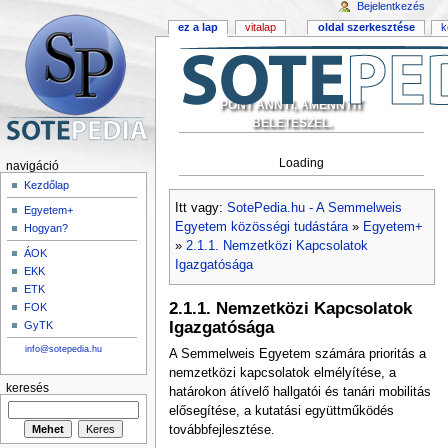
Bejelentkezés
ez a lap
vitalap
oldal szerkesztése
k
PONT ANNYI, AMENNYIT
BELETESZEL.
Loading
navigáció
Kezdőlap
Itt vagy:
SotePedia.hu - A Semmelweis
Egyetem+
Egyetem közösségi tudástára
»
Egyetem+
Hogyan?
»
2.1.1. Nemzetközi Kapcsolatok
ÁOK
Igazgatósága
EKK
ETK
2.1.1. Nemzetközi Kapcsolatok
FOK
Igazgatósága
GyTK
info@sotepedia.hu
A Semmelweis Egyetem számára prioritás a
nemzetközi kapcsolatok elmélyítése, a
keresés
határokon átívelő hallgatói és tanári mobilitás
elősegítése, a kutatási együttműködés
továbbfejlesztése.