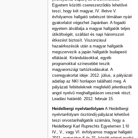
Egyetem közötti csereszerződés lehetővé
teszi, hogy két magyar, IV. illetve V.
évfolyamos hallgató sebészet témában nyári
gyakorlatot végezhet Japánban. A fogadó
egyetem átvállalja a magyar hallgatók teljes
útiköltségét, szállást és napi háromszori
étkezést biztosít. Viszonzásul
hazaérkezésük után a magyar hallgatók
megszervezik a japán hallgatók budapesti
ellátását. Kirándulásokkal, egyéb
programokkal színesebbé teszik
magyarországi tartózkodásukat. A
cseregyakorlat ideje: 2012. július, a pályázati
adatlap az NKI honlapon található meg. A
pályázati feltételeknek megfelelő jelentkezők
angol nyelvű meghallgatáson vesznek részt.
Leadási határidő: 2012. február 15.
Heidelbergi nyelvtanfolyam
A Heidelbergi
nyelvtanfolyam ösztöndíj-pályázat lehetővé
teszi orvostanhallgatók számára, hogy a
Heidelbergi Karl Ruprechts Egyetemen 1 fő
IV., V., vagy VI. évfolyamos magyar hallgató