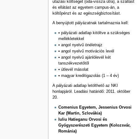
utazási költséget (oda-vissza útra), a szállást
és ellátást az egyetem campus-án, a
költőpénzt és az egészségbiztosítást.
A benyújtott pályázatnak tartalmaznia kell:
• pályázati adatlap kitöltve a szükséges
mellékletekkel
• angol nyelvű önéletrajz
• angol nyelvű motivációs levél
• angol nyelvű ajánlólevél két
tanszékvezetőtől
• útlevél másolat
• magyar kreditigazolás (1 – 4 év)
A pályázati adatlap letölthető az NKI
honlapjáról. Leadási határidő: 2011. október
20.
Comenius Egyetem, Jessenius Orvosi
Kar (Martin, Szlovákia)
Iuliu Hatieganu Orvosi és
Gyógyszerészeti Egyetem (Kolozsvár,
Románia)