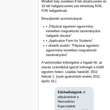
Mindkét hely esetében 8 hét oktatócserére és
10 hét hallgatócserére van lehetőség ÁOK,
FOK hallgatóknak.
Benyújtandó nyomtatványok:
• „Pályázat egyetemi egyezmény
keretében megvalósuló tanulmányútra
hallgatók részére”
• „Application Form for Students”
• oktatók esetén: “Pályázat egyetemi
egyezmény keretében megvalósuló
tanulmányútra”
A tartózkodási költségeket a fogadó fél, az
utazás számlákkal igazolt költségét a küldő
egyetem fedezi. Leadási határidő: 2012.
február 1. (nyári gyakorlatok esetén 2012.
április 16.)
Elérhetőségünk:
A
pályázatokat a
Nemzetközi
Kapcsolatok