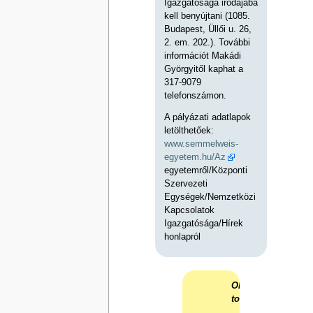
Igazgatósága irodájába
kell benyújtani (1085.
Budapest, Üllői u. 26,
2. em. 202.). További
információt Makádi
Györgyitől kaphat a
317-9079
telefonszámon.
A pályázati adatlapok
letölthetőek:
www.semmelweis-
egyetem.hu/Az
egyetemről/Központi
Szervezeti
Egységek/Nemzetközi
Kapcsolatok
Igazgatósága/Hírek
honlapról
Olvasd
tovább!