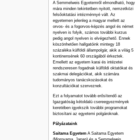
A Semmelweis Egyetemről elmondható, hogy
mára minden tekintetben nyitott, nemzetközi
felsőoktatási intézménnyé vált. Az
egyetemen jelenleg a magyar mellett az
orvos- és a fogorvos-képzés angol és német
nyelven is folyik, számos további kurzus
pedig angol nyelven is elvégezhető. Ennek
köszönhetően hallgatóink mintegy 18
százaléka külföldi állampolgár, akik a világ 5
kontinensének 60 országából érkeztek.
Emellett az egyetem karai és intézetei
rendszeresen fogadnak külföldi oktatókat és
szakmai delegációkat, akik számára
tudományos tanácskozásokat és
konzultációkat szerveznek.
Ezt a folyamatot tovább erősítendő az
Igazgatóság kétoldalú csereegyezmények
keretében igyekszik további programokat
biztosítani az egyetemi polgároknak.
Pályázataink
Saitama Egyetem
A Saitama Egyetem
(Moroyama, Japan) és a Semmelweis