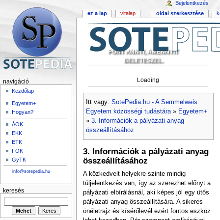
Bejelentkezés
ez a lap
vitalap
oldal szerkesztése
k
PONT ANNYI, AMENNYIT
BELETESZEL.
Loading
navigáció
Kezdőlap
Itt vagy:
SotePedia.hu - A Semmelweis
Egyetem+
Egyetem közösségi tudástára
»
Egyetem+
Hogyan?
»
3. Információk a pályázati anyag
ÁOK
összeállításához
EKK
ETK
3. Információk a pályázati anyag
FOK
összeállításához
GyTK
info@sotepedia.hu
A közkedvelt helyekre szinte mindig
túljelentkezés van, így az szerezhet előnyt a
keresés
pályázati elbírálásnál, aki képes jól egy ütős
pályázati anyag összeállítására. A sikeres
önéletrajz és kísérőlevél ezért fontos eszköz