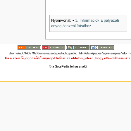
Nyomvonal:
•
3. Információk a pályázati
anyag összeállításához
/home/u389409707/domains/sotepedia.hu/public_html/data/pages/egyetemplus/informa
Ha a szerzői jogot sértő anyagot találsz az oldalon, jelezd, hogy eltávolíthassuk 
© a SotePedia felhasználói