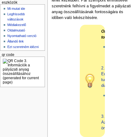
lehet kezedben. Pár szempont említésével
eszközök
szeretnénk felhívni a figyelmedet a pályázati
Mi mutat ide
anyag összeállításának fontosságára és
Legfrissebb
időben való lekészítésére.
változások
Médiakezelő
Oldalmutató
Olvasd
Nyomtatható verzió
tovább!
Állandó link
Az
Ezt szeretném idézni
előző
qr code
rész:
2.2.4.
Európai
tudományos
diákkonferenciák
A
Következő
rész:
3.1.
Az
önéletrajz