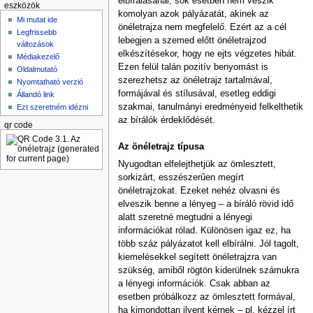
elbírálásánál, sok esetben nem veszik
eszközök
komolyan azok pályázatát, akinek az
Mi mutat ide
önéletrajza nem megfelelő. Ezért az a cél
Legfrissebb
lebegjen a szemed előtt önéletrajzod
változások
elkészítésekor, hogy ne ejts végzetes hibát.
Médiakezelő
Ezen felül talán pozitív benyomást is
Oldalmutató
szerezhetsz az önéletrajz tartalmával,
Nyomtatható verzió
formájával és stílusával, esetleg eddigi
Állandó link
szakmai, tanulmányi eredményeid felkelthetik
Ezt szeretném idézni
az bírálók érdeklődését.
qr code
Az önéletrajz típusa
Nyugodtan elfelejthetjük az ömlesztett,
sorkizárt, esszészerűen megírt
önéletrajzokat. Ezeket nehéz olvasni és
elveszik benne a lényeg – a bíráló rövid idő
alatt szeretné megtudni a lényegi
információkat rólad. Különösen igaz ez, ha
több száz pályázatot kell elbírálni. Jól tagolt,
kiemelésekkel segített önéletrajzra van
szükség, amiből rögtön kiderülnek számukra
a lényegi információk. Csak abban az
esetben próbálkozz az ömlesztett formával,
ha kimondottan ilyent kérnek – pl. kézzel írt