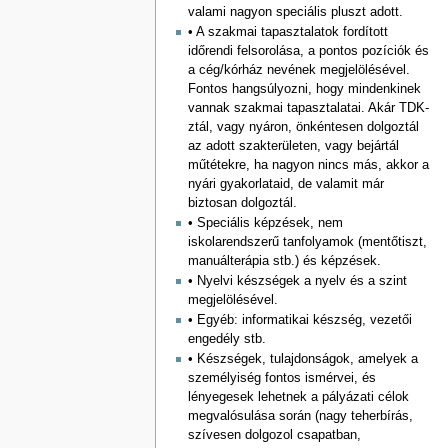
valami nagyon speciális pluszt adott.
• A szakmai tapasztalatok fordított
időrendi felsorolása, a pontos pozíciók és
a cég/kórház nevének megjelölésével.
Fontos hangsúlyozni, hogy mindenkinek
vannak szakmai tapasztalatai. Akár TDK-
ztál, vagy nyáron, önkéntesen dolgoztál
az adott szakterületen, vagy bejártál
műtétekre, ha nagyon nincs más, akkor a
nyári gyakorlataid, de valamit már
biztosan dolgoztál.
• Speciális képzések, nem
iskolarendszerű tanfolyamok (mentőtiszt,
manuálterápia stb.) és képzések.
• Nyelvi készségek a nyelv és a szint
megjelölésével.
• Egyéb: informatikai készség, vezetői
engedély stb.
• Készségek, tulajdonságok, amelyek a
személyiség fontos ismérvei, és
lényegesek lehetnek a pályázati célok
megvalósulása során (nagy teherbírás,
szívesen dolgozol csapatban,