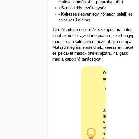
motiválhatóság stb., precizitás stb.).
• Szabadidős tevékenység
• Keltezés (legyen egy hónapon belüli) és
saját kezű aláírás
Természetesen sok más szempont is fontos
lehet az önéletrajzod megírásnál, ezért hagyj
rá időt, és alkalmanként nézd át újra és újra!
Mutasd meg ismerőseidnek, keress mintákat
és példákat mások önéletrajzára, hallgasd
meg a kapott jó tanácsokat!
Olvasd
tovább!
Az
előző
rész:
3.
Információk
a
pályázati
anyag