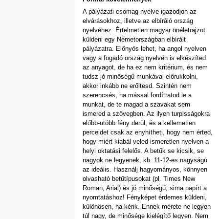
A pályázati csomag nyelve igazodjon az
elvárásokhoz, illetve az elbíráló ország
nyelvéhez. Értelmetlen magyar önéletrajzot
küldeni egy Németországban elbírált
pályázatra. Előnyös lehet, ha angol nyelven
vagy a fogadó ország nyelvén is elkészíted
az anyagot, de ha ez nem kritérium, és nem
tudsz jó minőségű munkával előrukkolni,
akkor inkább ne erőltesd. Szintén nem
szerencsés, ha mással fordíttatod le a
munkát, de te magad a szavakat sem
ismered a szövegben. Az ilyen turpisságokra
előbb-utóbb fény derül, és a kellemetlen
perceidet csak az enyhítheti, hogy nem érted,
hogy miért kiabál veled ismeretlen nyelven a
helyi oktatási felelős. A betűk se kicsik, se
nagyok ne legyenek, kb. 11-12-es nagyságú
az ideális. Használj hagyományos, könnyen
olvasható betűtípusokat (pl. Times New
Roman, Arial) és jó minőségű, sima papírt a
nyomtatáshoz! Fényképet érdemes küldeni,
különösen, ha kérik. Ennek mérete ne legyen
túl nagy, de minősége kielégítő legyen. Nem