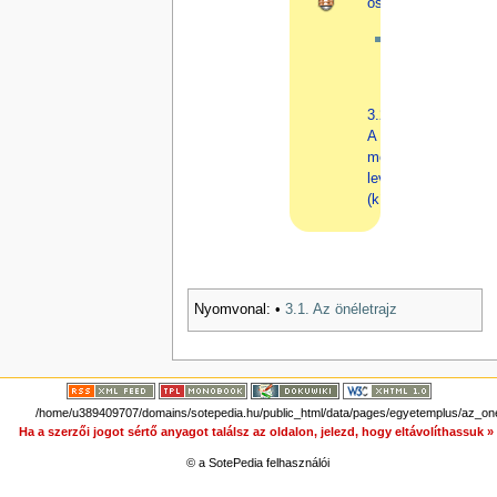
összeállításához
A
Következő
rész:
3.2.
A
motivációs
levél
(kísérőlevél)
Nyomvonal:
•
3.1. Az önéletrajz
/home/u389409707/domains/sotepedia.hu/public_html/data/pages/egyetemplus/az_onel
Ha a szerzői jogot sértő anyagot találsz az oldalon, jelezd, hogy eltávolíthassuk 
© a SotePedia felhasználói