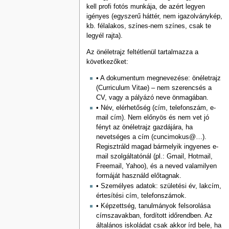
kell profi fotós munkája, de azért legyen
igényes (egyszerű háttér, nem igazolványkép,
kb. félalakos, színes-nem színes, csak te
legyél rajta).
Az önéletrajz feltétlenül tartalmazza a
következőket:
• A dokumentum megnevezése: önéletrajz
(Curriculum Vitae) – nem szerencsés a
CV, vagy a pályázó neve önmagában.
• Név, elérhetőség (cím, telefonszám, e-
mail cím). Nem előnyös és nem vet jó
fényt az önéletrajz gazdájára, ha
nevetséges a cím (cuncimokus@…).
Regisztráld magad bármelyik ingyenes e-
mail szolgáltatónál (pl.: Gmail, Hotmail,
Freemail, Yahoo), és a neved valamilyen
formáját használd előtagnak.
• Személyes adatok: születési év, lakcím,
értesítési cím, telefonszámok.
• Képzettség, tanulmányok felsorolása
címszavakban, fordított időrendben. Az
általános iskoládat csak akkor írd bele, ha