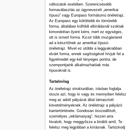
változatok esetében. Szerencsésebb
formaválasztás az úgynevezett „amerikai
típusú” vagy Europass formátumú önéletrajz.
Az Europass egy kötöttebb és tömörebb
forma, általában külföldi elbírálásnál szoktak
kimondottan ilyent kérni, mert ez egységes,
ott is ismert forma. Kicsit több mozgásteret
ad a készítőnek az amerikai típusú
önéletrajz. Mivel ez utóbbi a leggyakrabban
elvárt forma, ennek segítségével hívjuk fel a
figyelmedet egy-két lényeges pontra, de
szempontjaink alkalmazhatóak más
típusoknál is.
Tartalmilag
Az önéletrajz strukturáltan, írásban foglalja
össze azt, hogy ki vagy és mennyiben felelsz
meg az adott pályázat által támasztott
követelményeknek. Az önéletrajz a pályázó
karriertörténete. Gondosan összeállított,
személyes „reklámanyag”, hiszen arra
hivatott, hogy meggyőzze a bírálót arról, Te
felelsz meg legjobban a kiírásnak. Tartózkodj