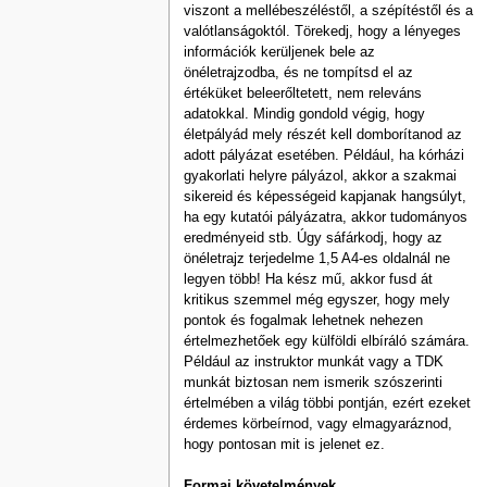
viszont a mellébeszéléstől, a szépítéstől és a
valótlanságoktól. Törekedj, hogy a lényeges
információk kerüljenek bele az
önéletrajzodba, és ne tompítsd el az
értéküket beleerőltetett, nem releváns
adatokkal. Mindig gondold végig, hogy
életpályád mely részét kell domborítanod az
adott pályázat esetében. Például, ha kórházi
gyakorlati helyre pályázol, akkor a szakmai
sikereid és képességeid kapjanak hangsúlyt,
ha egy kutatói pályázatra, akkor tudományos
eredményeid stb. Úgy sáfárkodj, hogy az
önéletrajz terjedelme 1,5 A4-es oldalnál ne
legyen több! Ha kész mű, akkor fusd át
kritikus szemmel még egyszer, hogy mely
pontok és fogalmak lehetnek nehezen
értelmezhetőek egy külföldi elbíráló számára.
Például az instruktor munkát vagy a TDK
munkát biztosan nem ismerik szószerinti
értelmében a világ többi pontján, ezért ezeket
érdemes körbeírnod, vagy elmagyaráznod,
hogy pontosan mit is jelenet ez.
Formai követelmények