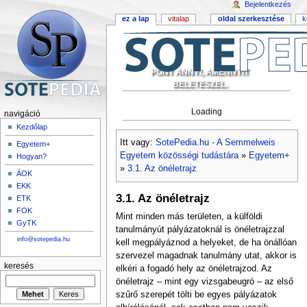
Bejelentkezés
ez a lap
vitalap
oldal szerkesztése
k
PONT ANNYI, AMENNYIT
BELETESZEL.
Loading
navigáció
Kezdőlap
Itt vagy:
SotePedia.hu - A Semmelweis
Egyetem+
Egyetem közösségi tudástára
»
Egyetem+
Hogyan?
»
3.1. Az önéletrajz
ÁOK
EKK
3.1. Az önéletrajz
ETK
FOK
Mint minden más területen, a külföldi
GyTK
tanulmányút pályázatoknál is önéletrajzzal
info@sotepedia.hu
kell megpályáznod a helyeket, de ha önállóan
szervezel magadnak tanulmány utat, akkor is
keresés
elkéri a fogadó hely az önéletrajzod. Az
önéletrajz – mint egy vizsgabeugró – az első
szűrő szerepét tölti be egyes pályázatok