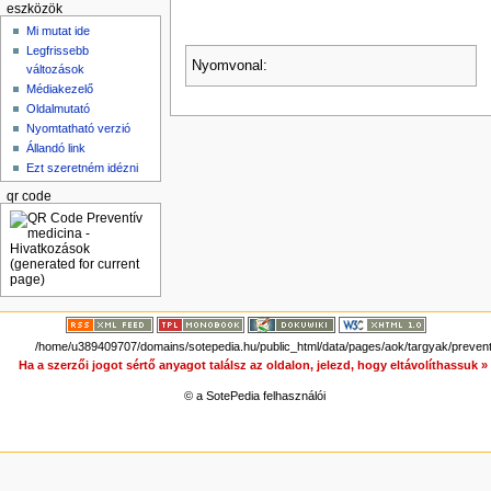
eszközök
Mi mutat ide
Legfrissebb
Nyomvonal:
változások
Médiakezelő
Oldalmutató
Nyomtatható verzió
Állandó link
Ezt szeretném idézni
qr code
/home/u389409707/domains/sotepedia.hu/public_html/data/pages/aok/targyak/preventi
Ha a szerzői jogot sértő anyagot találsz az oldalon, jelezd, hogy eltávolíthassuk 
© a SotePedia felhasználói