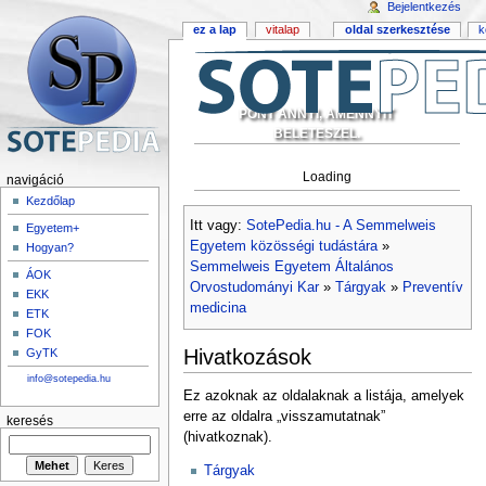
Bejelentkezés
ez a lap
vitalap
oldal szerkesztése
k
PONT ANNYI, AMENNYIT
BELETESZEL.
Loading
navigáció
Kezdőlap
Itt vagy:
SotePedia.hu - A Semmelweis
Egyetem+
Egyetem közösségi tudástára
»
Hogyan?
Semmelweis Egyetem Általános
ÁOK
Orvostudományi Kar
»
Tárgyak
»
Preventív
EKK
medicina
ETK
FOK
Hivatkozások
GyTK
info@sotepedia.hu
Ez azoknak az oldalaknak a listája, amelyek
erre az oldalra „visszamutatnak”
keresés
(hivatkoznak).
Tárgyak