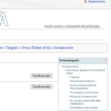
Bejelentkezés
PONT ANNYI, AMENNYIT BELETESZEL.
ar
»
Tárgyak
»
Orvosi Élettan (A-D)
»
Szinapszisok
Tartalomjegyzék
−
Szinapszisok
Információ átadása a következő
sejtre
Szerkesztés
Típusai
Neurotranszmitterek:
A neurotranszmitterek
Szerkesztés
felszabadulása
A szinapsis szerkezete
Központi szinapszisok
Az akciós potenciálhullám
kialakulása
Szinaptikus plaszticitás