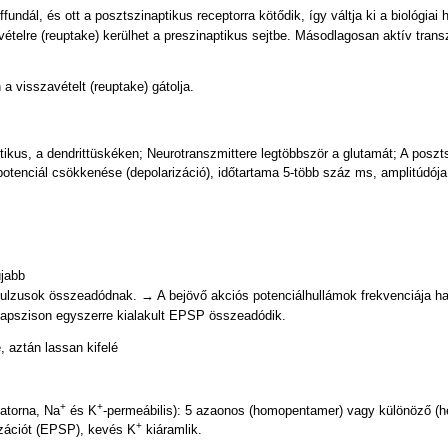
fundál, és ott a posztszinaptikus receptorra kötődik, így váltja ki a biológiai 
ételre (reuptake) kerülhet a preszinaptikus sejtbe. Másodlagosan aktív trans
visszavételt (reuptake) gátolja.
tikus, a dendrittüskéken; Neurotranszmittere legtöbbször a glutamát; A poszt
tenciál csökkenése (depolarizáció), időtartama 5-több száz ms, amplitúdója
újabb
ulzusok összeadódnak. → A bejövő akciós potenciálhullámok frekvenciája h
napszison egyszerre kialakult EPSP összeadódik.
 aztán lassan kifelé
+
+
satorna, Na
és K
-permeábilis): 5 azaonos (homopentamer) vagy különöző (he
+
izációt (EPSP), kevés K
kiáramlik.