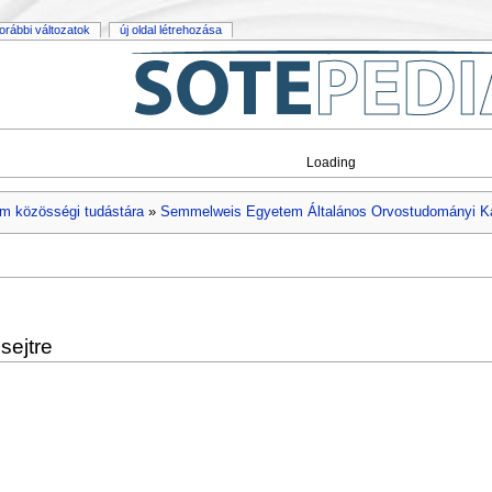
orábbi változatok
új oldal létrehozása
Loading
m közösségi tudástára
»
Semmelweis Egyetem Általános Orvostudományi K
sejtre