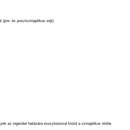
jt (pre- és posztszinaptikus sejt)
yek az ingerület hatására exocytosissal kiürül a szinaptikus résbe.