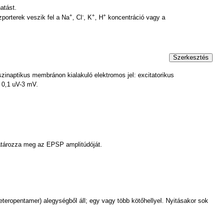
hatást.
+
-
+
+
zporterek veszik fel a Na
, Cl
, K
, H
koncentráció vagy a
Szerkesztés
szinaptikus membránon kialakuló elektromos jel: excitatorikus
 0,1 uV-3 mV.
atározza meg az EPSP amplitúdóját.
teropentamer) alegységből áll; egy vagy több kötőhellyel. Nyitásakor sok