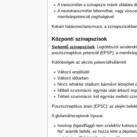
A transzmitter a szinapszis másik oldalára dif
A neutotranszmitter lebomolhat, vagy visszav
membránpotenciál segítségével.
Kokain hatásmechanizmusa: a szinapszisokban a 
Központi szinapszisok
Serkentő szinapszisok
: Legtöbbször axodendri
posztszinaptikus potenciál (EPSP); a membránpo
Különbségek az akciós potenciálhullámtól:
Változó amplitúdó
Változó időtartam
Nincs refrakter stádium; bármikor létrejöhet 
Időbeli szummáció: egymás után érkező imp
Térbeli szummáció: két egymás melletti szi
Posztszinaptikus áram (EPSC): az elején befelé,
A glutamátreceptorok típusai:
Ionotrop (ligandfüggő nem szelektív kationc
+
Na
áramlik befelé, ez hozza létre a depolar