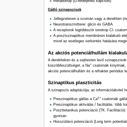
metabotrop (G-fehérjéhez kapcsolt)
Gátló szinapszisok
Jellegzetesen a szomán vagy a dendriten (n
Neurotranszmitterei: glicin és GABA
A receptorok legtöbbször ionotrop Cl- csator
A posztszinaptikus membránon kialakuló elekt
mivel az esetleges serkentés hatására megi
Az akciós potenciálhullám kialakul
A dendriteken és a sejttesten levő szinapsziso
+
küszöbfeszültséget, a Na
csatornák kinyitnak, 
akciós potenciálhullám és a refrakter periódus 
Szinaptikus plaszticitás
A szinapszis adaptációja; az információátvitel
2+
Preszinaptikus gátlás a Ca
csatornák gátlá
Preszinaptikus aktiválás / facilitálás: több tr
Poszttetanikus potenciáció (TK. Facilitáció):
gyorsan
Hosszútávú potenciáció (Long term potentiat