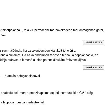
-
 hiperpolarizál (De a Cl
permaeabilitás növekedése már önmagában gátol,
hez.
Szerkesztés
 szummálódnak. Ha az axondombon kialakult jel eléri a
tenciálhullámot. Ha az axondombon tartósan fennáll a depolarizáció, az
údója arányos a kimenő akciós potenciálhullám frekvenciájával.
Szerkesztés
a++ áramlás befolyásolásával.
2+
 szabadul fel, mert a preszinaptikus sejtből nem ürül ki a Ca
elég
r a hippocampusban fedezték fel.