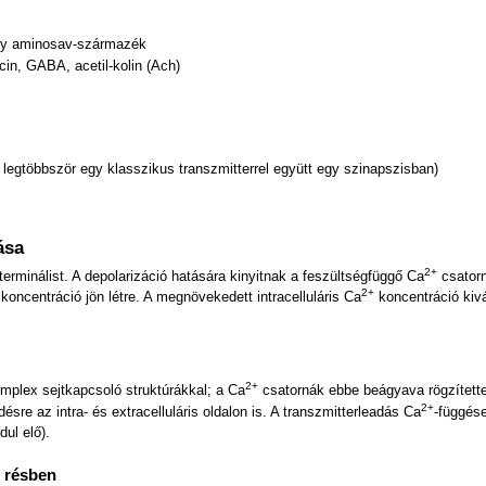
agy aminosav-származék
cin, GABA, acetil-kolin (Ach)
legtöbbször egy klasszikus transzmitterrel együtt egy szinapszisban)
ása
2+
terminálist. A depolarizáció hatására kinyitnak a feszültségfüggő Ca
csator
2+
koncentráció jön létre. A megnövekedett intracelluláris Ca
koncentráció kivá
2+
mplex sejtkapcsoló struktúrákkal; a Ca
csatornák ebbe beágyava rögzített
2+
re az intra- és extracelluláris oldalon is. A transzmitterleadás Ca
-függése
ul elő).
s résben