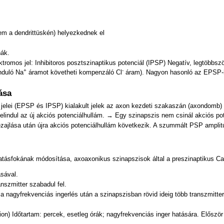
em a dendrittüskén) helyezkednek el
nák.
romos jel: Inhibitoros posztszinaptikus potenciál (IPSP) Negatív, legtöbbször
+
-
nduló Na
áramot követheti kompenzáló Cl
áram). Nagyon hasonló az EPSP-
ása
k jelei (EPSP és IPSP) kialakult jelek az axon kezdeti szakaszán (axondomb)
elindul az új akciós potenciálhullám. → Egy szinapszis nem csinál akciós po
lezajlása után újra akciós potenciálhullám következik. A szummált PSP amplit
 hatásfokának módosítása, axoaxonikus szinapszisok által a preszinaptikus C
sával.
anszmitter szabadul fel.
 a nagyfrekvenciás ingerlés után a szinapszisban rövid ideig több transzmitter
ion) Időtartam: percek, esetleg órák; nagyfrekvenciás inger hatására. Előszö