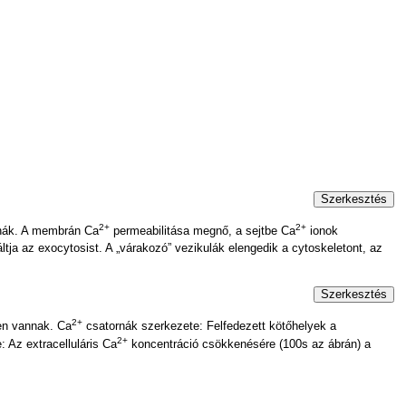
Szerkesztés
2+
2+
nák. A membrán Ca
permeabilitása megnő, a sejtbe Ca
ionok
ltja az exocytosist. A „várakozó” vezikulák elengedik a cytoskeletont, az
Szerkesztés
2+
en vannak. Ca
csatornák szerkezete: Felfedezett kötőhelyek a
2+
: Az extracelluláris Ca
koncentráció csökkenésére (100s az ábrán) a