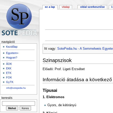
ez a lap
vitalap
oldal szerkesztése
k
navigáció
Kezdőlap
Itt vagy:
SotePedia.hu - A Semmelweis Egyete
Egyetem+
Hogyan?
Szinapszisok
ÁOK
EKK
Előadó: Prof. Ligeti Erzsébet
ETK
FOK
Információ átadása a következő 
GyTK
info@sotepedia.hu
Típusai
1. Elektromos
keresés
Gyors, de kétirányú