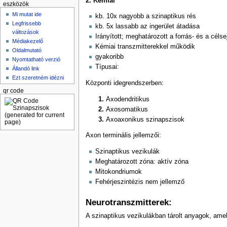
2. Kémiai
eszközök
Mi mutat ide
kb. 10x nagyobb a szinaptikus rés
Legfrissebb
kb. 5x lassabb az ingerület átadása
változások
Irányított; meghatározott a forrás- és a célse
Médiakezelő
Kémiai transzmitterekkel működik
Oldalmutató
gyakoribb
Nyomtatható verzió
Típusai:
Állandó link
Ezt szeretném idézni
Központi idegrendszerben:
qr code
Axodendritikus
Axosomatikus
Axoaxonikus szinapszisok
Axon terminális jellemzői:
Szinaptikus vezikulák
Meghatározott zóna: aktív zóna
Mitokondriumok
Fehérjeszintézis nem jellemző
Neurotranszmitterek:
A szinaptikus vezikulákban tárolt anyagok, amel