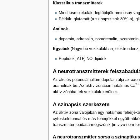
Klasszikus transzmitterek
Mind kismolekulák; legtöbbjük aminosav v
Példák: glutamát (a szinapszisok 80%-a), gli
Aminok
dopamin, adrenalin, noradrenalin, szerotonin
Egyebek
(Nagyobb vezikulákban; elektrondenz; 
Peptidek, ATP, NO, lipidek
A neurotranszmitterek felszabadul
Az akciós potenciálhullám depolarizálja az axon
2+
áramolnak be. Az aktív zónában hatalmas Ca
aktív zónába teli vezikulák kerülnek.
A szinapsis szerkezete
Az aktív zóna valójában egy hatalmas fehérjeko
cytoskeletonnal és más fehérjékkel együttműködés
transzmitter leadása megszűnik (in vivo nem ford
A neurotranszmitter sorsa a szinaptiku