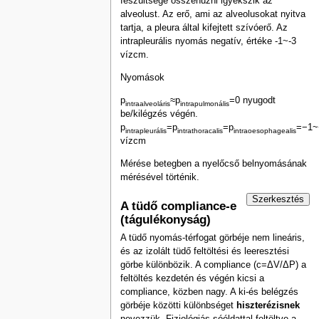
feszültsége összehúzni igyekszik az
alveolust. Az erő, ami az alveolusokat nyitva
tartja, a pleura által kifejtett szívóerő. Az
intrapleurális nyomás negatív, értéke -1~-3
vízcm.
Nyomások
p
≈p
=0 nyugodt
intraalveoláris
intrapulmonális
be/kilégzés végén.
p
=p
=p
=−1~
intrapleurális
intrathoracalis
intraoesophagealis
vízcm
Mérése betegben a nyelőcső belnyomásának
mérésével történik.
Szerkesztés
A tüdő compliance-e
(tágulékonyság)
A tüdő nyomás-térfogat görbéje nem lineáris,
és az izolált tüdő feltöltési és leeresztési
görbe különbözik. A compliance (c=ΔV/ΔP) a
feltöltés kezdetén és végén kicsi a
compliance, közben nagy. A ki-és belégzés
görbéje közötti különbséget
hiszterézisnek