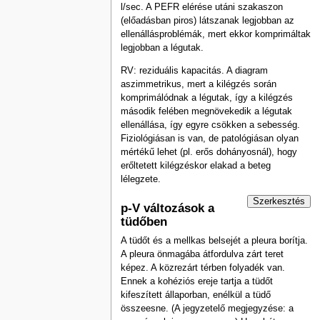
l/sec. A PEFR elérése utáni szakaszon
(előadásban piros) látszanak legjobban az
ellenállásproblémák, mert ekkor komprimáltak
legjobban a légutak.
RV: reziduális kapacitás. A diagram
aszimmetrikus, mert a kilégzés során
komprimálódnak a légutak, így a kilégzés
második felében megnövekedik a légutak
ellenállása, így egyre csökken a sebesség.
Fiziológiásan is van, de patológiásan olyan
mértékű lehet (pl. erős dohányosnál), hogy
erőltetett kilégzéskor elakad a beteg
lélegzete.
Szerkesztés
p-V változások a
tüdőben
A tüdőt és a mellkas belsejét a pleura borítja.
A pleura önmagába átfordulva zárt teret
képez. A közrezárt térben folyadék van.
Ennek a kohéziós ereje tartja a tüdőt
kifeszített állaporban, enélkül a tüdő
összeesne. (A jegyzetelő megjegyzése: a