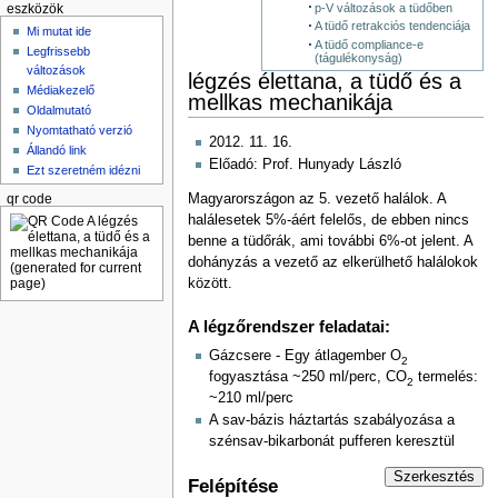
p-V változások a tüdőben
eszközök
A tüdő retrakciós tendenciája
Mi mutat ide
A tüdő compliance-e
Legfrissebb
(tágulékonyság)
változások
légzés élettana, a tüdő és a
Médiakezelő
mellkas mechanikája
Oldalmutató
Nyomtatható verzió
2012. 11. 16.
Állandó link
Előadó: Prof. Hunyady László
Ezt szeretném idézni
Magyarországon az 5. vezető halálok. A
qr code
halálesetek 5%-áért felelős, de ebben nincs
benne a tüdőrák, ami további 6%-ot jelent. A
dohányzás a vezető az elkerülhető halálokok
között.
A légzőrendszer feladatai:
Gázcsere - Egy átlagember O
2
fogyasztása ~250 ml/perc, CO
termelés:
2
~210 ml/perc
A sav-bázis háztartás szabályozása a
szénsav-bikarbonát pufferen keresztül
Szerkesztés
Felépítése