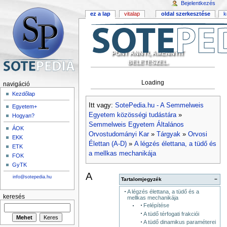
Bejelentkezés
ez a lap
vitalap
oldal szerkesztése
k
PONT ANNYI, AMENNYIT
BELETESZEL.
Loading
navigáció
Kezdőlap
Itt vagy:
SotePedia.hu - A Semmelweis
Egyetem+
Egyetem közösségi tudástára
»
Hogyan?
Semmelweis Egyetem Általános
ÁOK
Orvostudományi Kar
»
Tárgyak
»
Orvosi
EKK
Élettan (A-D)
»
A légzés élettana, a tüdő és
ETK
a mellkas mechanikája
FOK
GyTK
A
info@sotepedia.hu
Tartalomjegyzék
−
A légzés élettana, a tüdő és a
keresés
mellkas mechanikája
Felépítése
A tüdő térfogati frakciói
A tüdő dinamikus paraméterei