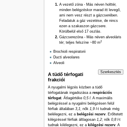
A vezető zóna - Más néven holttér,
minden belégzéskor marad itt levegő,
ami nem vesz részt a gázcserében.
Feladatuk a gáz vezetése, de nincs
ezen a szakaszon gázcsere.
Körülbelül első 17 oszlás.
Gázcserezóna - Más néven alveoláris
2
tér; teljes felszíne ~80 m
Brochioli respiratorii
Ducti alveolares
Alveoli
Szerkesztés
A tüdő térfogati
frakciói
A nyugalmi légzés közben a tüdő
térfogatának ingadozása a
respirációs
térfogat
. Átlagértéke
0,5 l
. A maximális
belégzéssel a nyugalmi belégzésen felül
férfiak általában
3,1
; nők
1,9 l
-t tudnak még
belélegezni, ez a
belégzési rezerv
. Erőltetett
kilégzéssel férfiak áltlagosan
1,2
; nők
0,8 l
-t
tudnak kilélegezni, ez a
kilégzési rezerv
. A