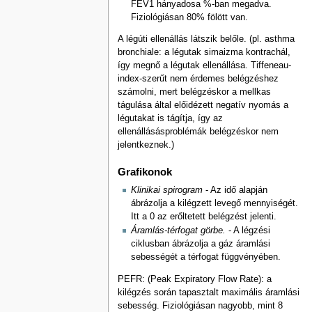
FEV1 hányadosa %-ban megadva.
Fiziológiásan 80% fölött van.
A légúti ellenállás látszik belőle. (pl. asthma
bronchiale: a légutak simaizma kontrachál,
így megnő a légutak ellenállása. Tiffeneau-
index-szerűt nem érdemes belégzéshez
számolni, mert belégzéskor a mellkas
tágulása által előidézett negatív nyomás a
légutakat is tágítja, így az
ellenállásásproblémák belégzéskor nem
jelentkeznek.)
Grafikonok
Klinikai spirogram
- Az idő alapján
ábrázolja a kilégzett levegő mennyiségét.
Itt a 0 az erőltetett belégzést jelenti.
Áramlás-térfogat görbe.
- A légzési
ciklusban ábrázolja a gáz áramlási
sebességét a térfogat függvényében.
PEFR: (Peak Expiratory Flow Rate): a
kilégzés során tapasztalt maximális áramlási
sebesség. Fiziológiásan nagyobb, mint 8