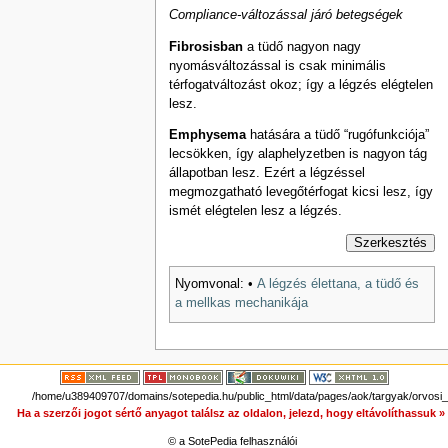
Compliance-változással járó betegségek
Fibrosisban
a tüdő nagyon nagy
nyomásváltozással is csak minimális
térfogatváltozást okoz; így a légzés elégtelen
lesz.
Emphysema
hatására a tüdő “rugófunkciója”
lecsökken, így alaphelyzetben is nagyon tág
állapotban lesz. Ezért a légzéssel
megmozgatható levegőtérfogat kicsi lesz, így
ismét elégtelen lesz a légzés.
Szerkesztés
Nyomvonal:
•
A légzés élettana, a tüdő és
a mellkas mechanikája
/home/u389409707/domains/sotepedia.hu/public_html/data/pages/aok/targyak/orvosi_el
Ha a szerzői jogot sértő anyagot találsz az oldalon, jelezd, hogy eltávolíthassuk 
© a SotePedia felhasználói