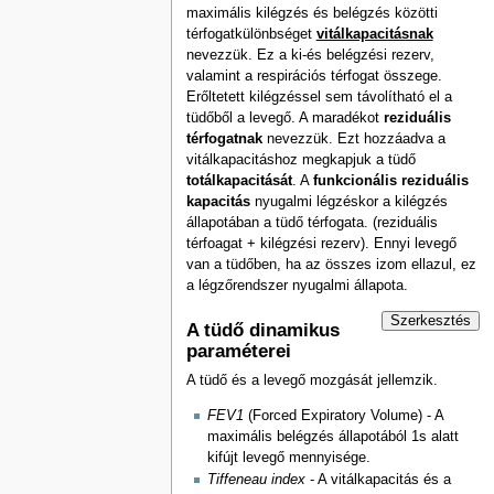
maximális kilégzés és belégzés közötti
térfogatkülönbséget
vitálkapacitásnak
nevezzük. Ez a ki-és belégzési rezerv,
valamint a respirációs térfogat összege.
Erőltetett kilégzéssel sem távolítható el a
tüdőből a levegő. A maradékot
reziduális
térfogatnak
nevezzük. Ezt hozzáadva a
vitálkapacitáshoz megkapjuk a tüdő
totálkapacitását
. A
funkcionális reziduális
kapacitás
nyugalmi légzéskor a kilégzés
állapotában a tüdő térfogata. (reziduális
térfoagat + kilégzési rezerv). Ennyi levegő
van a tüdőben, ha az összes izom ellazul, ez
a légzőrendszer nyugalmi állapota.
Szerkesztés
A tüdő dinamikus
paraméterei
A tüdő és a levegő mozgását jellemzik.
FEV1
(Forced Expiratory Volume) - A
maximális belégzés állapotából 1s alatt
kifújt levegő mennyisége.
Tiffeneau index
- A vitálkapacitás és a