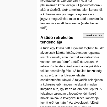
nyomásnak is szerepe van.) Ha a két
pleuralemez közé levegő jut (pneumothorax)
akár a tüdőből, akár a melkasfalon keresztül,
a kohéziós erő (és negatív nyomás – a
jegyz.) megszűnése miatt a tüdő a retrakciós
tendenciája miatt összeesne (atelectasiás
tüdő)
Szerkesztés
A tüdő retrakciós
tendenciája
A tüdő egy kifeszített rugóként fogható fel. Az
alveolusok közötti kötőszövetben rugalmas
rostok vannak, amik normálisan kifeszítve
vannak, emiatt “akar” a tüdő összeesni. A
retrakciós tendenciáért azonban leginkább a
felületi feszültség felel. (A felületi feszültség
az az erő, ami a folyadékfelszín
csökkentésére irányul. A folyadék belsejében
a kohéziós erő minden molekulát minden
irányban húz, így itt ez az erő nem lép fel. A
felszínen azonban a levegővel érintkező
molekuláknak a levegővel nincs kohéziója,
így itt erő fog hatni.) Az alveolusok felületi