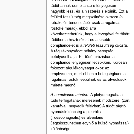
nevezzük. Fiziológiás sóóldattal feltöltve a
tüdőt annak compliance-e lényegesen
nagyobb lesz, és a hiszterézis eltűnik. Ezt a
felületi feszültség megszűnése okozza (a
retrakciós tendenciából csak a rugalmas
rostoké marad), ebből arra
következtethetünk, hogy a levegővel feltöltött
tüdőben a hiszterézist és a kisebb
compliance-et is a
felületi feszültség okozta
.
A tágulékonyságot néhány betegség
befolyásolhatja. Pl. tüdőfibrózisban a
compliance lényegesen lecsökken. Kórosan
fokozott tágulékonyságot okoz az
emphysema, mert ebben a betegségbaen a
rugalmas rostok leépülnek és az alveolusok
mérete megnő.
A compliance mérése:
A pletysmográfia a
tüdő térfogatának mérésének módszere. (zárt
kamrával, negyedik félévben) A tüdőt tágító
nyomáskülönbség a pleurális
(=oesophagealis) és alveoláris
(légzésszünetben egynlő a külső nyomással)
különbsége.