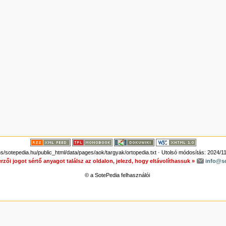
sotepedia.hu/public_html/data/pages/aok/targyak/ortopedia.txt
· Utolsó módosítás: 2024/11
rzői jogot sértő anyagot találsz az oldalon, jelezd, hogy eltávolíthassuk »
info@s
© a SotePedia felhasználói