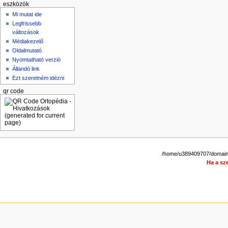
eszközök
Mi mutat ide
Legfrissebb
változások
Médiakezelő
Oldalmutató
Nyomtatható verzió
Állandó link
Ezt szeretném idézni
qr code
/home/u389409707/domains/
Ha a sze