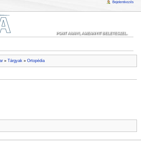
Bejelentkezés
PONT ANNYI, AMENNYIT BELETESZEL.
ar
»
Tárgyak
»
Ortopédia