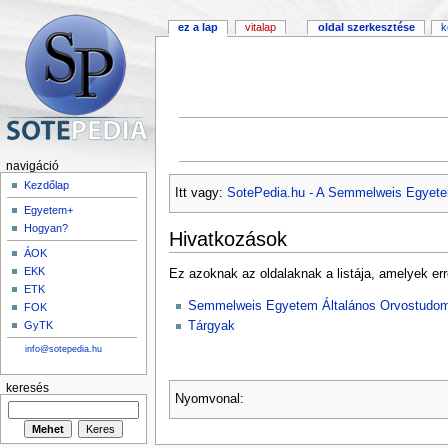
ez a lap
vitalap
oldal szerkesztése
k
navigáció
Kezdőlap
Itt vagy:
SotePedia.hu - A Semmelweis Egyete
Egyetem+
Hogyan?
Hivatkozások
ÁOK
EKK
Ez azoknak az oldalaknak a listája, amelyek err
ETK
Semmelweis Egyetem Általános Orvostudom
FOK
Tárgyak
GyTK
info@sotepedia.hu
keresés
Nyomvonal: