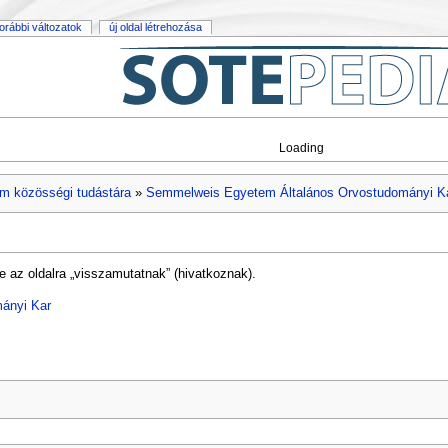
orábbi változatok
új oldal létrehozása
Loading
m közösségi tudástára
»
Semmelweis Egyetem Általános Orvostudományi K
e az oldalra „visszamutatnak” (hivatkoznak).
ányi Kar