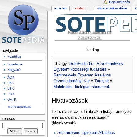
Bejelentkezés
ez a lap
vitalap
oldal szerkesztése
k
PONT ANNYI, AMENNYIT
BELETESZEL.
Loading
navigáció
Kezdőlap
Itt vagy:
SotePedia.hu - A Semmelweis
Egyetem+
Egyetem közösségi tudástára
»
Hogyan?
Semmelweis Egyetem Általános
ÁOK
Orvostudományi Kar
»
Tárgyak
»
EKK
Molekuláris biológiai módszerek
ETK
FOK
Hivatkozások
GyTK
info@sotepedia.hu
Ez azoknak az oldalaknak a listája, amelyek
erre az oldalra „visszamutatnak”
keresés
(hivatkoznak).
Semmelweis Egyetem Általános