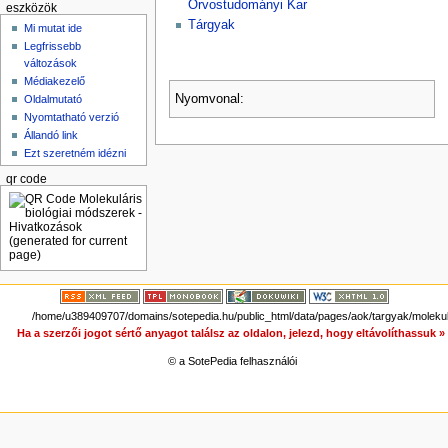
Orvostudományi Kar
eszközök
Tárgyak
Mi mutat ide
Legfrissebb
változások
Médiakezelő
Nyomvonal:
Oldalmutató
Nyomtatható verzió
Állandó link
Ezt szeretném idézni
qr code
/home/u389409707/domains/sotepedia.hu/public_html/data/pages/aok/targyak/molekul
Ha a szerzői jogot sértő anyagot találsz az oldalon, jelezd, hogy eltávolíthassuk 
© a SotePedia felhasználói