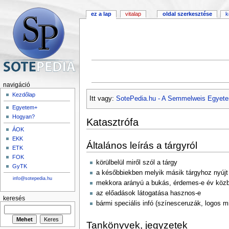
ez a lap
vitalap
oldal szerkesztése
k
navigáció
Kezdőlap
Itt vagy:
SotePedia.hu - A Semmelweis Egyete
Egyetem+
Hogyan?
Katasztrófa
ÁOK
EKK
Általános leírás a tárgyról
ETK
FOK
körülbelül miről szól a tárgy
GyTK
a későbbiekben melyik másik tárgyhoz nyújt
info@sotepedia.hu
mekkora arányú a bukás, érdemes-e év közbe
az előadások látogatása hasznos-e
keresés
bármi speciális infó (színesceruzák, logos mi
Tankönyvek, jegyzetek