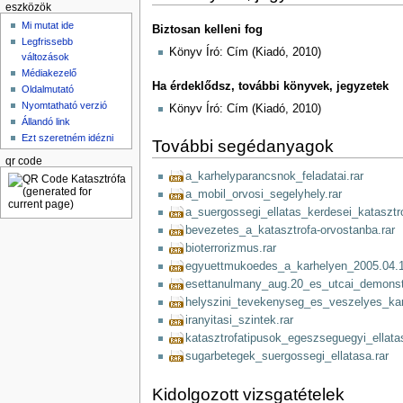
eszközök
Mi mutat ide
Biztosan kelleni fog
Legfrissebb
Könyv Író: Cím (Kiadó, 2010)
változások
Médiakezelő
Ha érdeklődsz, további könyvek, jegyzetek
Oldalmutató
Nyomtatható verzió
Könyv Író: Cím (Kiadó, 2010)
Állandó link
Ezt szeretném idézni
További segédanyagok
qr code
a_karhelyparancsnok_feladatai.rar
a_mobil_orvosi_segelyhely.rar
a_suergossegi_ellatas_kerdesei_katasztr
bevezetes_a_katasztrofa-orvostanba.rar
bioterrorizmus.rar
egyuettmukoedes_a_karhelyen_2005.04.1
esettanulmany_aug.20_es_utcai_demonstr
helyszini_tevekenyseg_es_veszelyes_kar
iranyitasi_szintek.rar
katasztrofatipusok_egeszseguegyi_ellata
sugarbetegek_suergossegi_ellatasa.rar
Kidolgozott vizsgatételek