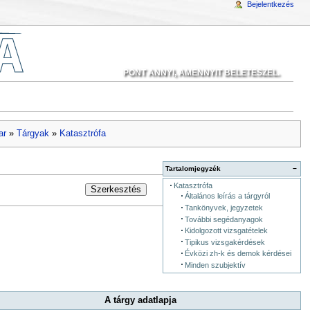
Bejelentkezés
PONT ANNYI, AMENNYIT BELETESZEL.
ar
»
Tárgyak
»
Katasztrófa
Tartalomjegyzék
−
Katasztrófa
Szerkesztés
Általános leírás a tárgyról
Tankönyvek, jegyzetek
További segédanyagok
Kidolgozott vizsgatételek
Tipikus vizsgakérdések
Évközi zh-k és demok kérdései
Minden szubjektív
A tárgy adatlapja