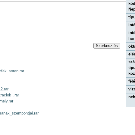
kód
Ne
típ
int
int
hon
Szerkesztés
okt
elé
szá
típ
ofak_soran.rar
kö
fél
viz
2.rar
aciok_.rar
neh
hely.rar
sanak_szempontjai.rar