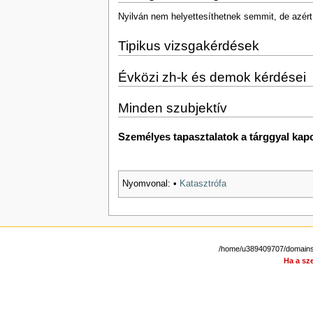
Nyilván nem helyettesíthetnek semmit, de azért 
Tipikus vizsgakérdések
Évközi zh-k és demok kérdései
Minden szubjektív
Személyes tapasztalatok a tárggyal kap
Nyomvonal:
•
Katasztrófa
/home/u389409707/domains/s
Ha a sze