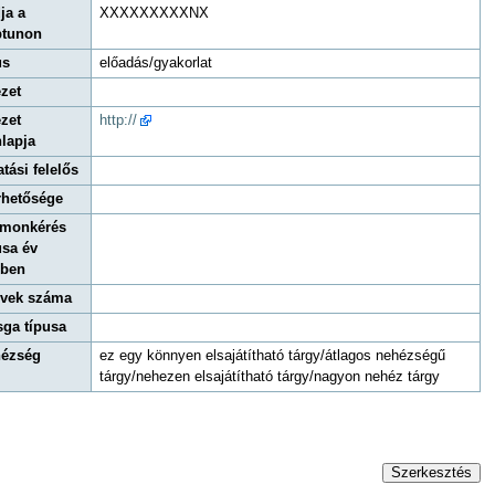
ja a
XXXXXXXXXNX
ptunon
us
előadás/gyakorlat
ézet
ézet
http://
lapja
atási felelős
rhetősége
monkérés
usa év
zben
évek száma
sga típusa
ézség
ez egy könnyen elsajátítható tárgy/átlagos nehézségű
tárgy/nehezen elsajátítható tárgy/nagyon nehéz tárgy
Szerkesztés