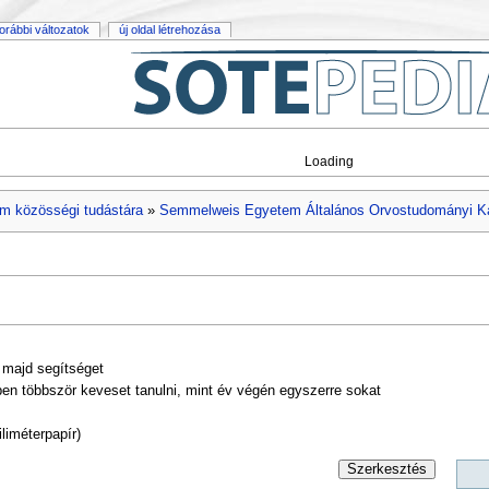
orábbi változatok
új oldal létrehozása
Loading
m közösségi tudástára
»
Semmelweis Egyetem Általános Orvostudományi K
 majd segítséget
n többször keveset tanulni, mint év végén egyszerre sokat
liméterpapír)
Szerkesztés