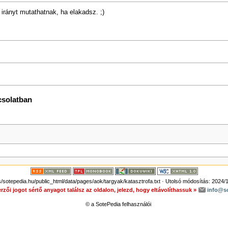
irányt mutathatnak, ha elakadsz. ;)
csolatban
otepedia.hu/public_html/data/pages/aok/targyak/katasztrofa.txt
· Utolsó módosítás: 2024/1
rzői jogot sértő anyagot találsz az oldalon, jelezd, hogy eltávolíthassuk »
info@s
© a SotePedia felhasználói