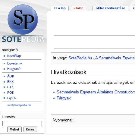
ez a lap
vitalap
oldal szerkesztése
k
navigáció
Kezdőlap
Itt vagy:
SotePedia.hu - A Semmelweis Egyete
Egyetem+
Hogyan?
Hivatkozások
ÁOK
EKK
Ez azoknak az oldalaknak a listája, amelyek err
ETK
Semmelweis Egyetem Általános Orvostudom
FOK
Tárgyak
GyTK
info@sotepedia.hu
keresés
Nyomvonal: