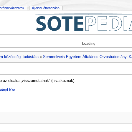
orábbi változatok
új oldal létrehozása
Loading
m közösségi tudástára
»
Semmelweis Egyetem Általános Orvostudományi K
e az oldalra „visszamutatnak” (hivatkoznak).
ányi Kar