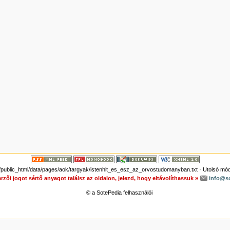
public_html/data/pages/aok/targyak/istenhit_es_esz_az_orvostudomanyban.txt
· Utolsó mód
rzői jogot sértő anyagot találsz az oldalon, jelezd, hogy eltávolíthassuk »
info@s
© a SotePedia felhasználói