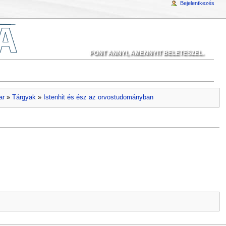
Bejelentkezés
PONT ANNYI, AMENNYIT BELETESZEL.
ar
»
Tárgyak
»
Istenhit és ész az orvostudományban