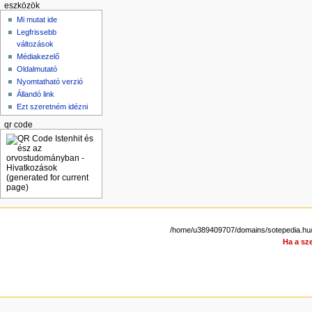
eszközök
Mi mutat ide
Legfrissebb
változások
Médiakezelő
Oldalmutató
Nyomtatható verzió
Állandó link
Ezt szeretném idézni
qr code
/home/u389409707/domains/sotepedia.hu/
Ha a sze