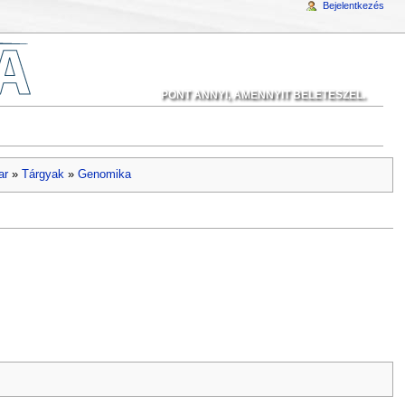
Bejelentkezés
PONT ANNYI, AMENNYIT BELETESZEL.
ar
»
Tárgyak
»
Genomika