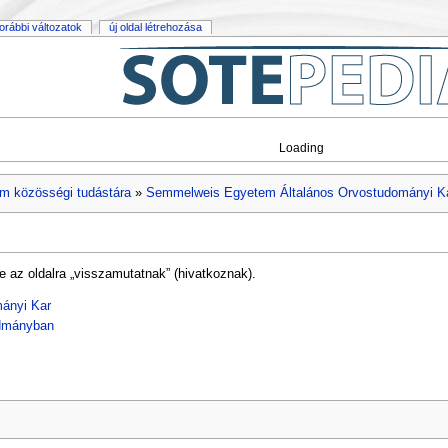
orábbi változatok
új oldal létrehozása
Loading
m közösségi tudástára
»
Semmelweis Egyetem Általános Orvostudományi K
e az oldalra „visszamutatnak” (hivatkoznak).
ányi Kar
udmányban