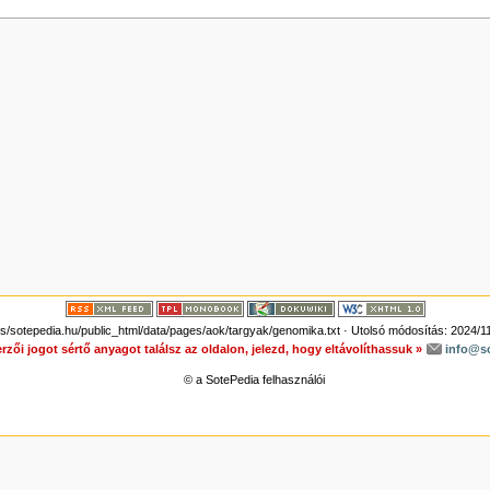
sotepedia.hu/public_html/data/pages/aok/targyak/genomika.txt
· Utolsó módosítás: 2024/1
rzői jogot sértő anyagot találsz az oldalon, jelezd, hogy eltávolíthassuk »
info@s
© a SotePedia felhasználói