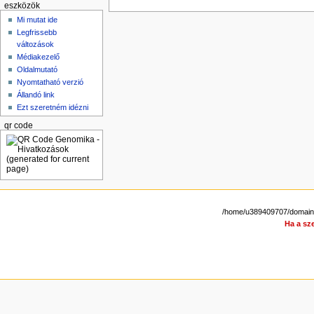
eszközök
Mi mutat ide
Legfrissebb
változások
Médiakezelő
Oldalmutató
Nyomtatható verzió
Állandó link
Ezt szeretném idézni
qr code
/home/u389409707/domains/
Ha a sze