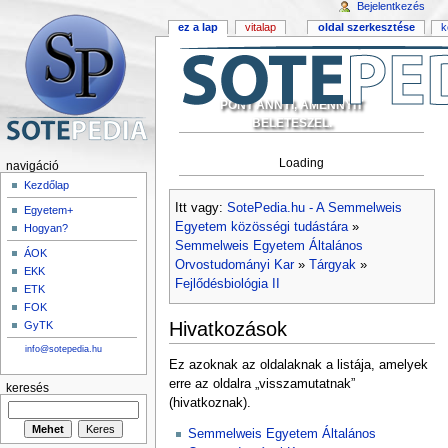
Bejelentkezés
ez a lap
vitalap
oldal szerkesztése
k
PONT ANNYI, AMENNYIT
BELETESZEL.
Loading
navigáció
Kezdőlap
Itt vagy:
SotePedia.hu - A Semmelweis
Egyetem+
Egyetem közösségi tudástára
»
Hogyan?
Semmelweis Egyetem Általános
ÁOK
Orvostudományi Kar
»
Tárgyak
»
EKK
Fejlődésbiológia II
ETK
FOK
Hivatkozások
GyTK
info@sotepedia.hu
Ez azoknak az oldalaknak a listája, amelyek
erre az oldalra „visszamutatnak”
keresés
(hivatkoznak).
Semmelweis Egyetem Általános