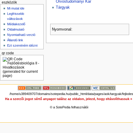
Orvostudományi Kar
eszközök
Tárgyak
Mi mutat ide
Legfrissebb
változások
Médiakezelő
Nyomvonal:
Oldalmutató
Nyomtatható verzió
Állandó link
Ezt szeretném idézni
qr code
/home/u389409707/domains/sotepedia.hu/public_html/data/pages/aok/targyak/fejlodesbi
Ha a szerzői jogot sértő anyagot találsz az oldalon, jelezd, hogy eltávolíthassuk 
© a SotePedia felhasználói