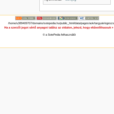
/home/u389409707/domains/sotepedia.hu/public_html/data/pages/aok/targyak/egeszse
Ha a szerzői jogot sértő anyagot találsz az oldalon, jelezd, hogy eltávolíthassuk 
© a SotePedia felhasználói