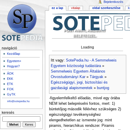
Bejelentkezés
ez a lap
vitalap
oldal szerkesztése
k
PONT ANNYI, AMENNYIT
BELETESZEL.
Loading
navigáció
Kezdőlap
Itt vagy:
SotePedia.hu - A Semmelweis
Egyetem+
Egyetem közösségi tudástára
»
Hogyan?
Semmelweis Egyetem Általános
ÁOK
Orvostudományi Kar
»
Tárgyak
»
EKK
Egészségügyi, jogi, biztosítási és
ETK
gazdasági alapismeretek
»
buntjog
FOK
GyTK
-figyelemfelkeltő előadás, mivel egy órába
info@sotepedia.hu
NEM lehet belepréselni fontos, mert: 1)
büntetőjog második félévhez szükséges 2)
keresés
egészségügyi tevékenységhez
elengedhetetlen az ismerete jog: mint
piramis, hierarchikus rendszer. Piramis