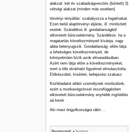
alakzat: két év szabadságvesztés (bűntett) 3)
vétségi alakzat (minden más esetben)
törvényi tényállás: szabályozza a fogalmakat.
Ezen belül alaptörvényi eljárás, ill. minősített
esetek. Szándékos ill. gondatlanságból
elkövetett bűncselekmény. Szándékos: ha a
magatartás következményeit kívánja, vagy
abba belenyugszik. Gondatlanság: előre látja
a lehetséges következményeit, de
könnyelműen bízik azok elmaradásában.
Azért nem látja előre a következményeket,
mert a tőle elvárható figyelmet elmulasztotta
Előkészületi, kísérleti, befejezési szakasz
Közfeladatot ellátó személynek minősülünk,
ezért a munkavégzéssel összefüggésben
elkövetett bűncselekmény enyhébb mgítéélés
aá kesik
Aki mast öngyilkosságra rábír….
Nyomvonal:
•
buntjog