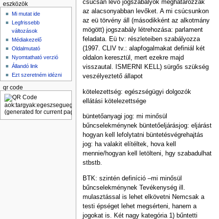
csúcsán levő jogszabályok meghatározzák
eszközök
az alacsonyabban levőket. A mi csúcsunkon
Mi mutat ide
az eü törvény áll (másodikként az alkotmány
Legfrissebb
mögött) jogszabály létrehozása: parlament
változások
feladata. Eü tv: részleteiben szabályozza
Médiakezelő
(1997. CLIV tv.: alapfogalmakat definiál két
Oldalmutató
Nyomtatható verzió
oldalon keresztül, mert ezekre majd
Állandó link
visszautal. ISMERNI KELL) sürgős szükség
Ezt szeretném idézni
veszélyeztető állapot
qr code
kötelezettség: egészségügyi dolgozók
ellátási kötelezettsége
büntetőanyagi jog: mi minősül
bűncselekménynek büntetőeljárásjog: eljárást
hogyan kell lefolytatni büntetésvégrehajtás
jog: ha valakit elítéltek, hova kell
mennie/hogyan kell letölteni, hgy szabadulhat
stbstb.
BTK: szintén definíció –mi minősül
bűncselekménynek Tevékenység ill.
mulasztással is lehet elkövetni Nemcsak a
testi épséget lehet megsérteni, hanem a
jogokat is. Két nagy kategória 1) bűntetti