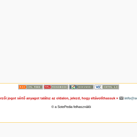
rzői jogot sértő anyagot találsz az oldalon, jelezd, hogy eltávolíthassuk »
info@s
© a SotePedia felhasználói