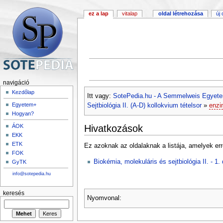
ez a lap
vitalap
oldal létrehozása
új
navigáció
Kezdőlap
Itt vagy:
SotePedia.hu - A Semmelweis Egyete
Egyetem+
Sejtbiológia II. (A-D) kollokvium tételsor
»
enzi
Hogyan?
Hivatkozások
ÁOK
EKK
ETK
Ez azoknak az oldalaknak a listája, amelyek err
FOK
Biokémia, molekuláris és sejtbiológia II. - 1
GyTK
info@sotepedia.hu
keresés
Nyomvonal: