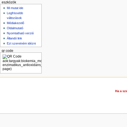
eszközök
Mi mutat ide
Legfrissebb
változások
Médiakezelő
Oldalmutató
Nyomtatható verzió
Állandó link
Ezt szeretném idézni
qr code
Ha a sze