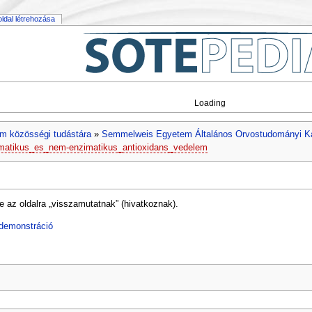
 oldal létrehozása
Loading
m közösségi tudástára
»
Semmelweis Egyetem Általános Orvostudományi K
matikus_es_nem-enzimatikus_antioxidans_vedelem
e az oldalra „visszamutatnak” (hivatkoznak).
. demonstráció