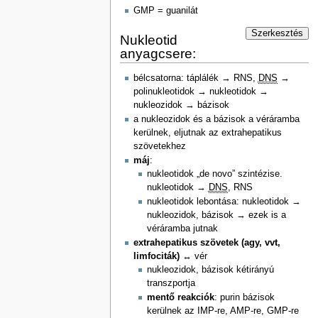
GMP = guanilát
Szerkesztés
Nukleotid
anyagcsere:
bélcsatorna: táplálék → RNS,
DNS
→
polinukleotidok → nukleotidok →
nukleozidok → bázisok
a nukleozidok és a bázisok a véráramba
kerülnek, eljutnak az extrahepatikus
szövetekhez
máj
:
nukleotidok „de novo” szintézise.
nukleotidok →
DNS
, RNS
nukleotidok lebontása: nukleotidok →
nukleozidok, bázisok → ezek is a
véráramba jutnak
extrahepatikus szövetek (agy, vvt,
limfociták)
↔ vér
nukleozidok, bázisok kétirányú
transzportja
mentő reakciók
: purin bázisok
kerülnek az IMP-re, AMP-re, GMP-re