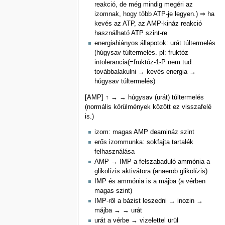
reakció, de még mindig megéri az
izomnak, hogy több ATP-je legyen.) ⇒ ha
kevés az ATP, az AMP-kináz reakció
használható ATP szint-re
energiahiányos állapotok: urát túltermelés
(húgysav túltermelés. pl: fruktóz
intolerancia(=fruktóz-1-P nem tud
továbbalakulni → kevés energia →
húgysav túltermelés)
[AMP] ↑ → → húgysav (urát) túltermelés
(normális körülmények között ez visszafelé
is.)
izom: magas AMP deamináz szint
erős izommunka: sokfajta tartalék
felhasználása
AMP → IMP a felszabaduló ammónia a
glikolízis aktivátora (anaerob glikolízis)
IMP és ammónia is a májba (a vérben
magas szint)
IMP-ről a bázist leszedni → inozin →
májba → → urát
urát a vérbe → vizelettel ürül