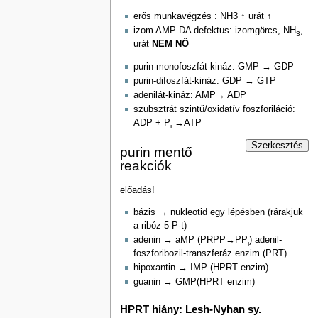
erős munkavégzés : NH3 ↑ urát ↑
izom AMP DA defektus: izomgörcs, NH
,
3
urát
NEM NŐ
purin-monofoszfát-kináz: GMP → GDP
purin-difoszfát-kináz: GDP → GTP
adenilát-kináz: AMP→ ADP
szubsztrát szintű/oxidatív foszforiláció:
ADP + P
→ATP
i
Szerkesztés
purin mentő
reakciók
előadás!
bázis → nukleotid egy lépésben (rárakjuk
a ribóz-5-P-t)
adenin → aMP (PRPP→PP
) adenil-
i
foszforibozil-transzferáz enzim (PRT)
hipoxantin → IMP (HPRT enzim)
guanin → GMP(HPRT enzim)
HPRT hiány: Lesh-Nyhan sy.