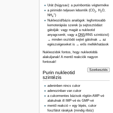
Urát (húgysav): a purinbontás végterméke
a pirimidin teljesen lebomlik (CO
, H
O,
2
2
+
NH
)
4
Nukleozid/bázis analógok: legfontosabb
kemoterápiás szerek (a sejtosztódást
gátolják: vagy magát a nukleotid
anyagcserét, vagy a
DNS
/RNS szintézist)
→ minden osztódó sejtet gátolnak → az
egészségeseket is → erős mellékhatások
Nukleozidok fontos, hogy nukleotiddá
alakuljanak! A mentő reakciók nagyon
fontosak!
Szerkesztés
Purin nukleotid
szintézis
adeninben nincs cukor
adenozinban van cukor
a cukormentes bázisok rögtön AMP-vé
alakulnak ill IMP-vé és GMP-vé
mentő reakció = egy lépés, cukor
foszfátot rárakjuk (mindig ribóz)