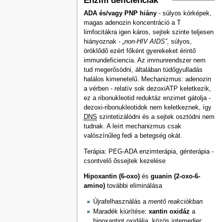
Enzim deficienciák
ADA és/vagy PNP hiány
- súlyos kórképek,
magas adenozin koncentráció a T
limfocitákra igen káros, sejtek szinte teljesen
hiányoznak -
„non-HIV AIDS”
, súlyos,
öröklődő ezért főként gyerekeket érintő
immundeficiencia. Az immunrendszer nem
tud megerősödni, általában tüdőgyulladás
halálos kimenetelű. Mechanizmus: adenozin
a vérben - relatív sok dezoxiATP keletkezik,
ez a ribonukleotid reduktáz enzimet gátolja -
dezoxi-ribonukleotidok nem keletkeznek, így
DNS
szintetizálódni és a sejtek osztódni nem
tudnak. A leírt mechanizmus csak
valószínűleg fedi a betegség okát.
Terápia: PEG-ADA enzimterápia, génterápia -
csontvelő őssejtek kezelése
Hipoxantin (6-oxo)
és
guanin (2-oxo-6-
amino)
további eliminálása
Újrafelhasználás a
mentő reakciókban
Maradék kiürítése:
xantin oxidáz
a
hipoxantint oxidálja, közös intemedier: