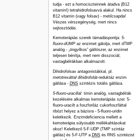
tudja - ezt a homociszteinnek átadva (B12
vitamin!) tetrahidrofolsavvá alakul. Ha nincs
B12 vitamin (vagy folsav) - metilcsapda!
Vészes vérszegénység, mert nincs
sejtosztódás.
Kemoterápiás szerek támadáspontja:
5-
fluoro-dUMP
az enzimet gátolja, mert dTMP
analóg - „öngyilkos” gátlószer, az enzimet
teljesen bénítja, mert nem disszociál,
vastagbélrákban alkalmazott.
Dihidrofolsav antagonistákkal, pl.
metotrexáttal
dihidrofolát-reduktáz enzim
gátlása -
DNS
szintézis totális gátlása.
5-fluoro-uracillal
: timin analóg, vastagbélrák
kezelésére alkalmas kemoterápiás szer. 5-
fluoro-uracilt a foszforiláz cukorfoszfáttal
ribózt helyez a bázisra - 5-fluoro-uridin
keletkezik. Enzimdeficiencia mellett a
kemoterápia súlyosabb mellékahtásokat
okoz! Keletkező 5-F-UDP (TMP szintáz
gátlás) és 5-F-UTP a
DNS
és RNS szintézist