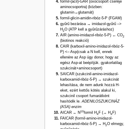
formil-(acil)-GAR (oxocsoport cseréje
aminocsoportra) (közben:
glutamin→glutamát)
formil-glicin-amidin-ribóz-5-P (FGAM)
gyűrű bezárása → imidazol-gyűrű –>
H
O (ATP kell a gyűrűzáráshoz)
2
AIR (amino-imidazol-ribóz-5-P) ← CO
2
(biotinos reakció)
CAIR (karboxil-amino-imidazol-ribóz-5-
P) <– Asp(csak a N kell, ennek
ellenére az Asp úgy donor, hogy az
egész Asp-at beépítjük. gyakorlatilag
szukcinát+aminocsoport)
SAICAR (szukcinil-amino-imidazol-
karboxamid-ribóz-5-P) → szukcinát
lehasítása, de nem adunk hozzá H-
eket, ezért kettős kötés alakul ki,
szukcinil csoport fumarátként
hasítódik le.
ADENILOSZUKCINÁZ
(ASA) enzim
10
AICAR ← N
formil H
F (→ H
F)
4
4
FAICAR (formil-amino-imidazol-
karboxamid-ribóz-5-P) → H
O elmegy,
2