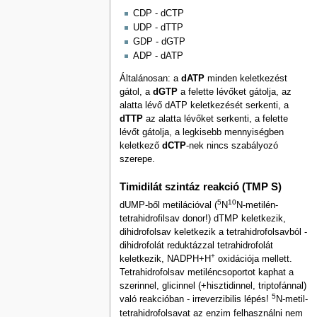
CDP - dCTP
UDP - dTTP
GDP - dGTP
ADP - dATP
Általánosan: a
dATP
minden keletkezést
gátol, a
dGTP
a felette lévőket gátolja, az
alatta lévő dATP keletkezését serkenti, a
dTTP
az alatta lévőket serkenti, a felette
lévőt gátolja, a legkisebb mennyiségben
keletkező
dCTP
-nek nincs szabályozó
szerepe.
Timidilát szintáz reakció (TMP S)
5
10
dUMP-ből metilációval (
N
N-metilén-
tetrahidrofilsav donor!) dTMP keletkezik,
dihidrofolsav keletkezik a tetrahidrofolsavból -
dihidrofolát reduktázzal tetrahidrofolát
+
keletkezik, NADPH+H
oxidációja mellett.
Tetrahidrofolsav metiléncsoportot kaphat a
szerinnel, glicinnel (+hisztidinnel, triptofánnal)
5
való reakcióban - irreverzibilis lépés!
N-metil-
tetrahidrofolsavat az enzim felhasználni nem