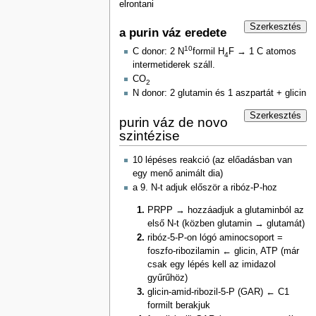
elrontani
Szerkesztés
a purin váz eredete
10
C donor: 2 N
formil H
F → 1 C atomos
4
intermetiderek száll.
CO
2
N donor: 2 glutamin és 1 aszpartát + glicin
Szerkesztés
purin váz de novo
szintézise
10 lépéses reakció (az előadásban van
egy menő animált dia)
a 9. N-t adjuk először a ribóz-P-hoz
PRPP → hozzáadjuk a glutaminból az
első N-t (közben glutamin → glutamát)
ribóz-5-P-on lógó aminocsoport =
foszfo-ribozilamin ← glicin, ATP (már
csak egy lépés kell az imidazol
gyűrűhöz)
glicin-amid-ribozil-5-P (GAR) ← C1
formilt berakjuk