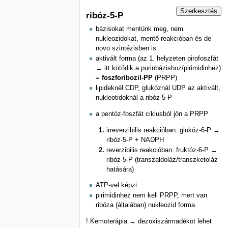
Szerkesztés
ribóz-5-P
bázisokat mentünk meg, nem
nukleozidokat, mentő reakcióban és de
novo szintézisben is
aktivált forma (az 1. helyzeten pirofoszfát
→ itt kötődik a purinbázishoz/pirimidinhez)
=
foszforibozil-PP
(PRPP)
lipideknél CDP, glukóznál UDP az aktivált,
nukleotidoknál a ribóz-5-P
a pentóz-foszfát ciklusból jön a PRPP
irreverzibilis reakcióban: glukóz-6-P →
ribóz-5-P + NADPH
reverzibilis reakcióban: fruktóz-6-P →
ribóz-5-P (transzaldoláz/transzketoláz
hatására)
ATP-vel képzi
pirimidinhez nem kell PRPP, mert van
ribóza (általában) nukleozid forma
! Kemoterápia → dezoxiszármadékot lehet