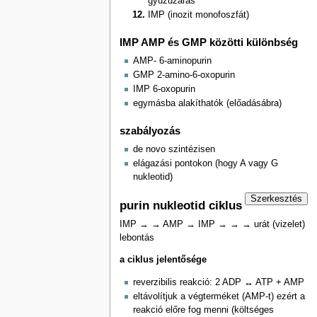
gyűzűzárás
IMP (inozit monofoszfát)
IMP AMP és GMP közötti különbség
AMP- 6-aminopurin
GMP 2-amino-6-oxopurin
IMP 6-oxopurin
egymásba alakíthatók (előadásábra)
szabályozás
de novo szintézisen
elágazási pontokon (hogy A vagy G
nukleotid)
Szerkesztés
purin nukleotid ciklus
IMP → → AMP → IMP → → → urát (vizelet)
lebontás
a ciklus jelentősége
reverzibilis reakció: 2 ADP ↔ ATP + AMP
eltávolítjuk a végterméket (AMP-t) ezért a
reakció előre fog menni (költséges