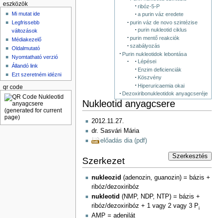
eszközök
ribóz-5-P
Mi mutat ide
a purin váz eredete
purin váz de novo szintézise
Legfrissebb
purin nukleotid ciklus
változások
purin mentő reakciók
Médiakezelő
szabályozás
Oldalmutató
Purin nukleotidok lebontása
Nyomtatható verzió
Lépései
Állandó link
Enzim deficienciák
Ezt szeretném idézni
Köszvény
Hiperuricaemia okai
qr code
Dezoxiribonukleotidok anyagcseréje
Nukleotid anyagcsere
2012.11.27.
dr. Sasvári Mária
előadás dia (pdf)
Szerkesztés
Szerkezet
nukleozid
(adenozin, guanozin) = bázis +
ribóz/dezoxiribóz
nukleotid
(NMP, NDP, NTP) = bázis +
ribóz/dezoxiribóz + 1 vagy 2 vagy 3 P
i
AMP = adenilát