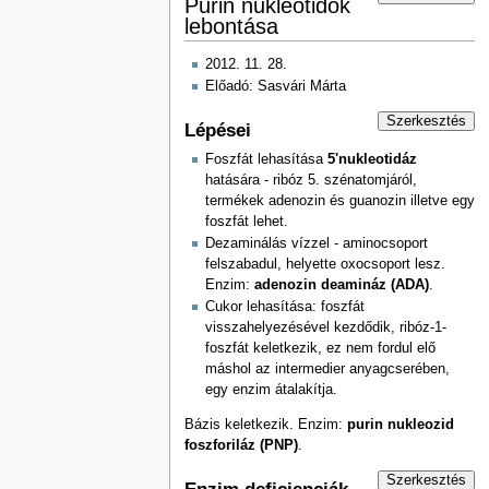
Purin nukleotidok
lebontása
2012. 11. 28.
Előadó: Sasvári Márta
Szerkesztés
Lépései
Foszfát lehasítása
5'nukleotidáz
hatására - ribóz 5. szénatomjáról,
termékek adenozin és guanozin illetve egy
foszfát lehet.
Dezaminálás vízzel - aminocsoport
felszabadul, helyette oxocsoport lesz.
Enzim:
adenozin deamináz (ADA)
.
Cukor lehasítása: foszfát
visszahelyezésével kezdődik, ribóz-1-
foszfát keletkezik, ez nem fordul elő
máshol az intermedier anyagcserében,
egy enzim átalakítja.
Bázis keletkezik. Enzim:
purin nukleozid
foszforiláz (PNP)
.
Szerkesztés