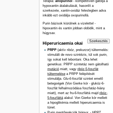
Terápia:
allopurinol
- kompetitíven gátolja a
hypoxantin átalakulását, hasonlít a
szerkezete,
xantin-oxidáz
feleslegben adva
inkább ezt oxidálja oxopurinollá.
Purin bázisok kiürülnek a vizelettel -
hipoxantin és xantin jobban oldódik, mint a
húgysav.
Szerkesztés
Hiperuricaemia okai
PRPP
(aktív ribóz, prekurzor) túltermelés:
stimulált de novo szintézis, túl sok purin,
így sokat kell lebontani. Oka lehet
genetikus: PRPP szintetáz nem gátolható
mutáció
miatt, vagy
ribóz-5-foszfát
túltermelése
a PRPP felépítését
stimulálja.
Glu-6-foszfát
szintet emelő
betegségek (Von Gierke kór - glukóz-6-
foszfát felhalmozódása foszfatáz-hiány
miatt), mert az fru-6-foszfáttá majd
ribóz-
5-foszfáttá
alakul. Von Gierke kór mellett
a hipoglikémia mellett hiperuricaemia is
tünet.
Purin mentőreakciók hiánya: -
HPRT