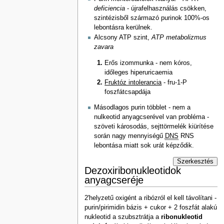
deficiencia
- újrafelhasználás csökken,
szintézisből származó purinok 100%-os
lebontásra kerülnek.
Alcsony ATP szint,
ATP metabolizmus
zavara
Erős izommunka - nem kóros,
időleges hiperuricaemia
Fruktóz intolerancia
- fru-1-P
foszfátcsapdája
Másodlagos purin többlet - nem a
nulkeotid anyagcserével van probléma -
szöveti károsodás, sejttörmelék kiürítése
során nagy mennyiségű
DNS
RNS
lebontása miatt sok urát képződik.
Szerkesztés
Dezoxiribonukleotidok
anyagcseréje
2'helyzetű oxigént a ribózról el kell távolítani -
purin/pirimidin bázis + cukor + 2 foszfát alakú
nukleotid a szubsztrátja a
ribonukleotid