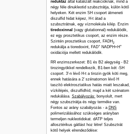
reduktáz
által katalizált reakcióknak, mind a
négy féle dinukleotid szubsztrátja, külön kötő
helyeken. Két enzim SH csoport átmeneti
diszulfid hidat képez, H-t átad a
szubsztrátnak, egy vízmolekula kilép. Enzim
tiredoxinnal
(vagy glutationnal) redukálódik,
ez egy prosztetikus csoport, az enzim része.
Szintén prosztetikus csoport, FADH
2
+
+
redukálja a tioredoxint, FAD
NADPH+H
oxidációja mellett redukálódik.
RR enzimszerkezet: B1 és B2 alegység - B2
tirozingyökkel rendelkezik, B1-ben két -SH
csoport. 3'-n lévő H-t a tirozin gyök köti meg,
ennek hatására a 2' szénatomon lévő H
taszító elektrosztatikus hatás miatt leszakad,
vízkilépés, diszulfidhíd, majd a két szénatom
redukálása.
Szabályozás:
bonyolult, mert
négy szubsztrátja és négy terméke van.
Fontos az arány szabályozás - a
DNS
polimerizálásához szükséges arányban
termeljen nukleotidokat. dATP teljes
allosztérikus gátlást hoz létre! Szubsztrát
kötő helyek elrendeződése: