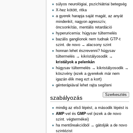
súlyos neurológiai, pszichiátriai betegség
X-hez kötött, ritka
a gyerek harapja saját magát, az anyát
mindenkit, nagyon agresszív,
öncsonkítás, mentális retardáció
hyperuricemia: húgysav túltermelés
bazális ganglionok nem tudnak GTP-t
szint. de novo → alacsony szint
honnan lehet észrevenni? húgysav
túltermelés → kikristályosodik →
kristályok a pelenkán
húgysav túltermelés → kikristályosodik →
köszvény (ezek a gyerekek már nem
igazán élik meg ezt a kort)
génterápiával lehet rajta segíteni
Szerkesztés
szabályozás
mindig az első lépést, a második lépést is
AMP
-vel és
GMP
-vel (ezek a de novo
szint. végtermékei)
ha mentőreakcióból → gátolják a de novo
szintézist