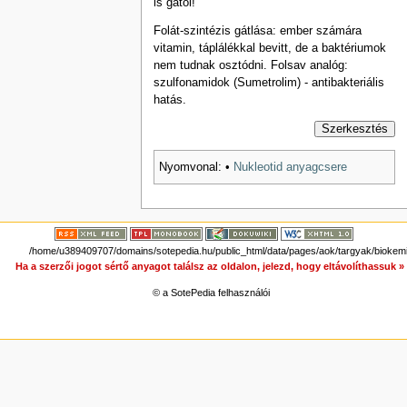
is gátol!
Folát-szintézis gátlása: ember számára
vitamin, táplálékkal bevitt, de a baktériumok
nem tudnak osztódni. Folsav analóg:
szulfonamidok (Sumetrolim) - antibakteriális
hatás.
Szerkesztés
Nyomvonal:
•
Nukleotid anyagcsere
/home/u389409707/domains/sotepedia.hu/public_html/data/pages/aok/targyak/biokemia
Ha a szerzői jogot sértő anyagot találsz az oldalon, jelezd, hogy eltávolíthassuk 
© a SotePedia felhasználói