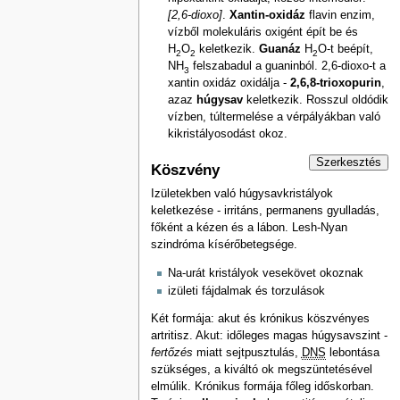
[2,6-dioxo]
.
Xantin-oxidáz
flavin enzim,
vízből molekuláris oxigént épít be és
H
O
keletkezik.
Guanáz
H
O-t beépít,
2
2
2
NH
felszabadul a guaninból. 2,6-dioxo-t a
3
xantin oxidáz oxidálja -
2,6,8-trioxopurin
,
azaz
húgysav
keletkezik. Rosszul oldódik
vízben, túltermelése a vérpályákban való
kikristályosodást okoz.
Szerkesztés
Köszvény
Izületekben való húgysavkristályok
keletkezése - irritáns, permanens gyulladás,
főként a kézen és a lábon. Lesh-Nyan
szindróma kísérőbetegsége.
Na-urát kristályok vesekövet okoznak
izületi fájdalmak és torzulások
Két formája: akut és krónikus köszvényes
artritisz. Akut: időleges magas húgysavszint -
fertőzés
miatt sejtpusztulás,
DNS
lebontása
szükséges, a kiváltó ok megszüntetésével
elmúlik. Krónikus formája főleg időskorban.