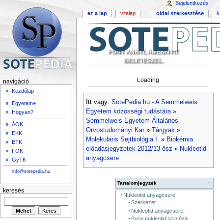
Bejelentkezés
ez a lap
vitalap
oldal szerkesztése
k
PONT ANNYI, AMENNYIT
BELETESZEL.
Loading
navigáció
Kezdőlap
Itt vagy:
SotePedia.hu - A Semmelweis
Egyetem+
Egyetem közösségi tudástára
»
Hogyan?
Semmelweis Egyetem Általános
ÁOK
Orvostudományi Kar
»
Tárgyak
»
EKK
Molekuláris Sejtbiológia I.
»
Biokémia
ETK
előadásjegyzetek 2012/13 ősz
»
Nukleotid
FOK
anyagcsere
GyTK
info@sotepedia.hu
Tartalomjegyzék
−
keresés
Nukleotid anyagcsere
Szerkezet
Nukleotid anyagcsere:
Purin nukleotid szintézis