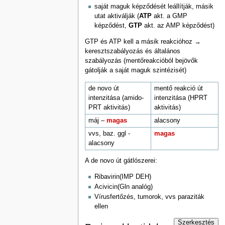
saját maguk képződését leállítják, másik
utat aktiválják (
ATP
akt. a GMP
képződést,
GTP
akt. az AMP képződést)
GTP és ATP kell a másik reakcióhoz →
keresztszabályozás és általános
szabályozás (mentőreakcióból bejövők
gátolják a saját maguk szintézisét)
de novo út
mentő reakció út
intenzitása (amido-
intenzitása (HPRT
PRT aktivitás)
aktivitás)
máj –
magas
alacsony
vvs, baz. ggl -
magas
alacsony
A de novo út gátlószerei:
Ribavirin(IMP DEH)
Acivicin(Gln analóg)
Vírusfertőzés, tumorok, vvs paraziták
ellen
Szerkesztés