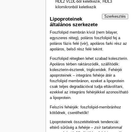
HDL2 VLDL-ből keletkezik, HDL3
kilomikronból keletkezik
Szerkesztés
Lipoproteinek
általános szerkezete
Foszfolipid membrán kívül (nem bilayer,
egyszeres réteg), poláros foszfolipid fej a
poláros fázis felé (vér), apoláros farki rész az
apoláros, belső rész felé tekint.
Foszfolipid rétegben lehet szabad koleszterin.
Apoláros térben raktározódik, szállítódik:
koleszterin-észterek, trigliceridek. Fehérjéi
apoproteinek – integráns fehérje átér a
foszfolipid membránon, ezeket a lipoprotein
csak teljes degradációval tudja eltávolítani,
ezekkel az integráns fehérjékkel azonosítható
a lipoprotein.
Felszíni fehérjék: foszfolipid-membránhoz
kötődnek, cserélhetők!
Lipoproteinek összetételének tendenciái:
eltérő sűrűség a
fehérje – zsír tartalommal