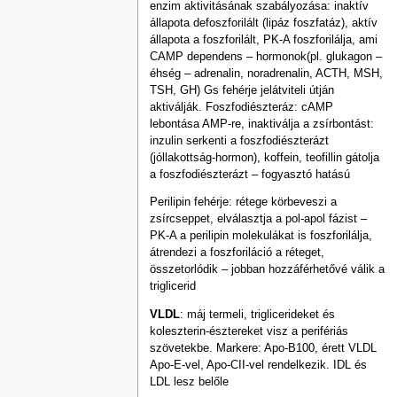
enzim aktivitásának szabályozása: inaktív
állapota defoszforilált (lipáz foszfatáz), aktív
állapota a foszforilált, PK-A foszforilálja, ami
CAMP dependens – hormonok(pl. glukagon –
éhség – adrenalin, noradrenalin, ACTH, MSH,
TSH, GH) Gs fehérje jelátviteli útján
aktiválják. Foszfodiészteráz: cAMP
lebontása AMP-re, inaktiválja a zsírbontást:
inzulin serkenti a foszfodiészterázt
(jóllakottság-hormon), koffein, teofillin gátolja
a foszfodiészterázt – fogyasztó hatású
Perilipin fehérje: rétege körbeveszi a
zsírcseppet, elválasztja a pol-apol fázist –
PK-A a perilipin molekulákat is foszforilálja,
átrendezi a foszforiláció a réteget,
összetorlódik – jobban hozzáférhetővé válik a
triglicerid
VLDL
: máj termeli, triglicerideket és
koleszterin-észtereket visz a perifériás
szövetekbe. Markere: Apo-B100, érett VLDL
Apo-E-vel, Apo-CII-vel rendelkezik. IDL és
LDL lesz belőle