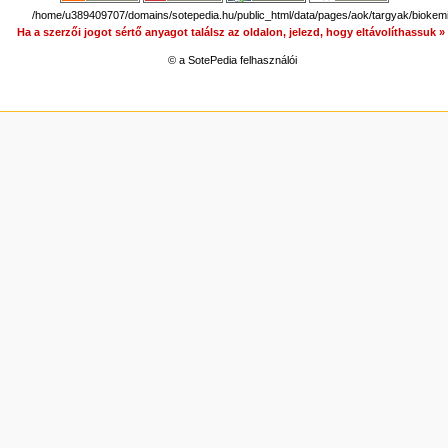
/home/u389409707/domains/sotepedia.hu/public_html/data/pages/aok/targyak/biokemia
Ha a szerzői jogot sértő anyagot találsz az oldalon, jelezd, hogy eltávolíthassuk 
© a SotePedia felhasználói