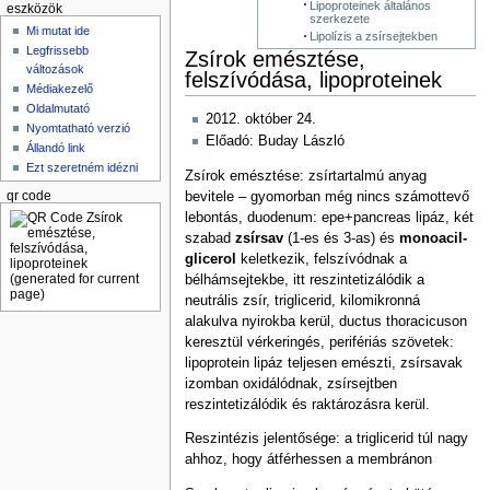
Lipoproteinek általános
eszközök
szerkezete
Mi mutat ide
Lipolízis a zsírsejtekben
Legfrissebb
Zsírok emésztése,
változások
felszívódása, lipoproteinek
Médiakezelő
Oldalmutató
2012. október 24.
Nyomtatható verzió
Előadó: Buday László
Állandó link
Ezt szeretném idézni
Zsírok emésztése: zsírtartalmú anyag
bevitele – gyomorban még nincs számottevő
qr code
lebontás, duodenum: epe+pancreas lipáz, két
szabad
zsírsav
(1-es és 3-as) és
monoacil-
glicerol
keletkezik, felszívódnak a
bélhámsejtekbe, itt reszintetizálódik a
neutrális zsír, triglicerid, kilomikronná
alakulva nyirokba kerül, ductus thoracicuson
keresztül vérkeringés, perifériás szövetek:
lipoprotein lipáz teljesen emészti, zsírsavak
izomban oxidálódnak, zsírsejtben
reszintetizálódik és raktározásra kerül.
Reszintézis jelentősége: a triglicerid túl nagy
ahhoz, hogy átférhessen a membránon