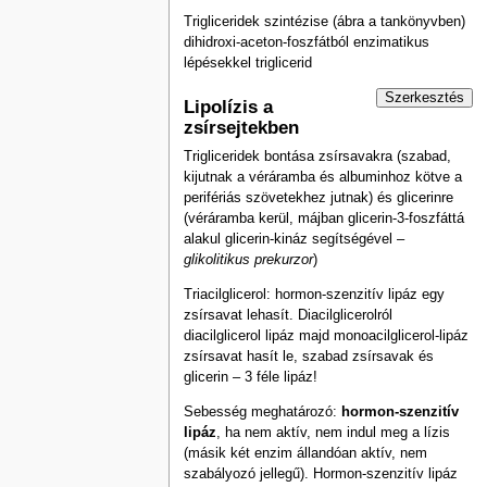
Trigliceridek szintézise (ábra a tankönyvben)
dihidroxi-aceton-foszfátból enzimatikus
lépésekkel triglicerid
Szerkesztés
Lipolízis a
zsírsejtekben
Trigliceridek bontása zsírsavakra (szabad,
kijutnak a véráramba és albuminhoz kötve a
perifériás szövetekhez jutnak) és glicerinre
(véráramba kerül, májban glicerin-3-foszfáttá
alakul glicerin-kináz segítségével –
glikolitikus prekurzor
)
Triacilglicerol: hormon-szenzitív lipáz egy
zsírsavat lehasít. Diacilglicerolról
diacilglicerol lipáz majd monoacilglicerol-lipáz
zsírsavat hasít le, szabad zsírsavak és
glicerin – 3 féle lipáz!
Sebesség meghatározó:
hormon-szenzitív
lipáz
, ha nem aktív, nem indul meg a lízis
(másik két enzim állandóan aktív, nem
szabályozó jellegű). Hormon-szenzitív lipáz