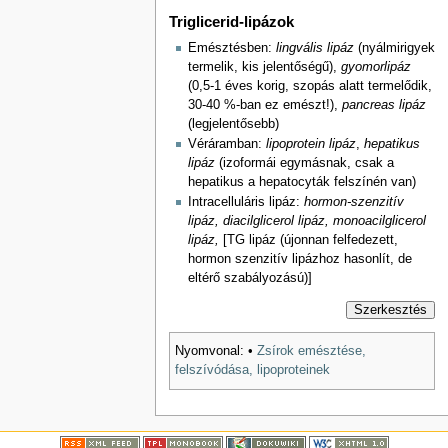
Triglicerid-lipázok
Emésztésben:
lingvális lipáz
(nyálmirigyek
termelik, kis jelentőségű),
gyomorlipáz
(0,5-1 éves korig, szopás alatt termelődik,
30-40 %-ban ez emészt!),
pancreas lipáz
(legjelentősebb)
Véráramban:
lipoprotein lipáz
,
hepatikus
lipáz
(izoformái egymásnak, csak a
hepatikus a hepatocyták felszínén van)
Intracelluláris lipáz:
hormon-szenzitív
lipáz, diacilglicerol lipáz, monoacilglicerol
lipáz,
[TG lipáz (újonnan felfedezett,
hormon szenzitív lipázhoz hasonlít, de
eltérő szabályozású)]
Szerkesztés
Nyomvonal:
•
Zsírok emésztése,
felszívódása, lipoproteinek