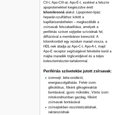
CII-t, Apo-CIII-at, Apo-E-t, ezekkel a felszíni
apoproteinekkel kiegészülve érett
kilomikronná
alakul. Lipoprotein-lipáz:
heparán-szulfáthoz kötött a
kapillárisendothelen – megkezdődik a
zsírsavak felszabadítása, amelyek a
perifériás szövet sejtjeibe szívódnak fel,
diffúzióval a membránon keresztül. A
kilomikronból egy rezidum marad vissza, a
HDL-nek átadja az Apo-C-t, Apo-A-t, majd
Apo-E receptor segítségével felvételre kerül a
májba maradék trigliceridjével és a teljes
koleszterinészter-tartalommal.
Perifériás szövetekbe jutott zsírsavak:
izomsejt:
béta-oxidáció
,
energiaszolgáltatás. Fehér izom:
glikolitikus, főként glikogénraktár
bontásával, gyors működés, Vörös izom:
mitokondriumban gazdag, főként
zsírsavak bontásával
zsírsejtekben
reszintetizálódnak
,
raktározódnak