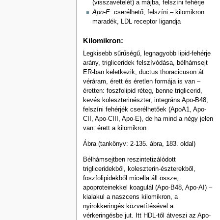
(visszavételét) a májba, felszíni fehérje
Apo-E
: cserélhető, felszíni – kilomikron
maradék, LDL receptor ligandja
Kilomikron:
Legkisebb sűrűségű, legnagyobb lipid-fehérje
arány, trigliceridek felszívódása, bélhámsejt
ER-ban keletkezik, ductus thoracicuson át
véráram, érett és éretlen formája is van –
éretten: foszfolipid réteg, benne triglicerid,
kevés koleszterinészter, integráns Apo-B48,
felszíni fehérjék cserélhetőek (ApoA1, Apo-
CII, Apo-CIII, Apo-E), de ha mind a négy jelen
van: érett a kilomikron
Ábra (tankönyv: 2-135. ábra, 183. oldal)
Bélhámsejtben reszintetizálódott
trigliceridekből, koleszterin-észterekből,
foszfolipidekből micella áll össze,
apoproteinekkel koagulál (Apo-B48, Apo-AI) –
kialakul a naszcens kilomikron, a
nyirokkeringés közvetítésével a
vérkeringésbe jut. Itt HDL-től átveszi az Apo-