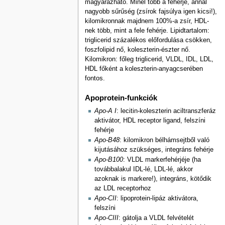
magyarázható. Minél több a fehérje, annál
nagyobb sűrűség (zsírok fajsúlya igen kicsi!),
kilomikronnak majdnem 100%-a zsír, HDL-
nek több, mint a fele fehérje. Lipidtartalom:
triglicerid százalékos előfordulása csökken,
foszfolipid nő, koleszterin-észter nő.
Kilomikron: főleg triglicerid, VLDL, IDL, LDL,
HDL főként a koleszterin-anyagcserében
fontos.
Apoprotein-funkciók
Apo-A I
: lecitin-koleszterin aciltranszferáz
aktivátor, HDL receptor ligand, felszíni
fehérje
Apo-B48
: kilomikron bélhámsejtből való
kijutásához szükséges, integráns fehérje
Apo-B100
: VLDL markerfehérjéje (ha
továbbalakul IDL-lé, LDL-lé, akkor
azoknak is markere!), integráns, kötődik
az LDL receptorhoz
Apo-CII
: lipoprotein-lipáz aktivátora,
felszíni
Apo-CIII
: gátolja a VLDL felvételét