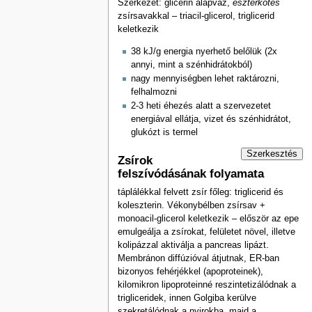
Szerkezet: glicerin alapváz,
észterkötés
zsírsavakkal – triacil-glicerol, triglicerid
keletkezik
38 kJ/g energia nyerhető belőlük (2x
annyi, mint a szénhidrátokból)
nagy mennyiségben lehet raktározni,
felhalmozni
2-3 heti éhezés alatt a szervezetet
energiával ellátja, vizet és szénhidrátot,
glukózt is termel
Szerkesztés
Zsírok
felszívódásának folyamata
táplálékkal felvett zsír főleg: triglicerid és
koleszterin. Vékonybélben zsírsav +
monoacil-glicerol keletkezik – először az epe
emulgeálja a zsírokat, felületet növel, illetve
kolipázzal aktiválja a pancreas lipázt.
Membránon diffúzióval átjutnak, ER-ban
bizonyos fehérjékkel (apoproteinek),
kilomikron lipoproteinné reszintetizálódnak a
trigliceridek, innen Golgiba kerülve
szekretálódnak a nyirokba, majd a