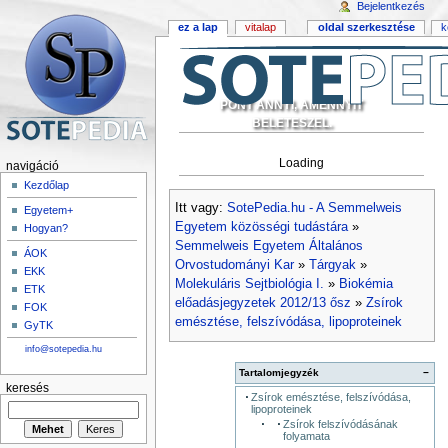
Bejelentkezés
ez a lap
vitalap
oldal szerkesztése
k
PONT ANNYI, AMENNYIT
BELETESZEL.
Loading
navigáció
Kezdőlap
Itt vagy:
SotePedia.hu - A Semmelweis
Egyetem+
Egyetem közösségi tudástára
»
Hogyan?
Semmelweis Egyetem Általános
ÁOK
Orvostudományi Kar
»
Tárgyak
»
EKK
Molekuláris Sejtbiológia I.
»
Biokémia
ETK
előadásjegyzetek 2012/13 ősz
»
Zsírok
FOK
emésztése, felszívódása, lipoproteinek
GyTK
info@sotepedia.hu
Tartalomjegyzék
−
keresés
Zsírok emésztése, felszívódása,
lipoproteinek
Zsírok felszívódásának
folyamata