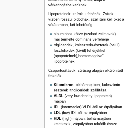
vérkeringésbe kerülnek.
Lipoproteinek: zsírok + fehérjék. Zsírok
vízben rosszul oldódnak, szállítani kell őket a
véráramban, két lehetőség:
albuminhoz kötve (szabad zsírsavak) –
máj termelte domináns vérfehérje
trigliceridek, koleszterin-észterek (belül),
foszfolipidek (kívül) fehérjékkel
(apoproteinek)„becsomagolva”
lipoproteinek
Csoportosításuk: sűrűség alapján elkülönített
frakciók.
Kilomikron
, bélhámsejtben, koleszterin-
észterek+trigliceridek szállítása
VLDL
(very low density lipoprotein)
májban
IDL
(intermedier) VLDL-ből az érpályában
LDL
(low) IDL-ből az érpályában
HDL
(high) májban, bélhámsejtben
keletkezik, várpályában rakódik össze.