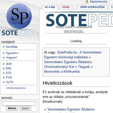
Bejelentkezés
ez a lap
vitalap
oldal szerkesztése
k
PONT ANNYI, AMENNYIT
BELETESZEL.
Loading
navigáció
Kezdőlap
Itt vagy:
SotePedia.hu - A Semmelweis
Egyetem+
Egyetem közösségi tudástára
»
Hogyan?
Semmelweis Egyetem Általános
ÁOK
Orvostudományi Kar
»
Tárgyak
»
EKK
Bevezetés a Klinikumba
ETK
FOK
Hivatkozások
GyTK
info@sotepedia.hu
Ez azoknak az oldalaknak a listája, amelyek
erre az oldalra „visszamutatnak”
keresés
(hivatkoznak).
Semmelweis Egyetem Általános