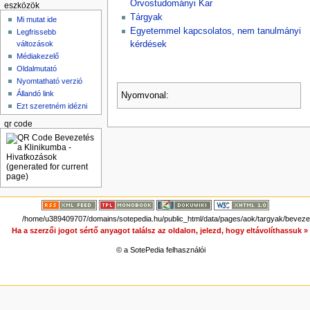
Orvostudományi Kar
eszközök
Tárgyak
Mi mutat ide
Egyetemmel kapcsolatos, nem tanulmányi
Legfrissebb
változások
kérdések
Médiakezelő
Oldalmutató
Nyomtatható verzió
Állandó link
Nyomvonal:
Ezt szeretném idézni
qr code
/home/u389409707/domains/sotepedia.hu/public_html/data/pages/aok/targyak/beveze
Ha a szerzői jogot sértő anyagot találsz az oldalon, jelezd, hogy eltávolíthassuk 
© a SotePedia felhasználói