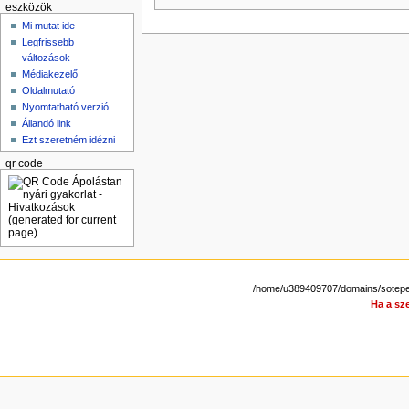
eszközök
Mi mutat ide
Legfrissebb
változások
Médiakezelő
Oldalmutató
Nyomtatható verzió
Állandó link
Ezt szeretném idézni
qr code
/home/u389409707/domains/sotepedi
Ha a sze