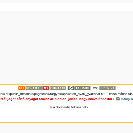
a.hu/public_html/data/pages/aok/targyak/apolastan_nyari_gyakorlat.txt
· Utolsó módosítás
rzői jogot sértő anyagot találsz az oldalon, jelezd, hogy eltávolíthassuk »
info@s
© a SotePedia felhasználói