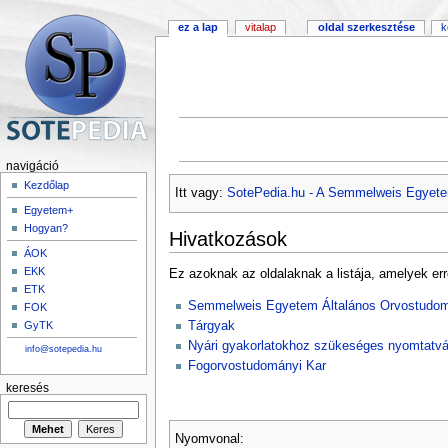
ez a lap
vitalap
oldal szerkesztése
k
navigáció
Kezdőlap
Itt vagy:
SotePedia.hu - A Semmelweis Egyete
Egyetem+
Hogyan?
Hivatkozások
ÁOK
EKK
Ez azoknak az oldalaknak a listája, amelyek err
ETK
Semmelweis Egyetem Általános Orvostudom
FOK
Tárgyak
GyTK
Nyári gyakorlatokhoz szükeséges nyomtatv
info@sotepedia.hu
Fogorvostudományi Kar
keresés
Nyomvonal: