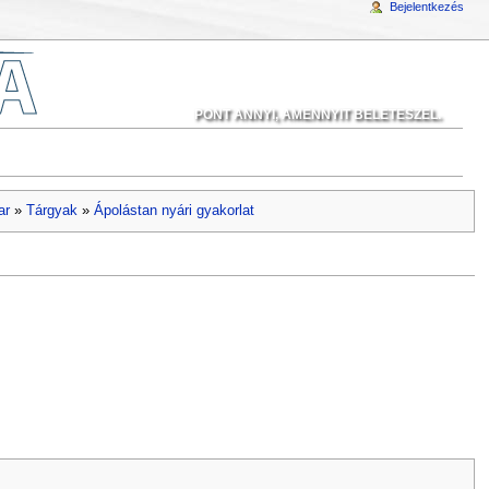
Bejelentkezés
PONT ANNYI, AMENNYIT BELETESZEL.
ar
»
Tárgyak
»
Ápolástan nyári gyakorlat