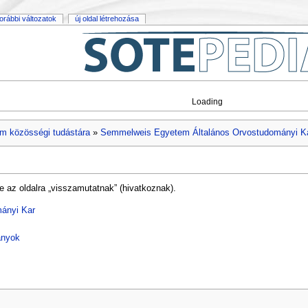
orábbi változatok
új oldal létrehozása
Loading
m közösségi tudástára
»
Semmelweis Egyetem Általános Orvostudományi K
e az oldalra „visszamutatnak” (hivatkoznak).
ányi Kar
ányok