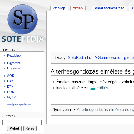
ez a lap
vitalap
oldal szerkesztése
k
navigáció
Kezdőlap
Itt vagy:
SotePedia.hu - A Semmelweis Egyete
Egyetem+
Hogyan?
A terhesgondozás elmélete és 
ÁOK
EKK
Érdekes hasznos tárgy. félév végén szóbeli 
ETK
kidolgozott tételek:
letöltés
FOK
GyTK
info@sotepedia.hu
Nyomvonal:
•
A terhesgondozás elmélete és gy
keresés