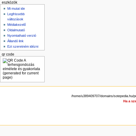
eszközök
Mi mutat ide
Legfrissebb
változások
Médiakezelő
Oldalmutató
Nyomtatható verzió
Állandó link
Ezt szeretném idézni
qr code
/home/u389409707/domains/sotepedia.hu/pu
Ha a sze