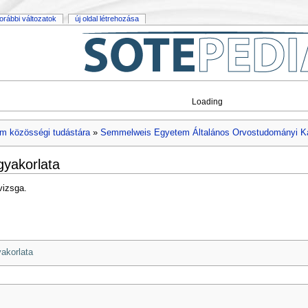
orábbi változatok
új oldal létrehozása
Loading
m közösségi tudástára
»
Semmelweis Egyetem Általános Orvostudományi K
gyakorlata
vizsga.
akorlata