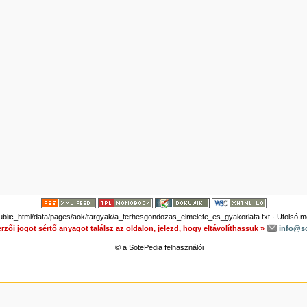
blic_html/data/pages/aok/targyak/a_terhesgondozas_elmelete_es_gyakorlata.txt
· Utolsó m
rzői jogot sértő anyagot találsz az oldalon, jelezd, hogy eltávolíthassuk »
info@s
© a SotePedia felhasználói