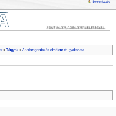
Bejelentkezés
PONT ANNYI, AMENNYIT BELETESZEL.
ar
»
Tárgyak
»
A terhesgondozás elmélete és gyakorlata