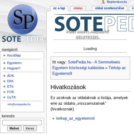
Bejelentkezés
ez a lap
vitalap
oldal szerkesztése
k
PONT ANNYI, AMENNYIT
BELETESZEL.
Loading
navigáció
Kezdőlap
Itt vagy:
SotePedia.hu - A Semmelweis
Egyetem+
Egyetem közösségi tudástára
»
Térkép az
Hogyan?
Egyetemről
ÁOK
EKK
Hivatkozások
ETK
FOK
GyTK
Ez azoknak az oldalaknak a listája, amelyek
erre az oldalra „visszamutatnak”
info@sotepedia.hu
(hivatkoznak).
keresés
terkep_az_egyetemrol