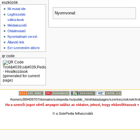
eszközök
Mi mutat ide
Nyomvonal:
Legfrissebb
változások
Médiakezelő
Oldalmutató
Nyomtatható verzió
Állandó link
Ezt szeretném idézni
qr code
/home/u389409707/domains/sotepedia.hu/public_html/data/pages/szerkesztoknek/troll
Ha a szerzői jogot sértő anyagot találsz az oldalon, jelezd, hogy eltávolíthassuk 
© a SotePedia felhasználói