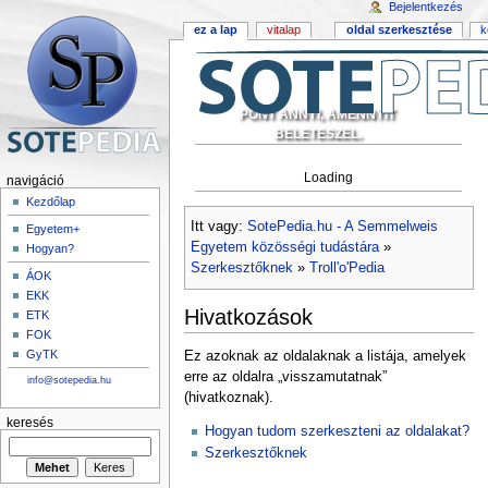
Bejelentkezés
ez a lap
vitalap
oldal szerkesztése
k
PONT ANNYI, AMENNYIT
BELETESZEL.
Loading
navigáció
Kezdőlap
Itt vagy:
SotePedia.hu - A Semmelweis
Egyetem+
Egyetem közösségi tudástára
»
Hogyan?
Szerkesztőknek
»
Troll'o'Pedia
ÁOK
EKK
Hivatkozások
ETK
FOK
GyTK
Ez azoknak az oldalaknak a listája, amelyek
erre az oldalra „visszamutatnak”
info@sotepedia.hu
(hivatkoznak).
keresés
Hogyan tudom szerkeszteni az oldalakat?
Szerkesztőknek