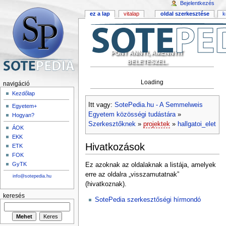
Bejelentkezés
ez a lap
vitalap
oldal szerkesztése
k
PONT ANNYI, AMENNYIT
BELETESZEL.
Loading
navigáció
Kezdőlap
Itt vagy:
SotePedia.hu - A Semmelweis
Egyetem+
Egyetem közösségi tudástára
»
Hogyan?
Szerkesztőknek
»
projektek
»
hallgatoi_elet
ÁOK
EKK
Hivatkozások
ETK
FOK
GyTK
Ez azoknak az oldalaknak a listája, amelyek
erre az oldalra „visszamutatnak”
info@sotepedia.hu
(hivatkoznak).
keresés
SotePedia szerkesztőségi hírmondó