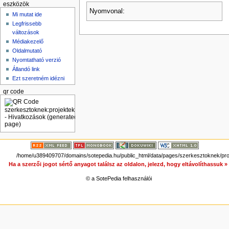
eszközök
Nyomvonal:
Mi mutat ide
Legfrissebb
változások
Médiakezelő
Oldalmutató
Nyomtatható verzió
Állandó link
Ezt szeretném idézni
qr code
/home/u389409707/domains/sotepedia.hu/public_html/data/pages/szerkesztoknek/projek
Ha a szerzői jogot sértő anyagot találsz az oldalon, jelezd, hogy eltávolíthassuk 
© a SotePedia felhasználói