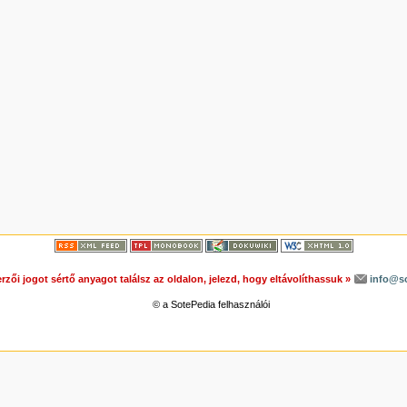
rzői jogot sértő anyagot találsz az oldalon, jelezd, hogy eltávolíthassuk »
info@s
© a SotePedia felhasználói