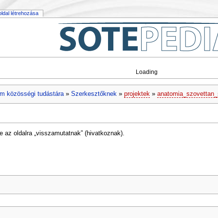
 oldal létrehozása
Loading
m közösségi tudástára
»
Szerkesztőknek
»
projektek
»
anatomia_szovettan_
e az oldalra „visszamutatnak” (hivatkoznak).