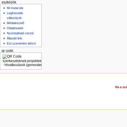
eszközök
Mi mutat ide
Legfrissebb
változások
Médiakezelő
Oldalmutató
Nyomtatható verzió
Állandó link
Ezt szeretném idézni
qr code
Ha a sze