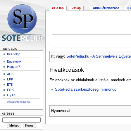
ez a lap
vitalap
oldal létrehozása
új
navigáció
Kezdőlap
Itt vagy:
SotePedia.hu - A Semmelweis Egyete
Egyetem+
Hogyan?
Hivatkozások
ÁOK
EKK
Ez azoknak az oldalaknak a listája, amelyek err
ETK
SotePedia szerkesztőségi hírmondó
FOK
GyTK
info@sotepedia.hu
Nyomvonal:
keresés