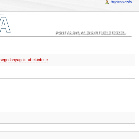
Bejelentkezés
PONT ANNYI, AMENNYIT BELETESZEL.
segedanyagok_attekintese