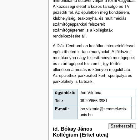
mikrohullámú sütővel várják a főzni vágyókat.
A közösségi életet a közös társalgó és TV
pezsdíti fel. Az épületben még konditerem,
klubhelyiség, teakonyha, és multimédiás
számítógépparkkal felszerelt
számítógépterem is a kollégisták
rendelkezésére áll.
A Diák Centrumban korlátlan interneteléréssel
egészítheted ki tanulmányaidat. A földszinti
mosókonyha nagy teljesítményű mosógéppel
és szárítógéppel felszerelt, így térítés
ellenében a mosás is könnyen megoldható.
Az épülethez parkosított kert, sportpálya és
parkolóhely is tartozik.
ügyintéző:
Joó Viktória
Tel.:
06-20/666-3981
E-mail:
joo.viktoria@semmelweis-
univ.hu
Szerkesztés
id. Bókay János
Kollégium (Erkel utca)