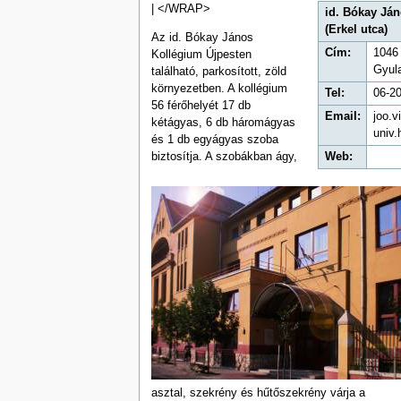
| </WRAP>
id. Bókay Já
(Erkel utca)
Az id. Bókay János
Cím:
1046 
Kollégium Újpesten
Gyula
található, parkosított, zöld
környezetben. A kollégium
Tel:
06-2
56 férőhelyét 17 db
Email:
joo.
kétágyas, 6 db háromágyas
univ.
és 1 db egyágyas szoba
biztosítja. A szobákban ágy,
Web:
asztal, szekrény és hűtőszekrény várja a