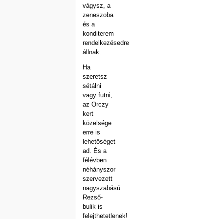
vágysz, a
zeneszoba
és a
konditerem
rendelkezésedre
állnak.
Ha
szeretsz
sétálni
vagy futni,
az Orczy
kert
közelsége
erre is
lehetőséget
ad. És a
félévben
néhányszor
szervezett
nagyszabású
Rezső-
bulik is
felejthetetlenek!