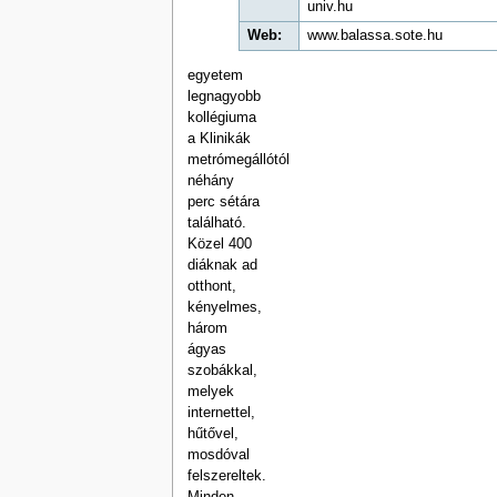
univ.hu
Web:
www.balassa.sote.hu
egyetem
legnagyobb
kollégiuma
a Klinikák
metrómegállótól
néhány
perc sétára
található.
Közel 400
diáknak ad
otthont,
kényelmes,
három
ágyas
szobákkal,
melyek
internettel,
hűtővel,
mosdóval
felszereltek.
Minden