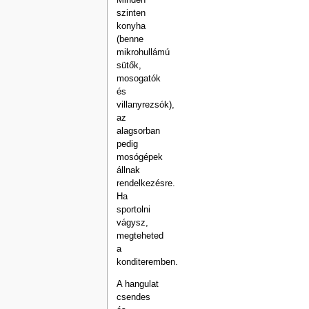
szinten
konyha
(benne
mikrohullámú
sütők,
mosogatók
és
villanyrezsók),
az
alagsorban
pedig
mosógépek
állnak
rendelkezésre.
Ha
sportolni
vágysz,
megteheted
a
konditeremben.
A hangulat
csendes