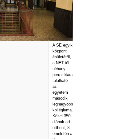
A SE egyik
központi
épületétől,
a NET-től
néhány
perc sétára
található
az
egyetem
második
legnagyobb
kollégiuma.
Közel 350
diának ad
otthont, 3
emeletén a