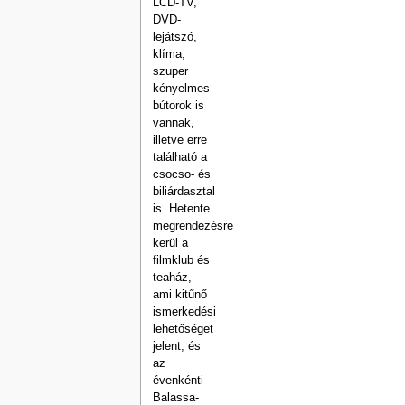
LCD-TV,
DVD-
lejátszó,
klíma,
szuper
kényelmes
bútorok is
vannak,
illetve erre
található a
csocso- és
biliárdasztal
is. Hetente
megrendezésre
kerül a
filmklub és
teaház,
ami kitűnő
ismerkedési
lehetőséget
jelent, és
az
évenkénti
Balassa-