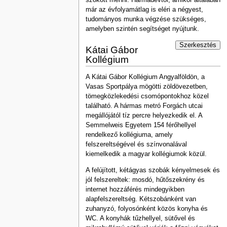
már az évfolyamátlag is eléri a négyest,
tudományos munka végzése szükséges,
amelyben szintén segítséget nyújtunk.
Szerkesztés
Kátai Gábor
Kollégium
A Kátai Gábor Kollégium Angyalföldön, a
Vasas Sportpálya mögötti zöldövezetben,
tömegközlekedési csomópontokhoz közel
található. A hármas metró Forgách utcai
megállójától tíz percre helyezkedik el. A
Semmelweis Egyetem 154 férőhellyel
rendelkező kollégiuma, amely
felszereltségével és színvonalával
kiemelkedik a magyar kollégiumok közül.
A felújított, kétágyas szobák kényelmesek és
jól felszereltek: mosdó, hűtőszekrény és
internet hozzáférés mindegyikben
alapfelszereltség. Kétszobánként van
zuhanyzó, folyosónként közös konyha és
WC. A konyhák tűzhellyel, sütővel és