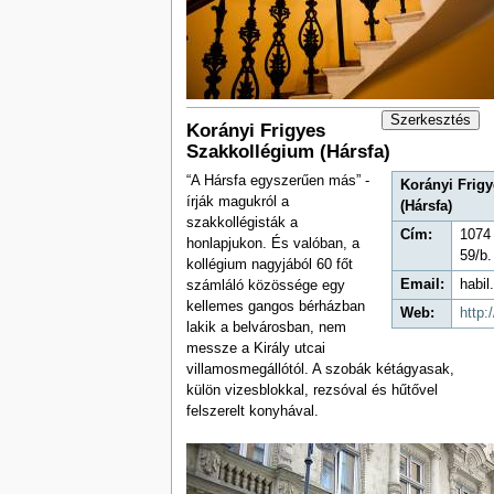
Szerkesztés
Korányi Frigyes
Szakkollégium (Hársfa)
“A Hársfa egyszerűen más” -
Korányi Frig
írják magukról a
(Hársfa)
szakkollégisták a
Cím:
1074 
honlapjukon. És valóban, a
59/b.
kollégium nagyjából 60 főt
Email:
habi
számláló közössége egy
kellemes gangos bérházban
Web:
http:
lakik a belvárosban, nem
messze a Király utcai
villamosmegállótól. A szobák kétágyasak,
külön vizesblokkal, rezsóval és hűtővel
felszerelt konyhával.