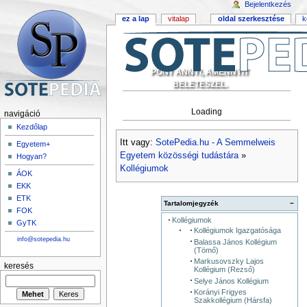
Bejelentkezés
ez a lap
vitalap
oldal szerkesztése
k
PONT ANNYI, AMENNYIT
BELETESZEL.
Loading
navigáció
Kezdőlap
Itt vagy:
SotePedia.hu - A Semmelweis
Egyetem+
Egyetem közösségi tudástára
»
Hogyan?
Kollégiumok
ÁOK
EKK
ETK
Tartalomjegyzék
−
FOK
Kollégiumok
GyTK
Kollégiumok Igazgatósága
info@sotepedia.hu
Balassa János Kollégium
(Tömő)
Markusovszky Lajos
keresés
Kollégium (Rezső)
Selye János Kollégium
Korányi Frigyes
Szakkollégium (Hársfa)