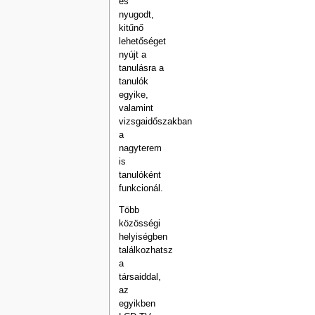
és
nyugodt,
kitűnő
lehetőséget
nyújt a
tanulásra a
tanulók
egyike,
valamint
vizsgaidőszakban
a
nagyterem
is
tanulóként
funkcionál.
Több
közösségi
helyiségben
találkozhatsz
a
társaiddal,
az
egyikben