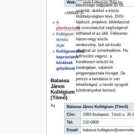
Web:
www.kollegium.sote.hu
közössége nagyjából 60 főt
számlál, akikkel a közös
</WRAPJ>
klubhelyiségben tévé, DVD-
lejátszó, projektor, biliárdasztal
A
és csocsóasztal segítségével
jelentkezésről
töltheted el az időt. Félévente
Kollégiumi
három-négy közös
térítési
rendezvény, buli ad kiváló
díjak
alkalmat az ismerkedésre. Ha
Kollégiumokkal
felfrissülni vágysz, a
kapcsolatos
konditerem erősítő és
kérdések
kardiogépei, valamint
gólyáknak
pingpongasztala hívogat. De
persze a tanulásra is van
Balassa
lehetőséged, a tanuló nyugodt
János
körülményeket biztosít.
Kollégium
(Tömő)
Az
Balassa János Kollégium (Tömő)
Cím:
1083 Budapest, Tömõ u. 35-3
Tel:
210-0800
Email:
balassa.kollegium@semmelw