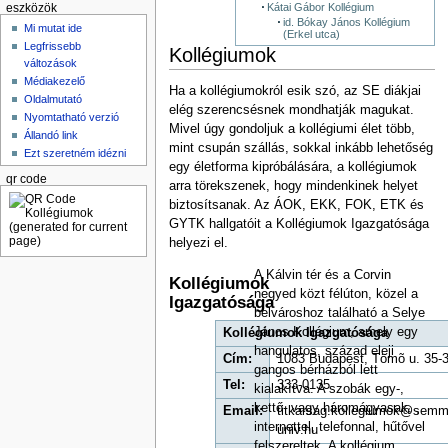
Kátai Gábor Kollégium
eszközök
id. Bókay János Kollégium
Mi mutat ide
(Erkel utca)
Legfrissebb
Kollégiumok
változások
Médiakezelő
Ha a kollégiumokról esik szó, az SE diákjai
Oldalmutató
elég szerencsésnek mondhatják magukat.
Nyomtatható verzió
Mivel úgy gondoljuk a kollégiumi élet több,
Állandó link
mint csupán szállás, sokkal inkább lehetőség
Ezt szeretném idézni
egy életforma kipróbálására, a kollégiumok
qr code
arra törekszenek, hogy mindenkinek helyet
biztosítsanak. Az ÁOK, EKK, FOK, ETK és
GYTK hallgatóit a Kollégiumok Igazgatósága
helyezi el.
A Kálvin tér és a Corvin
Kollégiumok
negyed közt félúton, közel a
Igazgatósága
belvároshoz található a Selye
János Kollégium, amely egy
Kollégiumok Igazgatósága
hangulatos, század eleji
Cím:
1083 Budapest, Tömõ u. 35-3
gangos bérházból lett
Tel:
333-0135
kialakítva. A szobák egy-,
kettő- vagy háromágyasak, ,
Email:
titkarsag.kollegiumok@semm
internettel, telefonnal, hűtővel
univ.hu
felszereltek. A kollégium