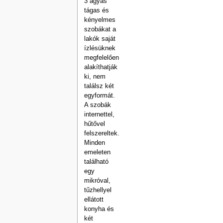
3 ágyas
tágas és
kényelmes
szobákat a
lakók saját
ízlésüknek
megfelelően
alakíthatják
ki, nem
találsz két
egyformát.
A szobák
internettel,
hűtővel
felszereltek.
Minden
emeleten
található
egy
mikróval,
tűzhellyel
ellátott
konyha és
két