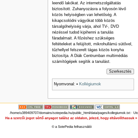
leendő lakókat. Az internetszolgáltatás
biztosított. Zuhanyozásra a folyosón lévő
közös helyiségben van lehetőség. A
kikapcsolódni vágyókat több közös
társalgóhelyiség várja, ahol TV-, DVD
nézéssel tudod kipihenni a tanulás
fáradalmait. A főzéshez szükséges
feltételeket a felújított, mikrohullámú sütővel,
tűzhellyel felszerelt tágas közös konyha
biztosítja. A Diák Centrumban multimédiás
számítógépek segítik a tanulást.
Szerkesztés
Nyomvonal:
•
Kollégiumok
/home/u389409707/domains/sotepedia.hu/public_html/data/pages/kollegiumok.txt
· Ut
Ha a szerzői jogot sértő anyagot találsz az oldalon, jelezd, hogy eltávolíthassuk 
© a SotePedia felhasználói