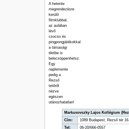
A hetente
megrendezésre
kerülő
filmklubbal,
az aulában
lévő
csocso és
pingpongjátékokkal
a társasági
életbe is
belecsöppenhetsz.
Egy
naplemente
pedig a
Rezső
tetőről
nézve
egészen
utánozhatatlan!
Markusovszky Lajos Kollégium (Rez
Cím:
1089 Budapest, Rezső tér 16
Tel:
06-20/666-0557