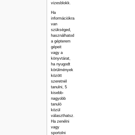
vizesblokk.
Ha
információkra
van
szükséged,
használhatod
a gépterem
gépeit
vagy a
könyvtárat,
ha nyugodt
körülmények
között
szeretnél
tanulni, 5
kisebb-
nagyobb
tanuló
közül
választhatsz.
Ha zenélni
vagy
sportolni