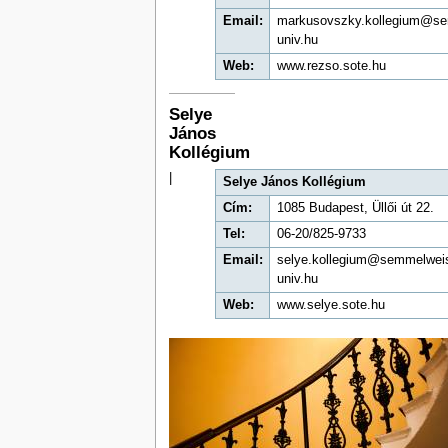
Email:
markusovszky.kollegium@se
univ.hu
Web:
www.rezso.sote.hu
Selye
János
Kollégium
|
Selye János Kollégium
Cím:
1085 Budapest, Üllői út 22.
Tel:
06-20/825-9733
Email:
selye.kollegium@semmelwei
univ.hu
Web:
www.selye.sote.hu