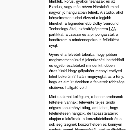
filmklub, kórus, gyakori teaházak és az
Exodus, vagy más néven Hársfahét mind
nagyon jó hangulatban telnek. A stúdió, ahol
kényelmesen tudod élvezni a legjobb
filmeket, a legmodernebb Dolby Surround
Technology által, számítógépterem
LAN
-
partikkal, a csocsó és a pinpongasztal, a
konditerem a mindennapokra is felüdülést
nyújt.
Gyere el a felvételi táborba, hogy jobban
megismerhessünk! A jelentkezési határidőről
és egyéb részletekről mindenkit időben
értesítünk! Hogy gólyaként mennyi esélyed
lehet bekerülni? Talán megnyugtat az a tény,
hogy az elmúlt években a felvettek többsége
elsőéves hallgató volt!
Mint szakmai kollégium, a bennmaradásnak
feltételei vannak: félévente teljesítendő
négyes tanulmányi átlag, ami lehet, hogy
félelmetesen hangzik, de tapasztalataink
alapján a lakóknak, a konzultációknak és a
sok segítségnek köszönhetően ez könnyen
szokott menni. Harmadévtől, amikor általában