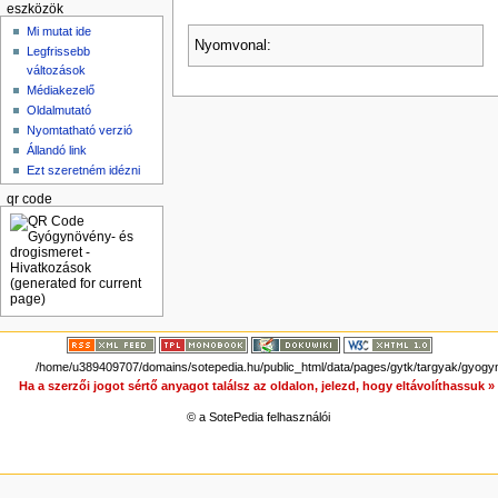
eszközök
Mi mutat ide
Nyomvonal:
Legfrissebb
változások
Médiakezelő
Oldalmutató
Nyomtatható verzió
Állandó link
Ezt szeretném idézni
qr code
/home/u389409707/domains/sotepedia.hu/public_html/data/pages/gytk/targyak/gyogy
Ha a szerzői jogot sértő anyagot találsz az oldalon, jelezd, hogy eltávolíthassuk 
© a SotePedia felhasználói