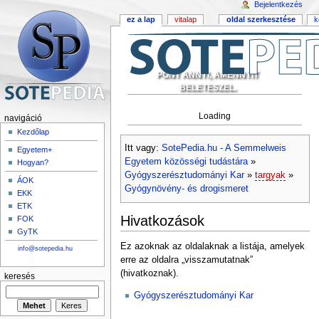
Bejelentkezés
ez a lap
vitalap
oldal szerkesztése
k
PONT ANNYI, AMENNYIT
BELETESZEL.
Loading
navigáció
Kezdőlap
Itt vagy:
SotePedia.hu - A Semmelweis
Egyetem+
Egyetem közösségi tudástára
»
Hogyan?
Gyógyszerésztudományi Kar
»
targyak
»
ÁOK
Gyógynövény- és drogismeret
EKK
ETK
Hivatkozások
FOK
GyTK
Ez azoknak az oldalaknak a listája, amelyek
info@sotepedia.hu
erre az oldalra „visszamutatnak”
(hivatkoznak).
keresés
Gyógyszerésztudományi Kar