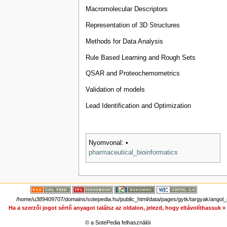
Macromolecular Descriptors
Representation of 3D Structures
Methods for Data Analysis
Rule Based Learning and Rough Sets
QSAR and Proteochemometrics
Validation of models
Lead Identification and Optimization
Nyomvonal:
•
pharmaceutical_bioinformatics
/home/u389409707/domains/sotepedia.hu/public_html/data/pages/gytk/targyak/angol
Ha a szerzői jogot sértő anyagot találsz az oldalon, jelezd, hogy eltávolíthassuk 
© a SotePedia felhasználói