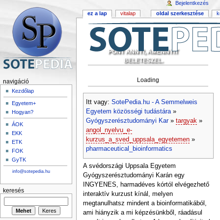
Bejelentkezés
ez a lap
vitalap
oldal szerkesztése
k
PONT ANNYI, AMENNYIT
BELETESZEL.
Loading
navigáció
Kezdőlap
Itt vagy:
SotePedia.hu - A Semmelweis
Egyetem+
Egyetem közösségi tudástára
»
Hogyan?
Gyógyszerésztudományi Kar
»
targyak
»
ÁOK
angol_nyelvu_e-
EKK
kurzus_a_sved_uppsala_egyetemen
»
ETK
pharmaceutical_bioinformatics
FOK
GyTK
A svédországi Uppsala Egyetem
info@sotepedia.hu
Gyógyszerésztudományi Karán egy
INGYENES, harmadéves kórtól elvégezhető
keresés
interaktív kurzust kínál, melyen
megtanulhatsz mindent a bioinformatikából,
ami hiányzik a mi képzésünkből, ráadásul