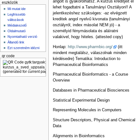
angolt is gyakorolhatsz. A kurzus kreditjeit el
eszközök
lehet fogadtatni a Tanulmányi Osztályon!! A
Mi mutat ide
jelentkezéshez szükséges: -az elvégzett
Legfrissebb
kreditek angol nyelvű kivonata (tanulmányi
változások
osztályról, index másolat NEM jó) - a
Médiakezelő
személyid fénymásolata és aláíratni
Oldalmutató
Nyomtatható verzió
valakivel, hogy hiteles. (attested copy)
Állandó link
Honlap:
http://www.pharmbio.org/
(itt
Ezt szeretném idézni
mindent megtalálsz, válaszolnak minden
qr code
kérdésedre) Tematika: Introduction to
Pharmaceutical Bioinformatics
Pharmaceutical Bioinformatics - a Course
Overview
Databases in Pharmaceutical Biosciences
Statistical Experimental Design
Representing Molecules in Computers
Structure Descriptors, Physical and Chemical
Data
Alignments in Bioinformatics