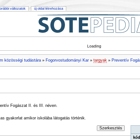
orábbi változatok
új oldal létrehozása
Loading
m közösségi tudástára
»
Fogorvostudományi Kar
»
targyak
»
Preventív Fogás
entív Fogászat II. és III. néven.
 gyakorlat amikor iskolába látogatás történik.
Szerkesztés
kód