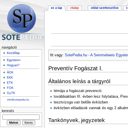
ez a lap
vitalap
oldal szerkesztése
k
navigáció
Kezdőlap
Itt vagy:
SotePedia.hu - A Semmelweis Egyete
Egyetem+
Hogyan?
Preventív Fogászat I.
ÁOK
EKK
Általános leírás a tárgyról
ETK
FOK
témája a fogászati prevenció
GyTK
továbbiakban III. évben lesz folytatása, Prev
info@sotepedia.hu
tesztvizsga van belőle évközben
évközben előadások vannak és egy 2 alkalmas
keresés
Tankönyvek, jegyzetek