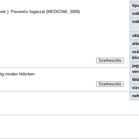
típ
zerk.): Preventív fogászat (MEDICINA, 2009)
int
int
okt
elé
szá
kö
Szerkesztés
jeg
ver
ég minden félévben
fél
Szerkesztés
viz
neh