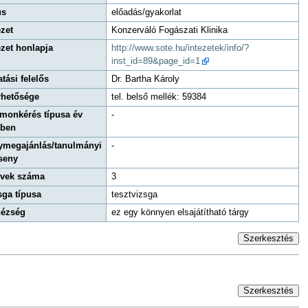
us
előadás/gyakorlat
ézet
Konzerváló Fogászati Klinika
ézet honlapja
http://www.sote.hu/intezetek/info/?
inst_id=89&page_id=1
atási felelős
Dr. Bartha Károly
rhetősége
tel. belső mellék: 59384
monkérés típusa év
-
zben
ymegajánlás/tanulmányi
-
seny
évek száma
3
sga típusa
tesztvizsga
ézség
ez egy könnyen elsajátítható tárgy
Szerkesztés
Szerkesztés