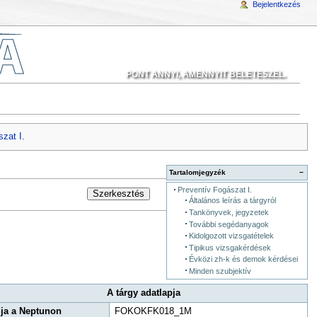
Bejelentkezés
PONT ANNYI, AMENNYIT BELETESZEL.
zat I.
Tartalomjegyzék
−
Preventív Fogászat I.
Szerkesztés
Általános leírás a tárgyról
Tankönyvek, jegyzetek
További segédanyagok
Kidolgozott vizsgatételek
Tipikus vizsgakérdések
Évközi zh-k és demok kérdései
Minden szubjektív
A tárgy adatlapja
ja a Neptunon
FOKOKFK018_1M