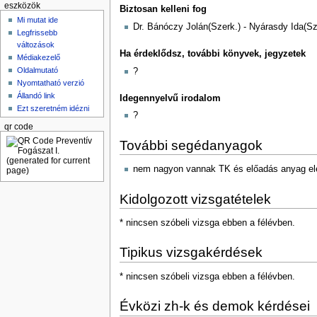
eszközök
Biztosan kelleni fog
Mi mutat ide
Dr. Bánóczy Jolán(Szerk.) - Nyárasdy Ida(S
Legfrissebb
változások
Ha érdeklődsz, további könyvek, jegyzetek
Médiakezelő
Oldalmutató
?
Nyomtatható verzió
Állandó link
Idegennyelvű irodalom
Ezt szeretném idézni
?
qr code
További segédanyagok
nem nagyon vannak TK és előadás anyag el
Kidolgozott vizsgatételek
* nincsen szóbeli vizsga ebben a félévben.
Tipikus vizsgakérdések
* nincsen szóbeli vizsga ebben a félévben.
Évközi zh-k és demok kérdései