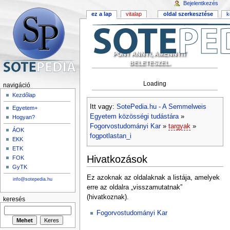
Bejelentkezés
ez a lap
vitalap
oldal szerkesztése
k
PONT ANNYI, AMENNYIT
BELETESZEL.
Loading
navigáció
Kezdőlap
Itt vagy:
SotePedia.hu - A Semmelweis
Egyetem+
Egyetem közösségi tudástára
»
Hogyan?
Fogorvostudományi Kar
»
targyak
»
ÁOK
fogpotlastan_i
EKK
ETK
Hivatkozások
FOK
GyTK
Ez azoknak az oldalaknak a listája, amelyek
info@sotepedia.hu
erre az oldalra „visszamutatnak”
(hivatkoznak).
keresés
Fogorvostudományi Kar