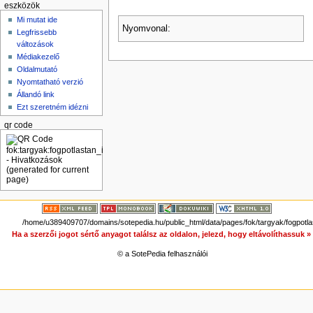
eszközök
Mi mutat ide
Nyomvonal:
Legfrissebb
változások
Médiakezelő
Oldalmutató
Nyomtatható verzió
Állandó link
Ezt szeretném idézni
qr code
/home/u389409707/domains/sotepedia.hu/public_html/data/pages/fok/targyak/fogpotlas
Ha a szerzői jogot sértő anyagot találsz az oldalon, jelezd, hogy eltávolíthassuk 
© a SotePedia felhasználói