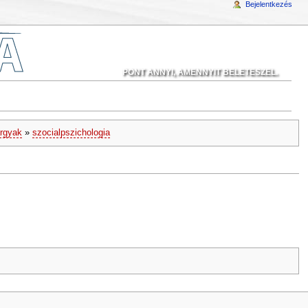
Bejelentkezés
PONT ANNYI, AMENNYIT BELETESZEL.
argyak
»
szocialpszichologia