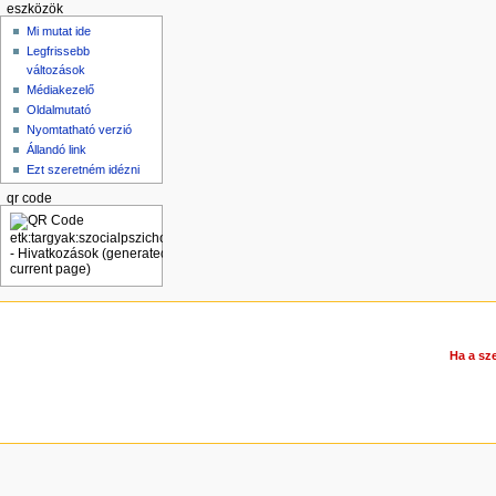
eszközök
Mi mutat ide
Legfrissebb
változások
Médiakezelő
Oldalmutató
Nyomtatható verzió
Állandó link
Ezt szeretném idézni
qr code
Ha a sze