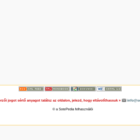
rzői jogot sértő anyagot találsz az oldalon, jelezd, hogy eltávolíthassuk »
info@s
© a SotePedia felhasználói