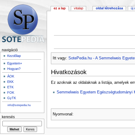
ez a lap
vitalap
oldal létrehozása
új
navigáció
Kezdőlap
Itt vagy:
SotePedia.hu - A Semmelweis Egyete
Egyetem+
Hogyan?
Hivatkozások
ÁOK
EKK
Ez azoknak az oldalaknak a listája, amelyek err
ETK
Semmelweis Egyetem Egészségtudományi 
FOK
GyTK
info@sotepedia.hu
Nyomvonal:
keresés