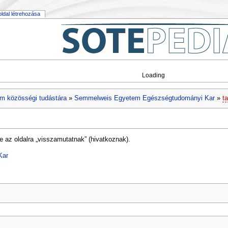
 oldal létrehozása
Loading
m közösségi tudástára
»
Semmelweis Egyetem Egészségtudományi Kar
»
t
e az oldalra „visszamutatnak” (hivatkoznak).
Kar