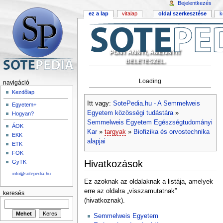
Bejelentkezés
ez a lap
vitalap
oldal szerkesztése
k
PONT ANNYI, AMENNYIT
BELETESZEL.
Loading
navigáció
Kezdőlap
Itt vagy:
SotePedia.hu - A Semmelweis
Egyetem+
Egyetem közösségi tudástára
»
Hogyan?
Semmelweis Egyetem Egészségtudományi
ÁOK
Kar
»
targyak
»
Biofizika és orvostechnika
EKK
alapjai
ETK
FOK
Hivatkozások
GyTK
info@sotepedia.hu
Ez azoknak az oldalaknak a listája, amelyek
erre az oldalra „visszamutatnak”
keresés
(hivatkoznak).
Semmelweis Egyetem