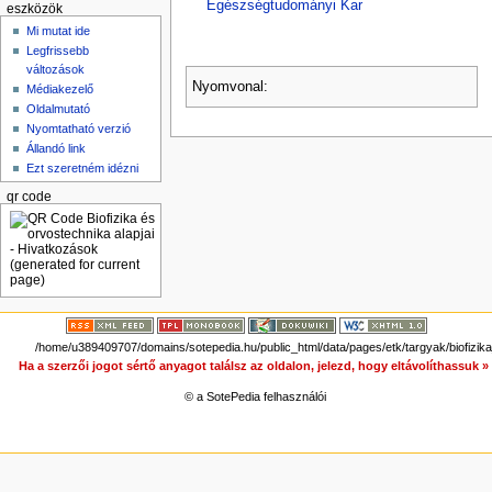
Egészségtudományi Kar
eszközök
Mi mutat ide
Legfrissebb
változások
Nyomvonal:
Médiakezelő
Oldalmutató
Nyomtatható verzió
Állandó link
Ezt szeretném idézni
qr code
/home/u389409707/domains/sotepedia.hu/public_html/data/pages/etk/targyak/biofizika
Ha a szerzői jogot sértő anyagot találsz az oldalon, jelezd, hogy eltávolíthassuk 
© a SotePedia felhasználói