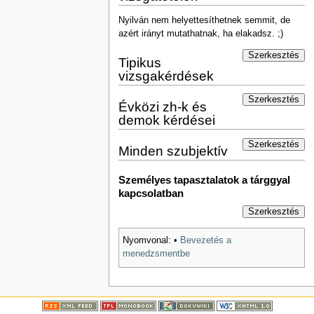
Nyilván nem helyettesíthetnek semmit, de
azért irányt mutathatnak, ha elakadsz. ;)
Szerkesztés
Tipikus
vizsgakérdések
Szerkesztés
Évközi zh-k és
demok kérdései
Szerkesztés
Minden szubjektív
Személyes tapasztalatok a tárggyal
kapcsolatban
Szerkesztés
Nyomvonal:
•
Bevezetés a
menedzsmentbe