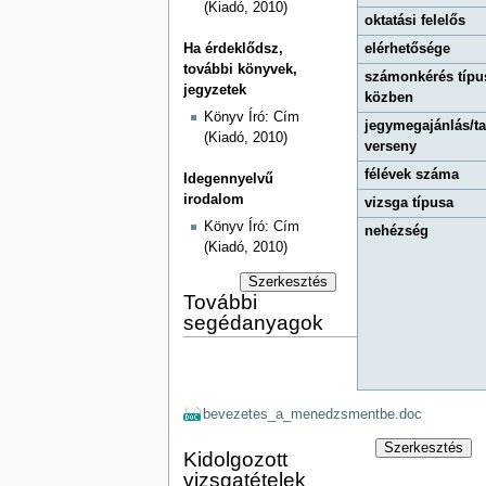
(Kiadó, 2010)
oktatási felelős
Ha érdeklődsz,
elérhetősége
további könyvek,
számonkérés típu
jegyzetek
közben
Könyv Író: Cím
jegymegajánlás/t
(Kiadó, 2010)
verseny
félévek száma
Idegennyelvű
irodalom
vizsga típusa
Könyv Író: Cím
nehézség
(Kiadó, 2010)
Szerkesztés
További
segédanyagok
bevezetes_a_menedzsmentbe.doc
Szerkesztés
Kidolgozott
vizsgatételek