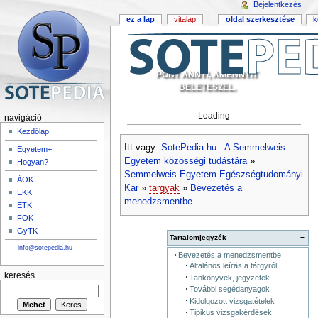
Bejelentkezés
ez a lap
vitalap
oldal szerkesztése
k
PONT ANNYI, AMENNYIT
BELETESZEL.
Loading
navigáció
Kezdőlap
Itt vagy:
SotePedia.hu - A Semmelweis
Egyetem+
Egyetem közösségi tudástára
»
Hogyan?
Semmelweis Egyetem Egészségtudományi
ÁOK
Kar
»
targyak
»
Bevezetés a
EKK
menedzsmentbe
ETK
FOK
GyTK
Tartalomjegyzék
−
info@sotepedia.hu
Bevezetés a menedzsmentbe
Általános leírás a tárgyról
keresés
Tankönyvek, jegyzetek
További segédanyagok
Kidolgozott vizsgatételek
Tipikus vizsgakérdések