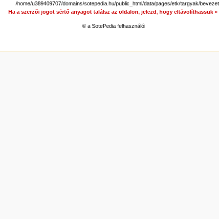
/home/u389409707/domains/sotepedia.hu/public_html/data/pages/etk/targyak/bevez
Ha a szerzői jogot sértő anyagot találsz az oldalon, jelezd, hogy eltávolíthassuk 
© a SotePedia felhasználói