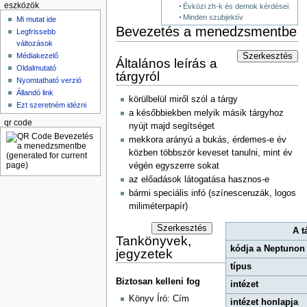
eszközök
Évközi zh-k és demok kérdései
Minden szubjektív
Mi mutat ide
Bevezetés a menedzsmentbe
Legfrissebb
változások
Médiakezelő
Szerkesztés
Általános leírás a
Oldalmutató
tárgyról
Nyomtatható verzió
Állandó link
körülbelül miről szól a tárgy
Ezt szeretném idézni
a későbbiekben melyik másik tárgyhoz
qr code
nyújt majd segítséget
mekkora arányú a bukás, érdemes-e év
közben többször keveset tanulni, mint év
végén egyszerre sokat
az előadások látogatása hasznos-e
bármi speciális infó (színesceruzák, logos
miliméterpapír)
Szerkesztés
A t
Tankönyvek,
kódja a Neptunon
jegyzetek
típus
Biztosan kelleni fog
intézet
Könyv Író: Cím
intézet honlapja